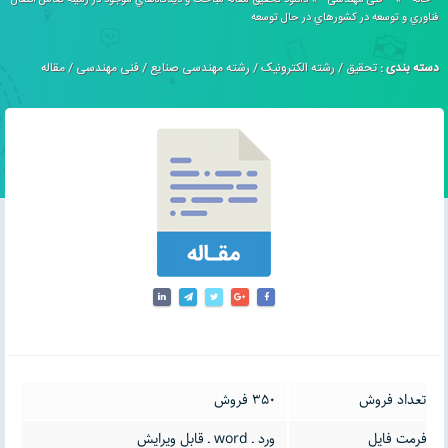
خانه
»
فنی مهندسی
»
دانلود تحقیق مقاله مباحث و ديدگاه‌هاي موجود در زمينه تعامل انتقال
فناوري و توسعه در كشورهاي در حال توسعه
دسته بندی :
تحقیق
/
رشته الکترونیک
/
رشته مهندسی صنایع
/
فنی مهندسی
/
مقاله
تعداد فروش
350 فروش
فرمت فایل
ورد ـ word ـ قابل ویرایش