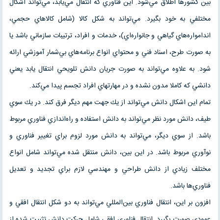
بين كشورها اطلاق مي‌شود. اين فناوري كه انتقال مي‌يابد، مي‌تواند اشكال
مختلفي به خود بگيرد. مي‌تواند به شكل كالا (شامل كالاهاي حجمي،
اندامواره‌هاي گياهي و جانواره‌اي)، خدمات و افراد، ترتيبات سازماني باشد يا
به صورت طرح، اسناد فني و محتواي انواع برنامه‌هاي بي‌شمار آموزشي ارائه
شود. به علاوه مي‌تواند به صورت جريان دانش تلويحي انتقال يابد يعني
دانشي كه كاملا مدون نشده و در مهارتهاي افراد تجسم پيدا مي‌كند.
تمام اين اشكال دانش مي‌تواند از يك جهت مهم ديگر فرق كند. در يك سوي
طيف، دانش مورد نظر مي‌تواند به دانش استفاده و راه‌اندازي فناوري مربوط
باشد. از سوي ديگر، مي‌تواند به دانش مورد لزوم براي تغيير فناوري و
نوآوري مربوط باشد. در اين بين، دانش منتقل شده مي‌تواند شامل انواع
مختلف زيادي از دانش طراحي و مهندسي لازم براي تجديد و تعديل
فناوري‌ها باشد.
افزون بر اين، انتقال فناوري بين‌المللي مي‌تواند به دو شكل انتقال افقي و
عمودي صورت بگيرد. انتقال فناوري افقي شامل حركت دانش تثبيت شده از