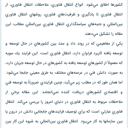
كشورها اطلاق مي‌شود. انواع انتقال فناوري، ملاحظات انتقال فناوري، از
انتقال فناوري تا يادگيري و ظرفيت‌هاي فناوري، روشهاي انتقال فناوري
بين‌المللي و جنبه‌هاي سياستگذاري انتقال فناوري بين‌المللي مطالب اين
مقاله را تشكيل مي‌دهند.
يكي از مفاهيمي كه در روند داد و ستد بين كشورهاي در حال توسعه و
توسعه يافته كاربرد فراوان دارد، انتقال فناوري است. اين فرايند يك سويه
كه معمولاً از كشورهاي توسعه يافته به كشورهاي در حال توسعه جريان دارد،
به صورت دانش فني در عرصه‌هاي مختلف به طرق معيني جابجا مي‌شود.
اما همان طور كه در مطلب زير مي‌آيد، چنين فرايندي ضرورتاً به توسعه فني
و اقتصادي كشورهاي دريافت كننده نمي‌انجامد. اين مقاله برخي از
ملاحظات مربوط به انتقال فناوري در دنياي امروز را بررسي مي‌كند. انتقال
فناوري عبارتي است كه براي توصيف فرايندهاي جابجايي دانش در درون يا
بين سازمانها به كار مي‌رود. انتقال فناوري بين‌المللي به شيوه اين كار بين