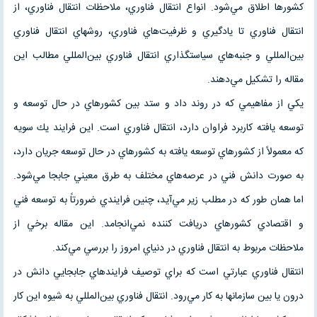
كشورها اطلاق مي‌شود. انواع انتقال فناوري، ملاحظات انتقال فناوري، از
انتقال فناوري تا يادگيري و ظرفيت‌هاي فناوري، روشهاي انتقال فناوري
بين‌المللي و جنبه‌هاي سياستگذاري انتقال فناوري بين‌المللي مطالب اين
مقاله را تشكيل مي‌دهند.
يكي از مفاهيمي كه در روند داد و ستد بين كشورهاي در حال توسعه و
توسعه يافته كاربرد فراوان دارد، انتقال فناوري است. اين فرايند يك سويه
كه معمولاً از كشورهاي توسعه يافته به كشورهاي در حال توسعه جريان دارد،
به صورت دانش فني در عرصه‌هاي مختلف به طرق معيني جابجا مي‌شود.
اما همان طور كه در مطلب زير مي‌آيد، چنين فرايندي ضرورتاً به توسعه فني
و اقتصادي كشورهاي دريافت كننده نمي‌انجامد. اين مقاله برخي از
ملاحظات مربوط به انتقال فناوري در دنياي امروز را بررسي مي‌كند.
انتقال فناوري عبارتي است كه براي توصيف فرايندهاي جابجايي دانش در
درون يا بين سازمانها به كار مي‌رود. انتقال فناوري بين‌المللي به شيوه اين كار