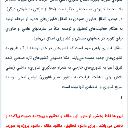
يك محيط كاربردي به محيطي ديگر است (مثلاً از شركتي به شركتي ديگر).
در عوض، انتقال فناوري عمودي به انتقال فناوري‌هاي جديد از مرحله توليد
به هنگام فعاليت‌هاي تحقيق و توسعه مثلاً در سازمانهاي علمي و فناوري
براي كاربرد در بخشهاي صنعتي و كشاورزي اطلاق مي‌شود.
انتقال فناوري راهي مهم است كه كشورهاي در حال توسعه از آن طريق به
فناوري‌هاي جديد دست مي‌يابند. مثلاً دستيابي كشورهاي تازه صنعتي شده
شرق آسيا به فناوري‌هاي خارجي به همراه «يادگيري فناوري» داخلي (يعني
تلاش براي انباشت ظرفيت به منظور تغيير فناوري) عوامل اصلي توسعه
سريع فناوري و اقتصادي آنها بوده است.
و….
این ها فقط بخشی از متون این
مقاله
و
تحقیق
و پروژه به صورت پراکنده و
ناقص می باشد ، برای
دانلود تحقیق
،
دانلود مقاله
، دانلود پروژه به صورت