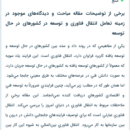
منبع
برخی از توضیحات مقاله مباحث و ديدگاه‌های موجود در
زمينه تعامل انتقال فناوری و توسعه در كشورهای در حال
توسعه
يكي از مفاهيمي كه در روند داد و ستد بين كشورهاي در حال توسعه و
توسعه يافته كاربرد فراوان دارد، انتقال فناوري است. اين فرايند يك سويه
كه معمولاً از كشورهاي توسعه يافته به كشورهاي در حال توسعه جريان دارد،
به صورت دانش فني در عرصه‌هاي مختلف به طرق معيني جابجا مي‌شود.
اما همان طور كه در مطلب زير مي‌آيد، چنين فرايندي ضرورتاً به توسعه فني
و اقتصادي كشورهاي دريافت كننده نمي‌انجامد. اين مقاله برخي از
ملاحظات مربوط به انتقال فناوري در دنياي امروز را بررسي مي‌كند. انتقال
فناوري عبارتي است كه براي توصيف فرايندهاي جابجايي دانش در درون يا
بين سازمانها به كار مي‌رود. انتقال فناوري بين‌المللي به شيوه اين كار بين