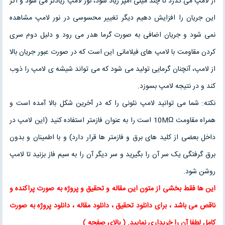
از لامپ می گذرد تا چند میلی آمپر زیاد شود، نور لامپ زیادتر می شود و اگر
این جریان را افزایش دهیم دیگر تغییر محسوسی در نور لامپ مشاهده
نمی شود و جریان اضافی به صورت گرما هدر می رود و دلیل دوم سری
کردن مقاومت با لامپ های فیلامانی این است که در صورت عبور جریان بالا
از لامپ، آنچنان گرمایی تولید می شود که می تواند شیشه ی لامپ را ذوب
کند و در نتیجه لامپ بسوزد.
نکته: شما می توانید لامپ نئونی را که در آخرین شکل بالا آمده است و
همراه مقاومت 10MΩ است را به عنوان فازمتر استفاده کنید (این لامپ در
داخل بعضی از کلید های برق و فازمتر ها قرار دارد) و با اطمینان و بدون
برق گرفتگی یک سر آن را بگیرید و سر دیگر آن را به سیم فاز بزنید تا لامپ
روشن شود.
این ها فقط بخشی از متون این
مقاله
و
تحقیق
و پروژه به صورت پراکنده و
ناقص می باشد ، برای
دانلود تحقیق
،
دانلود مقاله
، دانلود پروژه به صورت
کامل لطفا آن را خریداری نمایید
. ( بالای صفحه )