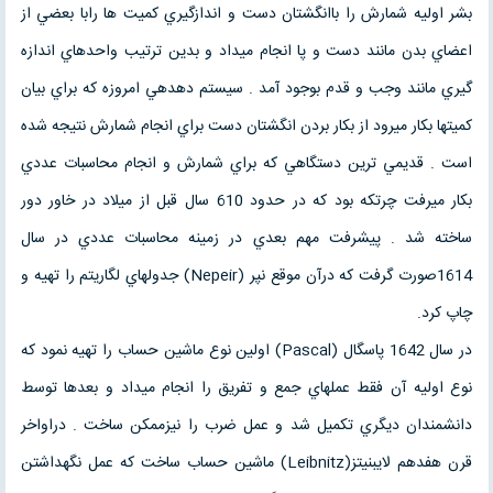
بشر اوليه شمارش را باانگشتان دست و اندازگيري كميت ها رابا بعضي از
اعضاي بدن مانند دست و پا انجام ميداد و بدين ترتيب واحدهاي اندازه
گيري مانند وجب و قدم بوجود آمد . سيستم دهدهي امروزه كه براي بيان
كميتها بكار ميرود از بكار بردن انگشتان دست براي انجام شمارش نتيجه شده
است . قديمي ترين دستگاهي كه براي شمارش و انجام محاسبات عددي
بكار ميرفت چرتكه بود كه در حدود 610 سال قبل از ميلاد در خاور دور
ساخته شد . پيشرفت مهم بعدي در زمينه محاسبات عددي در سال
1614صورت گرفت كه درآن موقع نپر (Nepeir) جدولهاي لگاريتم را تهيه و
چاپ كرد.
در سال 1642 پاسگال (Pascal) اولين نوع ماشين حساب را تهيه نمود كه
نوع اوليه آن فقط عملهاي جمع و تفريق را انجام ميداد و بعدها توسط
دانشمندان ديگري تكميل شد و عمل ضرب را نيزممكن ساخت . دراواخر
قرن هفدهم لايبنيتز(Leibnitz) ماشين حساب ساخت كه عمل نگهداشتن