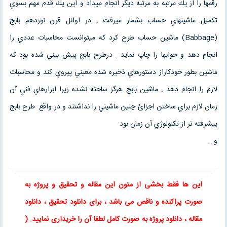
رقمها را از يك مرتبه به مرتبه ديگر انجام ميداد و اين يك قدم مهم بسوي
تكميل ماشينهاي حساب بشمار ميرفت . در اوائل قرن نوزدهم بابج
(Babbage) ماشين حساب طرح كرد كه ميتوانست محاسبات عددي را
انجام دهد و جوابها را چاپ نمايد . درطرح بابج پيش بيني شده بود كه
ماشين بطور خودكاراز دستورهاي ذخيره شده معيني پيروي كند و محاسبات
لازم را انجام دهد . ماشين بابج هرگز ساخته نشده زيرا ابزارهاي فني آن
زمان لازم براي ساختن اجزائ چنين ماشيني را نداشتند و در واقع طرح بابج
پيشرفته تر از تكنولوژي آن زمان بود
و….
این ها فقط بخشی از متون این
مقاله
و
تحقیق
و پروژه به
صورت پراکنده و ناقص می باشد ، برای
دانلود تحقیق
،
دانلود
مقاله
، دانلود پروژه به صورت کامل لطفا آن را خریداری نمایید
. (