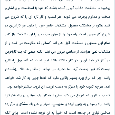
برخورد با مشكلات عذاب آورى آماده باشند كه تنها با استقامت و پافشارى
سخت و مداوم برطرف مى شوند. هر كسب و كار تازه اى را كه شروع مى
كنيد علاوه بر مشكلات معمول‏، مشكلات خاص خود را دارد. هر كارآفرين در
شروع كار مجبور است راه خود را از ميان طيف بى پايان مشكلات باز كند.
تمام اين مسايل و مشكلات قابل حل اند. كسانى كه مقاومت مى كنند و از
مشكلات نمى هراسند از سياهى بيرون مى آيند. نكته مهمى كه يك كارآفرين
در آغاز كار بايد آن را در نظر داشته باشد اين است كه گاه، پول پاداشى
نيست كه فوراَ بدست آيد. اما تجربه مى تواند از مثقال ها طلا ارزشمندتر
باشد. چرا كه نرخ بهره بسيار بالايى دارد كه قطعاَ جايى به كار شما خواهد
آمد. هر چه ثروت خود را ديرتر به دست آوريد، آن ثروت بيشتر خواهد بود.
كسب و كارى كه شروع مى كنيد حتى االامكان بايد مبتنى بر يك فكر تازه
باشد. راه رسيدن به چنين ايده يا مفهومي، تمركز بر حل يك مشكل يا برآورده
ساختن نيازى در جامعه است كه اخيراَ به آن توجه نشده است. براى آنكه