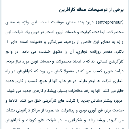
برخی از توضیحات مقاله كارآفرين
(entrepreneur) دربردارنده معناى موفقيت است. اين واژه به معناى
محصولات، ابداعات، كيفيت و خدمات نوين است. در درون يك شركت، اين
واژه به معناى نوع خاصى از روحيه، سرزندگى و فضيلت است. «اى. ا.
باتلر»، مفسر روزنامه تجاري، آن را «شوق خلقت» مى نامد. در واقع
كارآفرينان كسانى اند كه با ايجاد محصولات و خدمات نوين مورد نياز مردم،
درآمد خوبى كسب مى كنند. معمولاَ گمان مى رود كه كارآفرينان در راه
اندازى شركت ها تبحر دارند. در هر حال، آنها از هيچ، كسب و كارى جديد
خلق مى كنند. آنها به رغم مخاطرات بسيار، پيشگام كارهاى جديد مى شوند.
امروزه بيشتر مشاغل جديد را شركت هاى كارآفرينى خلق مى كنند. كالاها و
خدمات برتر، فن آورى نوين و پيشرفت ها عموماَ از مراكز كارآفرينى نشأت
مى گيرند. ريشه رشد و شكوفايى ما در شركت هاى كوچك و كارآفرينان