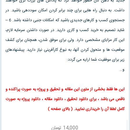
جديد به ذهن تان خطور خواهد كرد كه پاداش هاى بزرگ ترى خواهند
داشت. به دنبال راه هايى براى چند برابر كردن امكان سوددهى باشيد. در
جستجوى كسب و كارهاى جديدى باشيد كه امكانات جنبى داشته باشد. 6 –
شايد تصميم به خريد كسب و كارى داريد. در صورت داشتن سرمايه لازم،
اين كار مزاياى مشخصى دارد. ولى براى موفق شدن، همچنان براى كشف
موقعيت ها و متحول كردن آنها، به نبوغ كارآفرينى نياز داريد. پيشنهادهاى
زير براى موفقيت شما ارايه مى گردد:
و…
این ها فقط بخشی از متون این
مقاله
و
تحقیق
و پروژه به صورت پراکنده و
ناقص می باشد ، برای
دانلود تحقیق
،
دانلود مقاله
، دانلود پروژه به صورت
کامل لطفا آن را خریداری نمایید
. (
بالای صفحه
)
14,000
تومان