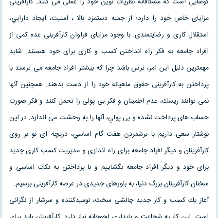
كوشايى است كه مشتاقانه نظريات نوين خود را عملى مى كنند. كارآفرينى
مزاياى خاص خود را دارد‎؛ از جمله دستمزد بالا ، امنيت، ايجاد دارايي،
استقلال كارى و رضايتمندى. با وجود مزاياى فراوان كارآفرينى عده كمى از
افراد جامعه به فكر راه انداختن كسب و كارى براى خود هستند. شايد
مهمترين دليل اين امر، ترس باشد چرا كه بيشتر افراد جامعه مى ترسند با
پرداختن به كارآفرينى حقوق ماهيانه خود را از دست بدهند. همچنين آنها
نمى توانند ريسك، عدم اطمينان و فكر بى پولى را تحمل كنند و فكر صورت
حساب هاى پرداخت نشده و بى پولي، آنها را به وحشت مى اندازد. در اين
نوشتار سعى داريم با برشمردن هفت گام اساسي، دريچه اى نو بر روى
كارآفرينان و ديگر افراد جامعه براى راه اندازى و مديريت كسب كارى جديد
براى خود و ديگر افراد جامعه بگشاييم و با پرداختن به نكات اساسى و
سخنان كارآفرينان بزرگ دنيا، به باورهاى جديدى در عرصه كارآفرينى برسيم.
آغاز يك كسب و كار جديد چالشى سخت، نوميدكننده و سرشار از نگرانى
است. اين كار به شجاعت و پايدارى لجوجانه نياز دارد. كارآفرينان بايد براى