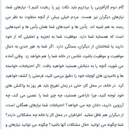
گام دوم كارآفرينى را برداريم بايد نكات زير را رعايت كنيم.1- نيازهاى شما،
نيازهاى ديگران نيز هست. مردم خيلى بيش از آنچه متفاوت به نظر مى
رسند به هم شبيه اند. يأس ها و اميدهاى شما همان يأس ها و اميدهايى
است كه همسايه شما دارد. موفقيت شما به تجزيه و تحليلى كه از خود
داريد يا شناختتان از ديگران، بستگى دارد. اگر شما به طور جدى به دنبال
موقعيت و موفقيت باشيد، شانس در خانه شما را هم خواهد زد. وقتى آماده
مى شويد، آنچه را به دنبالش هستيد خواهيد يافت. اگر احتياجات، خواسته
ها و نااميدى هاى كوچك خود را دقيق بررسى كنيد، فرصتى را كشف خواهيد
كرد. در خانه، در محل كار، حتى در زمان تفريح بايد هر روز به واكنش هاى
خود توجه كنيد، چرا ناراضى هستيد، چه چيز شما را عصبى مى كند، چه
آرزويى داريد، دلتان چه مى خواهد؟ احتياجات شما نيازهاى همگانى است،
از ديگران هم غافل نمانيد. اطرافيان در محل كار يا خانه چه مشكلاتى دارند؟
شما چگونه مى توانيد حلال مشكلات آنها باشيد؟ چگونه مى توانيد نيازهاى و