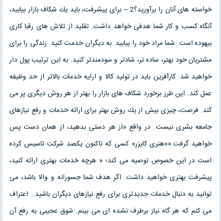
خواسته هاى آنان را برآوريد؟2 – براى پيشرفت، بايد يك شكاف بازار بيابيد،
آنگاه كسب و كار شما هدفى خواهد داشت. تقليد از تلاش هاى رقبا كارى
بيهوده است. شما مراد خود را بيابيد. به ديگران خدمت كنيد. زندگى را براى
مشتريان خود بهتر، ساده تر، شادتر و سودمندتر كنيد. به اين ترتيب پول دار
خواهيد شد. كارآفرين بايد در توليد كالا و ارايه خدمات بالاتر از حد وظيفه
عمل كند. اين طرز برخورد شكاف هاى بازار را بهتر از هر روش ديگرى پر مى
كند. فرصت، چيزى بيش از يك روش بهتر براى ارائه خدمات و رفع نيازهاى
جامعه بشرى نيست. در واقع «از هر دستى بدهيد، از همان دست پس
خواهيد گرفت.»«هنرى كايزر» كسى كه تاكنون يكصد شركت تاسيس كرده
است در اين خصوص توصيه مى كند‎؛ « هرچه خدمات بهترى ارائه كنيد،
پيشرفت بهترى خواهيد داشت. اگر هدف شما جسورانه و والا باشد، مى
توانيد به دنبال خدمات جديدترى براى رفع نيازهاى ديگران باشيد… اعتراف
مى كنم كه هر گاه نياز برطرف نشده اى مى بينم. شوق عجيبى به رفع آن