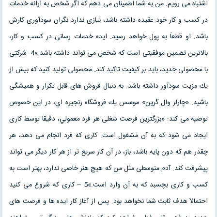
اشتباه مى رويم. من به شما اطمينان مى دهم كه اگر شخص به ارائه خدمات
در كسب و كار خود عقيده داشته باشد، نيازى ندارد نگران سودآورى كارش
باشد. او قطعاَ به پول خواهد رسيد. ايده خدمات رسانى در كسب و كار،
بالاترين تضمين موفقيتى است كه شخص مى تواند داشته باشد.»4- شركتى
با محصولى جديد، بايد بر كيفيت تاكيد كند. محصولى توليد كنيد كه بيش از
يك مزيت سودآور داشته باشد. به دنبال فروش هاى قابل تكرار و هميشگى
باشيد. «چارلز وال گرين» موسس يك فروشگاه زنجيره اي، در اين خصوص
توصيه مى كند: «بزرگترين فرصت شغلى هر فرد معمولي، دقيقاَ توسط كارى
ايجاد مى شود كه به آن مشغول است. كارى كه فرد انجام مى دهد، هر
چقدر هم كه دون پايه باشد، باز، در آن كار سريع تر از هر كار ديگر مى تواند
پيشرفت كند. آدم متوسطى مثل من كه هيچ هنر خاصى ندارد، بهتر است به
كسب و كارى بچسبد كه به آن وارد است.»5 – كارى كه شروع مى كنيد
احتمالاَ هدف ثابت شما نخواهد بود. پس از آغاز كار ايده ها و فرصت هاى