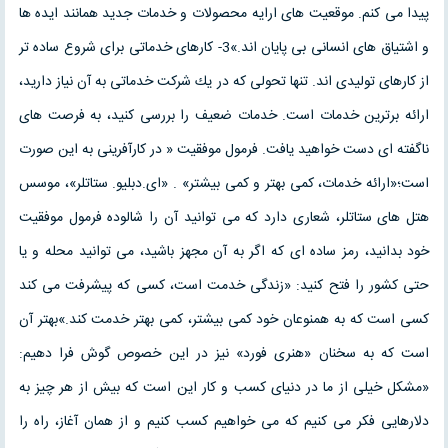
پيدا مى كنم. موقعيت هاى ارايه محصولات و خدمات جديد همانند ايده ها
و اشتياق هاى انسانى بى پايان اند.»3- كارهاى خدماتى براى شروع ساده تر
از كارهاى توليدى اند. تنها تحولى كه در يك شركت خدماتى به آن نياز داريد،
ارائه برترين خدمات است. خدمات ضعيف را بررسى كنيد، به فرصت هاى
ناگفته اى دست خواهيد يافت. فرمول موفقيت « در كارآفرينى به اين صورت
است؛«ارائه خدمات، كمى بهتر و كمى بيشتر» . «اى.دبليو. ستاتلر»، موسس
هتل هاى ستاتلر، شعارى دارد كه مى توانيد آن را شالوده فرمول موفقيت
خود بدانيد، رمز ساده اى كه اگر به آن مجهز باشيد، مى توانيد محله و يا
حتى كشور را فتح كنيد: «زندگى خدمت است، كسى كه پيشرفت مى كند
كسى است كه به همنوعان خود كمى بيشتر، كمى بهتر خدمت كند.»بهتر آن
است كه به سخنان «هنرى فورد» نيز در اين خصوص گوش فرا دهيم:
«مشكل خيلى از ما در دنياى كسب و كار اين است كه بيش از هر چيز به
دلارهايى فكر مى كنيم كه مى خواهيم كسب كنيم و از همان آغاز، راه را