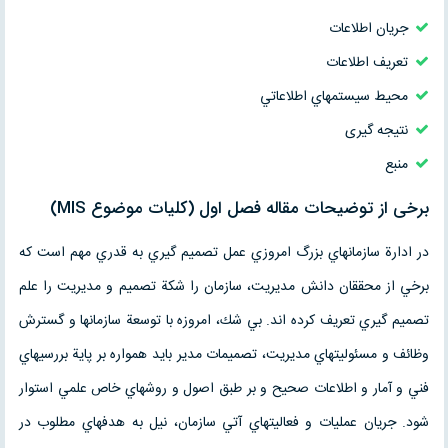
جريان اطلاعات
تعريف اطلاعات
محيط سيستمهاي اطلاعاتي
نتیجه گیری
منبع
برخی از توضیحات مقاله فصل اول (كليات موضوع MIS)
در ادارة سازمانهاي بزرگ امروزي عمل تصميم گيري به قدري مهم است كه
برخي از محققان دانش مديريت، سازمان را شكة تصميم و مديريت را علم
تصميم گيري تعريف كرده اند. بي شك، امروزه با توسعة سازمانها و گسترش
وظائف و مسئوليتهاي مديريت، تصميمات مدير بايد همواره بر پاية بررسيهاي
فني و آمار و اطلاعات صحيح و بر طبق اصول و روشهاي خاص علمي استوار
شود. جريان عمليات و فعاليتهاي آتي سازمان، نيل به هدفهاي مطلوب در