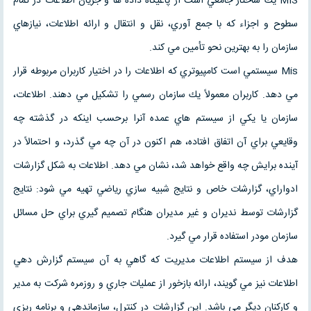
MIS يك ساختار جامعي است از پاغيگاه داده ها و جريان اطلاعات در تمام
سطوح و اجزاء كه با جمع آوري، نقل و انتقال و ارائه اطلاعات، نيازهاي
سازمان را به بهترين نحو تأمين مي كند.
Mis سيستمي است كامپيوتري كه اطلاعات را در اختيار كاربران مربوطه قرار
مي دهد. كاربران معمولاً يك سازمان رسمي را تشكيل مي دهند. اطلاعات،
سازمان يا يكي از سيستم هاي عمده آنرا برحسب اينكه در گذشته چه
وقايعي براي آن اتفاق افتاده، هم اكنون در آن چه مي گذرد، و احتمالاً در
آينده برايش چه واقع خواهد شد، نشان مي دهد. اطلاعات به شكل گزارشات
ادواراي، گزارشات خاص و نتايج شبيه سازي رياضي تهيه مي شود: نتايج
گزارشات توسط نديران و غير مديران هنگام تصميم گيري براي حل مسائل
سازمان مودر استفاده قرار مي گيرد.
هدف از سيستم اطلاعات مديريت كه گاهي به آن سيستم گزارش دهي
اطلاعات نيز مي گويند، ارائه بازخور از عمليات جاري و روزمره شركت به مدير
و كاركنان ديگر مي باشد. اين گزارشات در كنترل، سازماندهي و برنامه ريزي