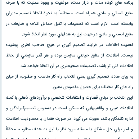
برنامه هاي كوتاه مدت و دراز مدت، موفقيت و بهبود عمليات كه با صرف
منابع انساني و مادي همراه است، مستقيماً به نحوة اتخاذ تصميم مديران
وابسته است. لازم است كه تصميمات با تقبل حداقل اتلاف و ضايعات در
منابع انساني و مادي در جهت نيل به هدفهاي مورد نظر اتخاذ شود.
اهميت اطلاعات در فرايند تصميم گيري بر هيچ صاحب نظري پوشيده
نيست. اطلاعات از منابع حياتني سازمان بوده و هر قدر سازماني از لحاظ
اطلاعات غني تر باشد، تصميمات صحيحتري در آن اتخاذ خواهد شد.
به بيان ساده، تصميم گيري يعني انتخاب راه كار مناسب و مطلوب، از ميان
راه هاي كار مختلف براي حصول مقصودي معين.
اين انتخاب بر مبناي قضاوت و اعتقادات شخصي و برآوردهاي ذهني با كمك
اطلاعات عيني و واقعيتهايي كه ممكن است در دسترس تصميم‌گيرندگان و
اداره كنندگان باشد، صورت مي گيرد. در صورت فقدان يا محدوديت اطلاعات
و آمار براي حل مشكل يا مسئله مورد نظر يا نيل به هدف مطلوب، محققاً