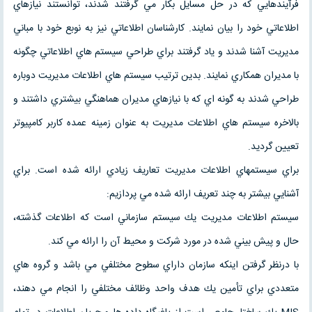
فرآيندهايي كه در حل مسايل بكار مي گرفتند شدند، توانستند نيازهاي
اطلاعاتي خود را بيان نمايند. كارشناسان اطلاعاتي نيز به نوبع خود با مباني
مديريت آشنا شدند و ياد گرفتند براي طراحي سيستم هاي اطلاعاتي چگونه
با مديران همكاري نمايند. بدين ترتيب سيستم هاي اطلاعات مديريت دوباره
طراحي شدند به گونه اي كه با نيازهاي مديران هماهنگي بيشتري داشتند و
بالاخره سيستم هاي اطلاعات مديريت به عنوان زمينه عمده كاربر كامپيوتر
تعيين گرديد.
براي سيستمهاي اطلاعات مديريت تعاريف زيادي ارائه شده است. براي
آشنايي بيشتر به چند تعريف ارائه شده مي پردازيم:
سيستم اطلاعات مديريت يك سيستم سازماني است كه اطلاعات گذشته،
حال و پيش بيني شده در مورد شركت و محيط آن را ارائه مي كند.
با درنظر گرفتن اينكه سازمان داراي سطوح مختلفي مي باشد و گروه هاي
متعددي براي تأمين يك هدف واحد وظائف مختلفي را انجام مي دهند،