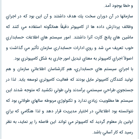
و خطا بوجود آمد.
سازمانها در آن دوران سخت يك هدف داشتند و آن اين بود كه در اجراي
وظائف پردازش داده ها از كامپيوتر دقيقاً همانگونه استفاده مي كنند كه
ماشين هاي پانچ كارت آنرا داشتند. امور سيستم هاي اطلاعات حسابداري
خوب تعريف مي شد و روي ادارات حسابداري سازمان تأثير مي گذاشت و
اصولاً اجراي كامپيوتر به معناي تبديل امور جاري به شكل كامپيوتري بود.
با اجراي سيستم هاي حسابداري،‌ هم كارشناسان اطلاعاتي سازمان و هم
توليد كنندگان كامپيوتر مايل بودند كه فعاليت كامپوتري توسعه يابد. لذا در
جستجوي طراحي سيستمي برآمدند ولي طولي نكشيد كه متوجه شدند اين
سيستم ها مطلوبيت زيادي ندارد و تكنولوژي مربوطه سالهاي طولاني بود كه
نتوانسته بود اطلاعاتي در اختيار مديريت قرار دهد و لذا هنگامي كه براي
اولين بار معلوم گرديد كه كامپيوتر مي تواند اين فاصله را پر نمايد، به نظر
رسيد كه كار آساني باشد.