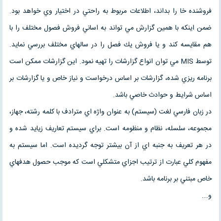
فروشنده خا را بداند، اطلاعات مربوط به راحتي در اختيار وي خواهد بود.
ضمن اينكه با همين گزارش مي تواند به اساني فروش فصول مختلف را با
هم مقايسه كند و يا فروش يك فصل را در سالهاي مختلف بررسي نمايد.
توسط MIS مي توان انواع گزارشات را تهيه نمود. اين گزارشات ممكن است
برنامه ريزي شده، گزارشات بر اساس درخواست و نياز خاص و يا گزارشات بر
اساس شرايط و حوادث خاصي باشد.
در زبان فارسي لغت (سيستم) به عنوان واژه اي مترادف با كلمه رشته، جهاز،
مجموعه، سلسله، نظام و منظومه است. براي سيستم تعاريف زيايد شده و
در هر تعريف به جنبه اي از آن بيشتر توجه گرديده است. اما سيستم به
مفهوم كلي عبارت از ترتيب اجزاي متشكلي است كه موجب حصول هدفهاي
خاص مبتني بر برنامه باشد.
و….