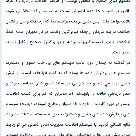
تصميم گيري صحيح و منطقي نيست؛ و هرقدر اطلاعات در بارة راه كارها
ناقص تر باشد، درجة عدم اطمينان نسبت به تصميمي كه اتخاذ مي شود،
بالاتر خواهد رفت. پس بدين ترتيب خواهيم ديد كه ارتباطات و نقل و انتقال
اطلاعات در يك سازمان از جمله مبرم ترين وظائف در كار مديران است. ضمناً
اطلاعات زيربناي تصميم گيريها و برنامه ريزيها و كنترل صحيح و كامل توسط
مدير است.
در گذشته نه چندان دور، غالب سيستم هاي پرداخت حقوق و دستمزد،
سيستم هاي پردازش داده ها بودند كه به كمك آنها فقط ليست و فيش
حقوق تهيه مي شد و حداكثر مي توانستند كسورات را محاسبه نموده و
جمع دريافتي سالانه را بنويسند. اما مديران كم كم براي كسب اطلاعات
بيشتر در مورد كارمندان خود درخواستهايي مطرح نمودند، درنتيجه سيستم
هاي پردازش داده هاي حقوق و دستمزد، تبديل به سيستم اطلاعات مديريت
منابع انساني گرديد. با سيستنم اطلاعات مديريت منابع انساني مي توان يك
سري پيش بيني ها و محاسبات انجام داد، مانند بررسي پرداخت دستمزد