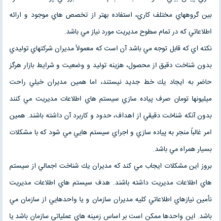
بين گروههاي مختلف كاري، استفاده بهتر از تخصص هاي موجود و ارائه
اطلاعاتي كه در تمام سطوح مديريت مورد نياز مي باشد.
نكته اي كه قابل توجه مي باشد آن است كه معمولاً مديران شركتهاي توليدي
بدون شناخت دقيق از محصول، هزينه توليد و وضعيت و شرايط بازار هرگز
حاضر به ايجاد يك خط جديد نيستند، اما همين مديران خيلي راحت
ميليونها تومان صرف پياده سازي سيستم هاي اطلاعات مديريت مي كنند
بدون آنكه شناخت دقيقي از اهداف، حدود و كاربرد آن داشته باشند. همين
امر غالباً منجر به پياده سازي و اجراي سيستم هايي مي شود كه با مشكلات
بسيار همراه مي باشد.
بروز اين مشكلات ايجاب مي كند كه مديران يك شناخت اجمالي از سيستم
هاي اطلاعات مديريت داشته باشند. هدف سيستم هاي اطلاعات مديريت
نأمين نيازهاي اطلاعاتي كليه مديران سازمان و يا واحدهايي از سازمان مي
باشد. اين واحدها ممكن است بر اساس زمينه هاي عملياتي سازمان باشد يا