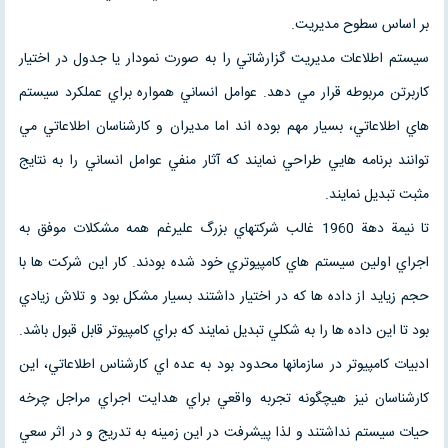
بر اساس سطوح مديريت.
سيستم اطلاعات مديريت گزارشاتي را به صورت نمودار يا جدول در اختيار
كاربرتن مربوطه قرار مي دهد. عوامل انساني همواره براي عملكرد سيستم
هاي اطلاعاتي، بسيار مهم بوده اند اما مديران و كارشناسان اطلاعاتي مي
توانند برنامه هايي طراحي نمايند كه آثار منفي عوامل انساني را به نتايج
مثبت تبديل نمايند.
تا نيمة دهة 1960 غالب شركتهاي بزرگ عليرغم همه مشكلات موفق به
اجراي اولين سيستم هاي كامپيوتري خود شده بودند. كار اين شركت ها با
حجم زيايد از داده ها كه در اختيار داشتند بسيار مشكل بود و تلاش زيادي
بود تا اين داده ها را به شكلي تبديل نمايند كه براي كامپيوتر قابل قبول باشد.
ادبيات كامپيوتر در سازمانها محدود بود به عده اي كارشناس اطلاعاتي، اين
كارشناسان نيز هيچگونه تجربه واقعي براي هدايت اجراي مراجل چرخه
حيات سيستم نداشتند و لذا پيشرفت در اين زمينه به تدريج و در اثر سعي