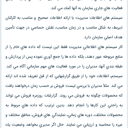
فعاليت هاي جاري سازمان به آنها كمك مي كند.
سيستم هاي اطلاعات مديريت با ارائه اطلاعات صحيح و مناسب به كاركنان
ذيربط، به شكل مناسب و در زمان مناسب، نقش حساسي در جهت تأمين
هدف اصلي سازمان دارد.
كار سيستم هاي اطلاعاتي مديريت فقط اين نيست كه داده هاي خام را از
منابع مربوطه عبور دهند، بلكه داده ها را جمع آوري نموده پس از پردازش و
طبقه بندي آنها،‌ مديران را در مورد فعاليت هاي مهم سازماني آگاه مي كند.
سيستم، اطلاعات خود را از طريق گزارشهايي كه از قبل تعريف شده اند ارائه
مي كند. مثلاً مديران با بررسي ليست فروش بر حسب زمان درخواهند يافت
كه محصولات چگونه به فروش مي روند. گزارشات روزمره فروش مي تواند
به راحتي اين كارها را انجام دهد. بدين ترتيب كه داده هاي مربوط به
محصولات مختلف، دوره هاي زماني، نمايندگي هاي فروش، مناطق مختلف و
عيره را محاسبه و ارزيابي مي نمايند. حال اگر مديري بخواهد وضعيت يك