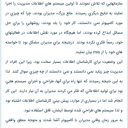
سازمانهايي كه تلاش نمودند تا اولين سيستم هاي اطلاعات مديريت را اجرا
نمايند به نتايج ديگري رسيدند. مانع بزرگ، مديران بودند، چرا كه چيزي در
مورد كامپيوتر نمي دانستند، كار خود را بلد بودند، روشهايي را براي حل
مسائل ابداع كرده بودند، اما هيچگاه در مورد نقش اطلاعات در فعاليتهاي
خود، رسماً فكري نكرده بودند. درنتيجه براي مديران مشكل بود تا خواسته
هاي خود را از mis بيان نمايند.
اين وضعيت براي كارشناسان اطلاعات بسيار سخت بود، زيرا اين افراد از
مديريت چيز زيايد نمي دانستند و نمي دانستند از چه چيزي سوال كنند. لذا
به اين نتيجه رسيدند كه تنها راه براي آنها، طراحي و اجراي سيستم هايي
بود براي توليد اطلاعاتي كه فكر مي كردند مديران به آن نياز دارند. اين كار
انجام شد اما در بسياري از موارد، پيش بيني كارشناسان اطلاعات اشتباه بود
و لذا سيستم هاي طراحي شده توسط ايشان، قابل استفاده نبود.
به مرور زمان وقتي مديران با كامپيوتر آشنا شدند و متوجه منطق واقعي