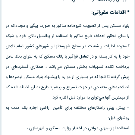
* اقدامات مقرراتي:
بنياد مسكن پس از تصويب شيوه‌نامه مذكور به صورت پيگير و مجددانه در
راستاي تحقق اهداف طرح مذكور با استفاده از پتانسيل بالاي خود و شبكه
گسترده ادارات و شعبات در سطح شهرستانها و شهرهاي كشور تمام تلاش
خود را به كار بسته و در تعامل فراگير با بانك مسكن كه به عنوان بانك عامل
پرداخت كننده تسهيلات بخش مسكن مي‌باشد ، همكاري گسترده‌اي در
پيش گرفته تا آنجا كه در بسياري از موارد با پيشنهاد بنياد مسكن تبصره‌ها و
اصلاحيه‌هاي متعددي در جهت تسريع و پيشبرد طرح به آن اضافه شده كه
از مهمترين آنها مي‌توان به موارد ذيل اشاره كرد:
–
پيش بيني راهكارهاي مختلف براي تأمين اراضي اجاره بلند مدت به
روشهاي ذيل:
استفاده از زمينهاي دولتي در اختيار وزارت مسكن و شهرسازي ،