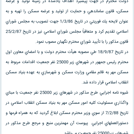
دولت محترم در جهت پيشبرد اهداف يادشده در زمينه توليد و عرضه
مسكن، قانون ساماندهي و حمايت از توليد و عرضه مسكن را تهيه و به
عنوان لايحه يك فوريتي در تاريخ 1/3/86 جهت تصويب به مجلس شوراي
اسلامي تقديم كرد و متعاقباً مجلس شوراي اسلامي نيز در تاريخ 25/2/87
قانون مذكور را با تأييد شوراي محترم نگهبان مصوب نمود.
در تاريخ 18/9/87 طي مصوبه هيأت محترم دولت و با امضاي معاون اول
محترم رئيس جمهور در شهرهاي زير 25000 نفر جمعيت اقدامات مربوط به
مسكن مهر به قائم مقامي وزارت مسكن و شهرسازي به عهده بنياد مسكن
انقلاب اسلامي قرار داده شد.
شيوه نامه اجرايي طرح مذكور در شهرهاي زير 25000 نفر جمعيت با مبناي
واگذاري مسئوليت كليه امور مسكن مهر به بنياد مسكن انقلاب اسلامي در
تاريخ 7/2/88 از سوي وزير محترم مسكن ابلاغ گرديد كه به همراه فرمها و
دستورالعملهاي اجرايي پيوست آن مهمترين منبع و مرجع طرح مذكور در
شهرهاي زير25000 نفر جمعيت مي‌باشد.