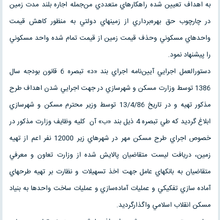
به اهداف تعيين شده راهكارهاي متعددي من‌جمله اجاره بلند مدت زمين
در چارچوب حق بهره‌برداري از زمينهاي دولتي به منظور كاهش قيمت
واحدهاي مسكوني وحذف قيمت زمين از قيمت تمام شده واحد مسكوني
را پيشنهاد نمود.
دستورالعمل اجرايي آيين‌نامه اجراي بند «د» تبصره 6 قانون بودجه سال
1386 توسط وزارت مسكن و شهرسازي در جهت اجرايي شدن اهداف طرح
مذكور تهيه و در تاريخ 13/4/86 توسط وزير محترم مسكن و شهرسازي
ابلاغ گرديد كه طي تبصره 4 ذيل بند «ب» آن كليه وظايف وزارت مذكور در
خصوص اجراي طرح مسكن مهر در شهرهاي زير 12000 نفر اعم از تهيه
زمين، دريافت ليست متقاضيان پالايش شده از وزارت تعاون و معرفي
متقاضيان به بانكهاي عامل جهت اخذ تسهيلات و نظارت بر تهيه طرحهاي
آماده سازي تفكيكي و عمليات آماده‌سازي و عمليات ساخت واحدها به بنياد
مسكن انقلاب اسلامي واگذارگرديد.