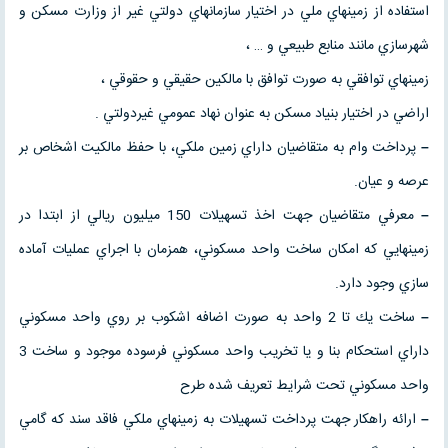
استفاده از زمينهاي ملي در اختيار سازمانهاي دولتي غير از وزارت مسكن و
شهرسازي مانند منابع طبيعي و … ،
زمينهاي توافقي به صورت توافق با مالكين حقيقي و حقوقي ،
اراضي در اختيار بنياد مسكن به عنوان نهاد عمومي غيردولتي .
–
پرداخت وام به متقاضيان داراي زمين ملكي، با حفظ مالكيت اشخاص بر
عرصه و عيان.
–
معرفي متقاضيان جهت اخذ تسهيلات 150 ميليون ريالي از ابتدا در
زمينهايي كه امكان ساخت واحد مسكوني، همزمان با اجراي عمليات آماده
سازي وجود دارد.
–
ساخت يك تا 2 واحد به صورت اضافه اشكوب بر روي واحد مسكوني
داراي استحكام بنا و يا تخريب واحد مسكوني فرسوده موجود و ساخت 3
واحد مسكوني تحت شرايط تعريف شده طرح
–
ارائه راهكار جهت پرداخت تسهيلات به زمينهاي ملكي فاقد سند كه گامي