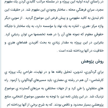
در راستاي ايده اوليه اين پروژه و در سلسله مراتب كالبدي كردن يك مفهوم
مجرد، سراي فرهنگي محله ، ساختار وجودي اين مفهوم شد. در حقيقت اين
نام تبديل به كالبد مفهومي و پيش فرض اين موضوع گرديد . از سويي ديگر
واژه مرکز -هنري ، اشاره به يك نهاد يا مؤسسه دارد، به يك ساختار با جايگاه
حقوقي معلوم كه نمونه هاي آن را در همه تخصصها مي توان رديابي كرد.
بنابراين در اين پروژه به مقدار زيادي به بحث آفريدن فضاهاي هنري و
خلاقيت در آنها پرداخته شده است .
روش پژوهش
براي گردآوري، تدوين، تحليل يافته ها و در نهايت، طراحي يک پروژه ي
کارشناسي– آن هم در رشته ي معماري- بايد مسيرهاي گوناگوني را آزمود. راه
هاي متفاوتي را طي کرد و از جهات مختلفي به مرزهاي گسترده ي موضوع
نزديک شد. در اين پايان نامه نيز، با توجه به مضمون موضوع انتخابي، منابع
پژوهشي بسيار محدود و ناقص بودند. که به شرح برخي از آنها پرداخته ام.