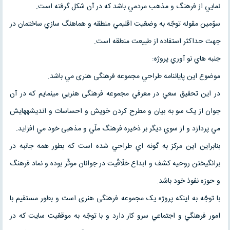
نمايي از فرهنگ و مذهب مردمي باشد که در آن شکل گرفته است.
سوّمين مقوله توجّه به وضعّيت اقليمي منطقه و هماهنگ سازي ساختمان در
جهت حداکثر استفاده از طبيعت منطقه است.
جنبه هاي نو آوري پروژه:
موضوع اين پايان­نامه طراحي مجموعه فرهنگی هنری مي باشد.
در اين تحقيق سعي در معرفي مجموعه فرهنگی هنریي مینمايم که در آن
جوان از يک سو به بيان و مطرح کردن خويش و احساسات و انديشه­هايش
مي پردازد و از سوي ديگر بر ذخيره فرهنگ ملّي و مذهبی خود مي افزايد.
بنابراين اين مرکز به گونه اي طراحي شده است که بطور همه جانبه در
برانگيختن روحيه کشف و ابداع خلّاقّيت در جوانان موثّر بوده و نماد فرهنگ
و حوزه نفوذ خود باشد.
با توجّه به اينکه پروژه يک مجموعه فرهنگی هنری است و بطور مستقيم با
امور فرهنگي و اجتماعي سرو کار دارد و با توجّه به موقعّيت سايت که در