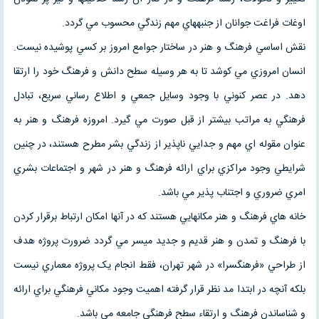
اوغات فراغت جوانان از جنبه­هاي مهم زندگي محسوب مي گردد.
نقش اساسي فرهنگ و هنر در ساختار جوامع امروز بر کسي پوشيده نيست.
انسان امروزي مي کوشد تا به هر وسيله سطح دانش و فرهنگ خود را ارتقا
دهد. در عصر کنوني با وجود وسايل جمعي و اطلاع رساني سريع، تبادل
فرهنگي به مراتب بيشتر از قبل صورت مي گيرد. امروزه فرهنگ و هنر به
عنوان مقوله اي مهم و جدايي ناپذير از زندگي بشر مطرح هستند، در چنين
شرايطي وجود مراکزي براي ارائه فرهنگ و هنر در شهر و اجتماعات بشري
امري ضروري و اجتناب پذير مي باشد.
خانه هاي فرهنگ و هنر مکانهايي هستند که در آنها امکان ارتباط برقرار کردن
با فرهنگ و تمدن و هنر قديم و جديد ميسر مي گردد ضرورت پروژه هدف
از طراحي «فرهنگسرا» در شهر تهران، فقط انجام يک پروژه معماري نيست
بلکه آنچه در ابتدا مد نظر قرار گرفته اهميت وجود مکاني فرهنگي براي ارائه
و شناساندن فرهنگ و ارتقاء سطح فرهنگي جامعه مي باشد.