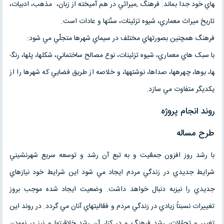
هاي خود جدا بماند. فرهنگ ,ميراثي در هم آميخته از زبان، مذهب، ادبيات،
تاريخ ميراث معماري، شيوه تزئينات، سنّت­ها و عادات است.
فرهنگ همچنين بصورت­هاي مختلف در سيماي شهرها متجلّي مي شود:
با سبک­ هاي معماري، شيوه تزئينات، نوع مصالح ساختماني، شکل­ها، پل­ها، رنگ­
ها، بوها، چهره­ها، صداها، نوشته­ها، و خلاصه از طريق فضايي که شهرها را از
يکديگر متفاوت مي سازد.
روند انجام پروژه
طرح مساله
با رشد روز افزون جمعّيت و به تبع آن رشد و توسعه سريع شهرنشيني
شرايط جديدي در زندگي مردم ايجاد مي شود اين شرايط خود نيازهاي
جديدي را نيزبه دنبال خواهد داشت. وضعيت ايجاد شده موجب بروز
تغييرات نسبتاً زيادي در زندگي مردم و فعّاليتهاي آنان مي گردد. در روند اين
تغيير و تحوّلات، رشد فرهنگ و در کنار آن رشد خلاقيت­ها و نيز پر نمودن