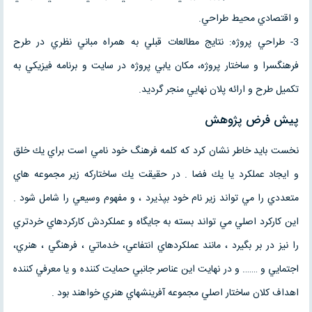
و اقتصادي محيط طراحي.
3- طراحي پروژه: نتايج مطالعات قبلي به همراه مباني نظري در طرح
فرهنگسرا و ساختار پروژه، مکان يابي پروژه در سايت و برنامه فيزيکي به
تکميل طرح و ارائه پلان نهايي منجر گرديد.
پيش فرض پژوهش
نخست بايد خاطر نشان كرد كه كلمه فرهنگ خود نامي است براي يك خلق
و ايجاد عملكرد يا يك فضا . در حقيقت يك ساختاركه زير مجموعه هاي
متعددي را مي تواند زير نام خود بپذيرد ، و مفهوم وسيعي را شامل شود .
اين كاركرد اصلي مي تواند بسته به جايگاه و عملكردش كاركردهاي خردتري
را نيز در بر بگيرد ، مانند عملكردهاي انتفاعي، خدماتي ، فرهنگي ، هنري،
اجتمايي و ……. و در نهايت اين عناصر جانبي حمايت كننده و يا معرفي كننده
اهداف كلان ساختار اصلي مجموعه آفرينشهاي هنري خواهند بود .