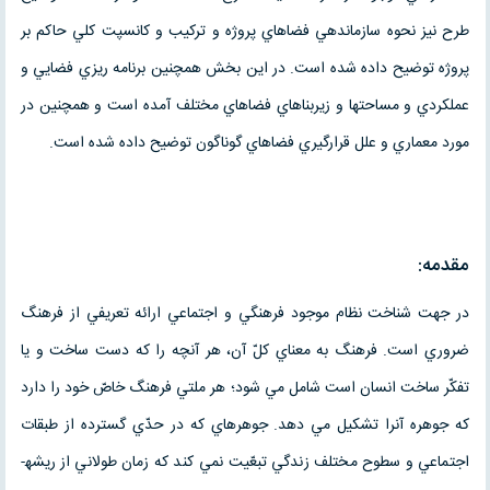
طرح نيز نحوه سازماندهي فضاهاي پروژه و ترکيب و کانسپت کلي حاکم بر
پروژه توضيح داده شده است. در اين بخش همچنين برنامه ريزي فضايي و
عملکردي و مساحت­ها و زيربناهاي فضاهاي مختلف آمده است و همچنين در
مورد معماري و علل قرارگيري فضاهاي گوناگون توضيح داده شده است.
مقدمه:
در جهت شناخت نظام موجود فرهنگي و اجتماعي ارائه تعريفي از فرهنگ
ضروري است. فرهنگ به معناي کلّ آن، هر آنچه را که دست ساخت و يا
تفکّر ساخت انسان است شامل مي شود؛ هر ملتي فرهنگ خاصّ خود را دارد
که جوهره آن­را تشکيل مي دهد. جوهره­اي که در حدّي گسترده از طبقات
اجتماعي و سطوح مختلف زندگي تبعّيت نمي کند که زمان طولاني از ريشه­