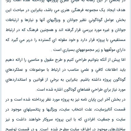
در بخشي از اين رساله به مباني نظري پروژه­ها پرداخته شده است زیرا
هدف ايجاد يک مجموعه فرهنگی هنری مي باشد، بنابراين در مباحث اين
بخش عوامل گوناگوني نظير جوانان و ويژگي­هاي آنها و نيا­زها و ارتباطات
جوانان و غيره مورد بررسي قرار گرفته اند و همچنين فرهنگ که در ارتباط
مستقيمي با پروژه قرار دارد و خود مقوله اي گسترده را دربر مي گيرد که
داراي مولّفه­ها و زير مجموعه­هاي بسياري است .
امّا پيش از آنکه بتوانيم طراحي کنيم و طرح مقبول و مناسبي را ارائه دهیم
بايد اطلاعات کافي و علمي مناسب در ارتباط با موضوعات و عملکردهاي
گوناگون پروژه داشته باشيم. بنابراين به برخي از قوانين و استانداردهاي
مورد نياز براي طراحي فضاهاي گوناگون اشاره شده است.
در بخش آخر اين پايان نامه نيز به پروژه مورد نظر پرداخته شده است و در
قسمت آناليزسايت، علت انتخاب سايت، ويژگي­ها و پتانسيل­هاي موجود در
سايت و جمعّيت افرادي که با اين پروژه سروکار خواهند داشت و نيز
ساختارهاي موجود در اطراف سايت مطرح شده است. و در قسمت توضيح