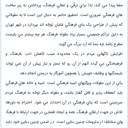
معنا پيدا مي کند، لذا براي ترقّي و تعالي فرهنگ، پرداختن به زير ساخت
هاي فرهنگي ضروري است. تحقيق حاضر به دنبال اين است تا به مقولاتي
که پيش از طراحي يک بناي فرهنگي شايان توجّه اند بپردازد.در شهر تهران
به دليل تراکم جمعيتي بسيار زياد مقوله فرهنگ هر چه بيشتر مي بايست
مطرح باشد چه بسا که آرد بزرگ مي گويد:
افزايش ناگهاني مردم در يک محدوده سبب کاهش ادب ،فرهنگ و
فرهيختگي مي گردد آنهم از آن رو که نسل و تبار پيش از آن نمي تواند
بايستگيها و وظايف خويش را همچون آموزگار به درستي انجام دهد
يکي از اين مقولات ويژگيهاي ابنيه فرهنگي است. ابنيه و خانه هاي فرهنگي
بايد انعطاف پذير و قابل گفتار باشند، و مقوله ديگر توجّه به فرهنگ مردم
سرزميني است که بناي فرهنگي در آن احداث مي شود. احترام به باورها،
تلاش در جهت ارتقاي فرهنگ عامه و ايجاد فضايي در جهت ارتباط با فرهنگ­
هاي مختلف از ملزومات چنين بنايي است. در ضمن چنين بنايی خود بايد