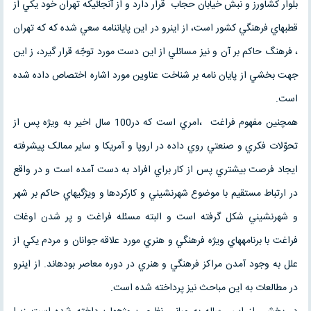
بلوار کشاورز و نبش خيابان حجاب قرار دارد و از آنجائيکه تهران خود يکي از
قطب­هاي فرهنگي کشور است، از اين­رو در اين پايان­نامه سعي شده که که تهران
، فرهنگ حاکم بر آن و نيز مسائلي از اين دست مورد توجّه قرار گيرد، ز اين
جهت بخشي از پايان نامه بر شناخت عناوین مورد اشاره اختصاص داده شده
است.
همچنين مفهوم فراغت ،امري است که در100 سال اخير به ويژه پس از
تحوّلات فکري و صنعتي روي داده در اروپا و آمريکا و سایر ممالک پیشرفته
ایجاد فرصت بيشتري پس از کار براي افراد به دست آمده است و در واقع
در ارتباط مستقيم با موضوع شهرنشيني و کارکردها و ويژگي­هاي حاکم بر شهر
و شهرنشيني شکل گرفته است و البته مسئله فراغت و پر شدن اوغات
فراغت با برنامه­هاي ويژه فرهنگي و هنري مورد علاقه جوانان و مردم يکي از
علل به وجود آمدن مراکز فرهنگي و هنري در دوره معاصر بوده­اند. از اين­رو
در مطالعات به اين مباحث نيز پرداخته شده است.