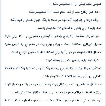
عمومي نبايد بيش از 10 سانتيمتر باشد .
– حداكثر ارتفاع ديد از كف تمام شده 100 سانتيمتر باشد .
– رنگ درها و چارچوب آنها بايد در تضاد با رنگ ديوار همجوار خود باشد .
درها بايد داراي پاخور به ارتفاع 25 سانتيمتر باشند .
– در صورت استفاده از درهاي چرخان ، گردشي ، كشويي و … كه براي افراد
معلول غيرقابل استفاده است ، پيش بيني يك در معمولي به عرض مفيد
حداقل 80 سانتيمتر در جوار آنها براي استفاده افراد معلول الزامي است .
– كليه درها بايد به سهولت باز و بسته شوند .
دستگيره درها بايد از نوع اهرمي بوده و رنگ آن در تضاد با رنگ در و فاصله
داخلي بين آن و سطح 5/3 تا 7 سانتيمتر باشد .
– حداقل فاصله بين دو در متوالي چنانچه هر دو در ، در يك جهت باز شوند
200 سانتيمتر و چنانچه هر دو به داخل باز شوند ، 280 سانتيمتر باشد .
درها بايد حتي المقدور بدون آستانه باشند . در صورت اجبار حداكثر ارتفاع