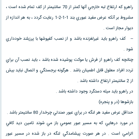
راهرو كه ارتفاع لبه خارجي آنها كمتر از 70 سانتيمتر از كف تمام شده است ،
مشروط بر آنكه عرض مفيد عبوري بند 1-1-2-1 رعايت گردد ، به هر اندازه از
ديوار مجاز است .
– كف راهرو بايد غيرلغزنده باشد و از نصب كفپوشها با پرزبلند خودداري
شود .
چنانچه كف راهرو از فرش يا موكت پوشيده شده باشد ، بايد نصب آن براي
تردد افراد معلول قابل اطمينان باشد . هرگونه برجستگي و اتصال نبايد بيش
از 2 سانتيمتر ارتفاع داشته باشد .
در راهرو بايد ميله دستگرد وجود داشته باشد .
بازشوها (در و پنجره)
حداقل عرض مفيد هر لنگه در براي عبور صندلي چرخدار 80 سانتيمتر باشد .
در مورد درهايي كه به مسير عبور عمومي باز مي شوند تامين ديد كافي
الزامي است . در هر صورت پيشامدگي لنگه در باز شده در مسير عبور