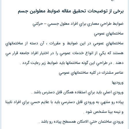
برخی از توضیحات تحقیق مقاله ضوابط معلولین جسم
‌ضوابط طراحي معماري براي افراد معلول جسمي – حركتي
ساختمانهاي عمومي
ساختمانهاي عمومي در اين ضوابط و مقررات ، آن دسته از ساختمانهاي
هستند كه يكي از انواع خدمات عمومي را در اختيار افراد جامعه قرار مي
دهند . در طراحي اين گونه ساختمانها بايد ضوابط زير رعايت گردد .
عناصر مشترك در كليه ساختمانهاي عمومي
وروديها
ورودي اصلي بايد براي استفاده همگان قابل دسترس باشد .
پياده رو منتهي به ورودي قابل دسترسي بايد با علايم حسي براي افراد نابينا
و نيمه بينا مشخص شود .
ورودي ساختمان حتي الامكان همسطح پياده رو باشد .