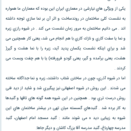
یکی از ویژگی هاي نیارشی در معماري ایران این بوده که معماران ما همواره
به نشست کلی ساختمان در روندساخت و اثر آن بر نما سازي توجه داشته
اند . می دانیم ساختمان به مرور زمان نشست می کند . در شیوه رازي زبره
و نما یا سفت کاري و نازك کاري با هم انجام می شد، یعنی کار همچنین می
شد و براي اینکه نشست یکسان پدید آید، زبره را با نما هشت و گیر(
هشت، یعنی برآمده و گیر، یعنی گودو فرورفته) یا با هم چفت وبست می
کردند .
اما در شیوه آذري، چون در ساختن شتاب داشتند، زبره و نما جداگانه ساخته
می شدند . این روش در شیوه اصفهانی نیز پیگیري شد و شاید از دید فنی
روش درست تري بود . همچنین در این شیوه همه گونه هاي تاقها و گنبدها
به کار برده شد . گنبدهاي گسسته میان تهی در بیشتر ساختمان هاي این
شیوه به زیبایی دید ه می شوند مانند : گنبد مسجد امام اصفهان، گنبد
مدرسه چهارباغ، گنبد مدرسه آقا بزرگ کاشان و دیگر جاها.