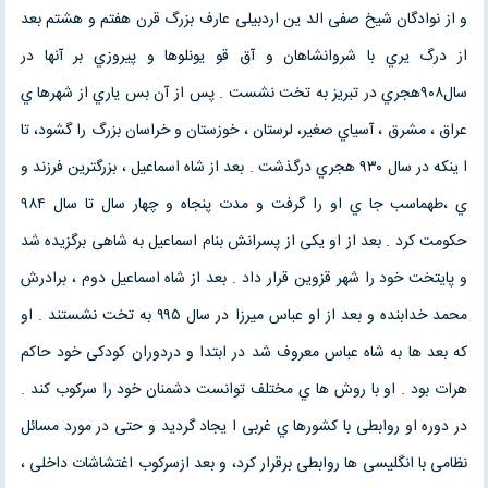
و از نوادگان شیخ صفی الد ین اردبیلی عارف بزرگ قرن هفتم و هشتم بعد
از درگ یري با شروانشاهان و آق قو یونلوها و پیروزي بر آنها در
سال۹۰۸هجري در تبریز به تخت نشست . پس از آن بس یاري از شهرها ي
عراق ، مشرق ، آسیاي صغیر، لرستان ، خوزستان و خراسان بزرگ را گشود، تا
ا ینکه در سال ۹۳۰ هجري درگذشت . بعد از شاه اسماعیل ، بزرگترین فرزند و
ي ،طهماسب جا ي او را گرفت و مدت پنجاه و چهار سال تا سال ۹۸۴
حکومت کرد . بعد از او یکی از پسرانش بنام اسماعیل به شاهی برگزیده شد
و پایتخت خود را شهر قزوین قرار داد . بعد از شاه اسماعیل دوم ، برادرش
محمد خدابنده و بعد از او عباس میرزا در سال ۹۹۵ به تخت نشستند . او
که بعد ها به شاه عباس معروف شد در ابتدا و دردوران کودکی خود حاکم
هرات بود . او با روش ها ي مختلف توانست دشمنان خود را سرکوب کند .
در دوره او روابطی با کشورها ي غربی ا یجاد گردید و حتی در مورد مسائل
نظامی با انگلیسی ها روابطی برقرار کرد، و بعد ازسرکوب اغتشاشات داخلی ،