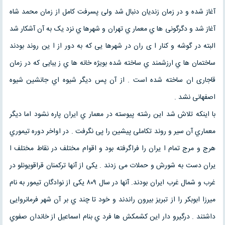
آغاز شده و در زمان زندیان دنبال شد ولی پسرفت کامل از زمان محمد شاه
آغاز شد و دگرگونی ها ي معمار ي تهران و شهرها ي نزد یک به آن آشکار شد
البته در گوشه و کنار ا ی ران در شهرها یی که به دور از ا ین روند بودند
ساختمان ها ي ارزشمند ي ساخته شده بویژه خانه ها ي ز یبایی که در زمان
قاجاری ان ساخته شده است . از آن پس دیگر شیوه اي جانشین شیوه
اصفهانی نشد .
با اینکه تلاش شد این رشته پیوسته در معمار ي ایران پاره نشود اما دیگر
معماري آن سیر و روند تکاملی پیشین را پی نگرفت . در اواخر دوره تیموري
هرج و مرج تمام ا یران را فراگرفته بود و اقوام مختلف در نقاط مختلف ا
یران دست به شورش و حملات می زدند . یکی از آنها ترکمنان قراقویونلو در
غرب و شمال غرب ایران بودند. آنها در سال ۸۰۹ یکی از نوادگان تیمور به نام
میرزا ابوبکر را از تبریز بیرون راندند و خود تا چند ي بر آن شهر فرمانروایی
داشتند . درگیرو دار این کشمکش ها فرد ي بنام اسماعیل از خاندان صفوي