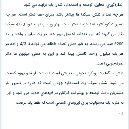
اندازه‌گيري، تحليل، توسعه و استاندارد شدن يك فرآيند مي شود.
هر چه تعداد شش سیگما ها بيشتر باشد ميزان خطا كمتر است. هر چه
تغييرات كوچكتر باشند هزینه کمتر است. بهترين سازمانها حدود 3 يا 4 سيگما
بكار مي گيرند كه اين تعداد، احتمال بروز خطا در يك ميليون واحد را به
6200 عدد مي رساند. به طور عملي تعداد خطاها مي تواند تا 4/3 واحد در
هر يك ميليون واحد كاهش پيدا كند و اين به معني ميليون ها دلار
صرفه‌جويي است.
شش سیگما يك رويكرد تحولي مديريتي است كه باعث ارتقا و بهبود كيفيت
مي شود. شش سیگما يك استاندارد جهاني است كه علاوه بر تامين نياز
مشتريان باعث توسعه و پيشرفت كاركنان در لايه‌هاي جديد مي شود و اين
به منزله يك مسئوليت براي نيروهاي انساني است نه فقط يك فرصت.
و…