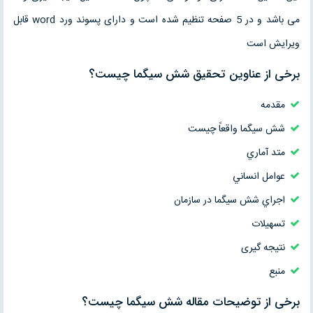
می باشد و در 5 صفحه تنظیم شده است و دارای پسوند ورد word قابل
ویرایش است
برخی از عناوین تحقیق شش سيگما چيست؟
مقدمه
شش سیگما واقعاً چيست
متد آماري
عوامل انساني
اجراي شش سیگما در سازمان
تسهيلات
نتیجه گیری
منبع
برخی از توضیحات مقاله شش سيگما چيست؟