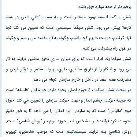
برخوردار از همه موارد فوق باشد.
شش سیگما فلسفه بهبود مستمر است و به سمت “عالي شدن در همه
كارها” پيش مي رود. شش سیگما سيستمي است كه تعيين مي كند كجا
قرار گرفتيم، دوست داريم كجا باشيم، چگونه به آن مقصد مي رسيم و چگونه
در طول راه پيشرفت مي كنيم.
شش سیگما يك ابزار است كه براي ميزان سازي دقيق ماشين فرآيند به كار
مي رود و اينكار را از طريق مشتري‌مداري، بهبود مستمر و درگير كردن و
مشاركت همه اعضا در داخل و خارج سازمان انجام مي دهد.
در مبحث شش سیگما ، 3 حوزه اصلي وجود دارد: حوزه اول “فلسفه” است
كه طريقه حركت، چشم انداز و جهت حركت سازمان را تعيين مي كند. حوزه
دوم “مقياس” است كه به سازمان اين امكان را مي دهد تا به طور دقيق
نحوه عملكرد فرآيندها را مشخص كند. حوزه سوم نيز “روش شناسي” است.
روش شناسي يك فرآيند سيستماتيك است كه موجب شناسايي، تبيين،