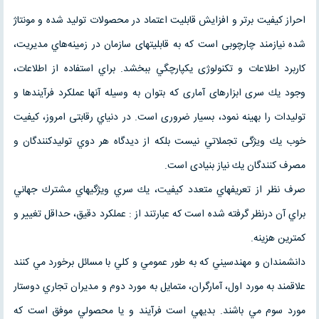
احراز كيفيت برتر و افزایش قابلیت اعتماد در محصولات تولید شده و مونتاژ
شده نیازمند چارچوبی است كه به قابلیتهای سازمان در زمينه‌هاي مدیریت،
کاربرد اطلاعات و تکنولوژی يكپارچگي ببخشد. براي استفاده از اطلاعات،
وجود يك سری ابزارهای آماری كه بتوان به وسیله آنها عملکرد فرآیندها و
تولیدات را بهينه نمود، بسیار ضروری است. در دنياي رقابتی امروز، كيفيت
خوب يك ویژگی تجملاتي نيست بلکه از دیدگاه هر دوي توليدكنندگان و
مصرف كنندگان يك نیاز بنیادی است.
صرف نظر از تعريفهاي متعدد كيفيت، يك سري ويژگيهاي مشترك جهاني
براي آن درنظر گرفته شده است كه عبارتند از : عملكرد دقيق، حداقل تغيير و
كمترين هزينه.
دانشمندان و مهندسيني كه به طور عمومي و كلي با مسائل برخورد مي كنند
علاقمند به مورد اول، آمارگران، متمايل به مورد دوم و مديران تجاري دوستار
مورد سوم مي باشند. بديهي است فرآيند و يا محصولي موفق است كه