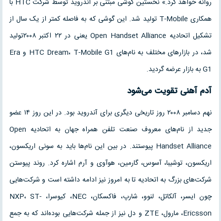
روانه خواهد کرد.» نخستین گوشی مبتنی بر آندروید توسط شرکت HTC با
همکاری T-Mobile تولید شد. این گوشی که به فاصله کمتر از یک سال از
تشکیل اتحادیه Open Handset Alliance یعنی در ۲۲ اکتبر ۲۰۰۸تولید
شد، در بازارهای مختلف به نام‌های HTC Dream، T-Mobile G1 و Era
G1 به بازار عرضه گردید.
آدم آهنی تقویت می‌شود
نهم دسامبر ۲۰۰۸ روز تاریخی دیگری برای آندروید بود. در این روز ۱۴ عضو
جدید از نام‌های معروف صنعت تلفن همراه جهان به اتحادیه Open
Handset Alliance پیوستند. در بین این نام‌ها باید به سونی اریکسون،
اریکسون، توشیبا، آسوس، گارمین، هوآوی و آرم اشاره کرد. روند پیوستن
شرکت‌های بزرگ به اتحادیه تا به امروز نیز ادامه داشته است و شرکت‌هایی
چون ایسر، آلکاتل، لنوو، شارپ، فاکسکان، NEC، کیوسرا، NXP، ST-
Ericsson، مارول، ZTE و دل نیز از جمله شرکت‌هایی بوده‌اند که به جمع