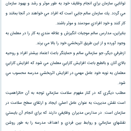
توانايي سازمان براي انجام وظايف خود به طور موثر و رشد و بهبود سازمان
مي گردد. يك سازمان سالم جايي است كه افراد مي خواهند در آنجا بمانند و
كار كنند و خود افرادي سودمند و موثر باشند.
بنابراين، مدارس سالم موجبات انگيزش و علاقه مندي به كار را در معلمان به
وجود آورده و از اين طريق اثربخشي خود را بالا مي برند.
ازطرفي ديگر، جو سازماني سالم و حمايتگر باعث اعتماد بيشتر افراد و روحيه
بالاي آنان و بالطبع باعث افزايش كارايي معلمان مي شود كه افزايش كارايي
معلمان به نوبه خود عامل مهمي در افزايش اثربخشي مدرسه محسوب مي
شود.
مطلب ديگري كه در كنار مفهوم سلامت سازماني توجه به آن حائزاهميت
است نقش مديريت به عنوان عامل اصلي ايجاد و ارتقاي سطح سلامت در
سازمان است. در مدارس مديران وظايفي دارند كه براي انجام آن بايستي
نقشهاي سازماني و روابط بين فردي و اهداف مدرسه را به طور روشن