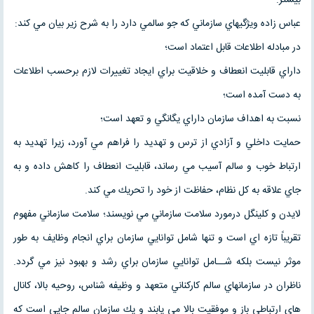
عباس زاده ويژگيهاي سازماني كه جو سالمي دارد را به شرح زير بيان مي كند:
در مبادله اطلاعات قابل اعتماد است؛
داراي قابليت انعطاف و خلاقيت براي ايجاد تغييرات لازم برحسب اطلاعات
به دست آمده است؛
نسبت به اهداف سازمان داراي يگانگي و تعهد است؛
حمايت داخلي و آزادي از ترس و تهديد را فراهم مي آورد، زيرا تهديد به
ارتباط خوب و سالم آسيب مي رساند، قابليت انعطاف را كاهش داده و به
جاي علاقه به كل نظام، حفاظت از خود را تحريك مي كند.
لايدن و كلينگل درمورد سلامت سازماني مي نويسند؛ سلامت سازماني مفهوم
تقريباً تازه اي است و تنها شامل توانايي سازمان براي انجام وظايف به طور
موثر نيست بلكه شــامل توانايي سازمان براي رشد و بهبود نيز مي گردد.
ناظران در سازمانهاي سالم كاركناني متعهد و وظيفه شناس، روحيه بالا، كانال
هاي ارتباطي باز و موفقيت بالا مي يابند و يك سازمان سالم جايي است كه