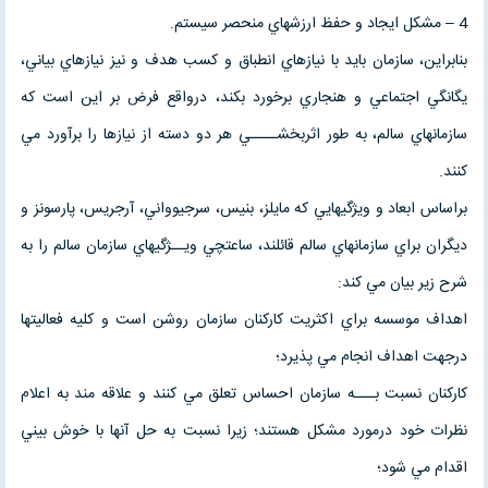
4 – مشكل ايجاد و حفظ ارزشهاي منحصر سيستم.
بنابراين، سازمان بايد با نيازهاي انطباق و كسب هدف و نيز نيازهاي بياني،
يگانگي اجتماعي و هنجاري برخورد بكند، درواقع فرض بر اين است كه
سازمانهاي سالم، به طور اثربخشــــي هر دو دسته از نيازها را برآورد مي
كنند.
براساس ابعاد و ويژگيهايي كه مايلز، بنيس، سرجيوواني، آرجريس، پارسونز و
ديگران براي سازمانهاي سالم قائلند، ساعتچي ويــژگيهاي سازمان سالم را به
شرح زير بيان مي كند:
اهداف موسسه براي اكثريت كاركنان سازمان روشن است و كليه فعاليتها
درجهت اهداف انجام مي پذيرد؛
كاركنان نسبت بـــه سازمان احساس تعلق مي كنند و علاقه مند به اعلام
نظرات خود درمورد مشكل هستند؛ زيرا نسبت به حل آنها با خوش بيني
اقدام مي شود؛