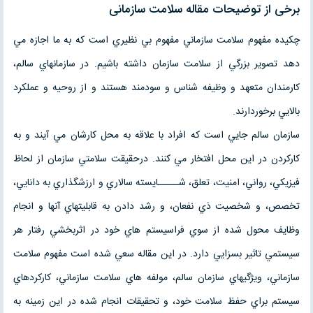
برخی از توضیحات مقاله سلامت سازمانی
چكيده مفهوم سلامت سازماني مفهوم بي نظيري است كه به ما اجازه مي
دهد تصوير بزرگي از سلامت سازمان داشته باشيم. در سازمانهاي سالم،
كارمندان متعهد و وظيفه شناس و سودمند هستند و از روحيه و عملكرد
بالايي برخوردارند.
سازمان سالم جايي است كه افراد با علاقه به محل كارشان مي آيند و به
كاركردن در اين محل افتخار مي كنند. درحقيقت سلامتي سازمان از لحاظ
فيزيكي، رواني، امنيت، تعلق، شـــــايسته سالاري و ارزشگذاري به دانايي،
تخصص، و شخصيت ذي نفعان، و رشد دادن به قابليتهاي آنها و انجام
وظايف محول شده از سوي فراسيستم هاي خود در اثربخشي رفتار هر
سيستمي تاثير بسزايي دارد. در اين مقاله سعي شده است مفهوم سلامت
سازماني، ويژگيهاي سازمان سالم، مولفه هاي سلامت سازماني، كاركردهاي
سيستم براي حفظ سلامت خود، و تحقيقات انجام شده در اين زمينه به