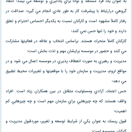
به عنوان يك فرد مستعد و توانا براي يادگيري و توسعه مي بينند؛ انتقاد
گروهي درارتباط با پيشرفت كار به طور عادي انجام مي گيرد؛ صداقت در
رفتار كاملاً مشهود است و كاركنان نسبت به يكديگر احساس احترام و تعلق
دارند و خود را تنها حس نمي كنند؛
كاركنان كاملاً متحرك هستند. براساس انتخاب و علاقه در فعاليتها مشاركت
مي كنند و حضور در موسسه برايشان مهم و لذت بخش است؛
مديريت و رهبري به صورت انعطاف پذيري در موسسه اعمال مي شود و در
مواقع لزوم، مديريت و سازمان خود را با موقعيتها و تغييرات محيط تطبيق
مي دهد؛
حس اعتماد، آزادي ومسئوليت متقابل در بين همكاران زياد است. افراد
واقف هستند كه چه چيزهايي براي سازمان مهم است و چه چيزهايي كم
اهميت؛
قبول ريسك به عنوان يكي از شرايط توسعه و تغيير، موردقبول مديريت و
كاركنان موسسه است؛