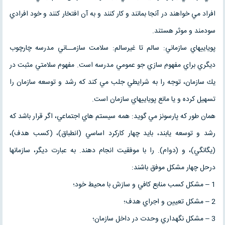
افراد مي خواهند در آنجا بمانند و كار كنند و به آن افتخار كنند و خود افرادي
سودمند و موثر هستند.
پوياييهاي سازماني: سالم تا غيرسالم: سلامت سازمــاني مدرسه چارچوب
ديگري براي مفهوم سازي جو عمومي مدرسه است. مفهوم سلامتي مثبت در
يك سازمان، توجه را به شرايطي جلب مي كند كه رشد و توسعه سازمان را
تسهيل كرده و يا مانع پوياييهاي سازمان است.
همان طور كه پارسونز مي گويد: همه سيستم هاي اجتماعي، اگر قرار باشد كه
رشد و توسعه يابند، بايد چهار كاركرد اساسي (انطباق)، (كسب هدف)،
(يگانگي)، و (دوام). را با موفقيت انجام دهند. به عبارت ديگر، سازمانها
درحل چهار مشكل موفق باشند:
1 – مشكل كسب منابع كافي و سازش با محيط خود؛
2 – مشكل تعيين و اجراي هدف؛
3 – مشكل نگهداري وحدت در داخل سازمان؛