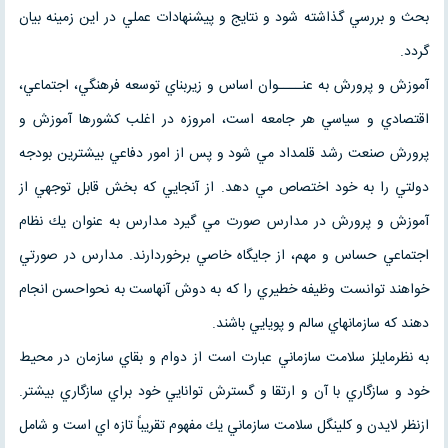
بحث و بررسي گذاشته شود و نتايج و پيشنهادات عملي در اين زمينه بيان
گردد.
آموزش و پرورش به عنــــوان اساس و زيربناي توسعه فرهنگي، اجتماعي،
اقتصادي و سياسي هر جامعه است، امروزه در اغلب كشورها آموزش و
پرورش صنعت رشد قلمداد مي شود و پس از امور دفاعي بيشترين بودجه
دولتي را به خود اختصاص مي دهد. از آنجايي كه بخش قابل توجهي از
آموزش و پرورش در مدارس صورت مي گيرد مدارس به عنوان يك نظام
اجتماعي حساس و مهم، از جايگاه خاصي برخوردارند. مدارس در صورتي
خواهند توانست وظيفه خطيري را كه به دوش آنهاست به نحواحسن انجام
دهند كه سازمانهاي سالم و پويايي باشند.
به نظرمايلز سلامت سازماني عبارت است از دوام و بقاي سازمان در محيط
خود و سازگاري با آن و ارتقا و گسترش توانايي خود براي سازگاري بيشتر.
ازنظر لايدن و كلينگل سلامت سازماني يك مفهوم تقريباً تازه اي است و شامل