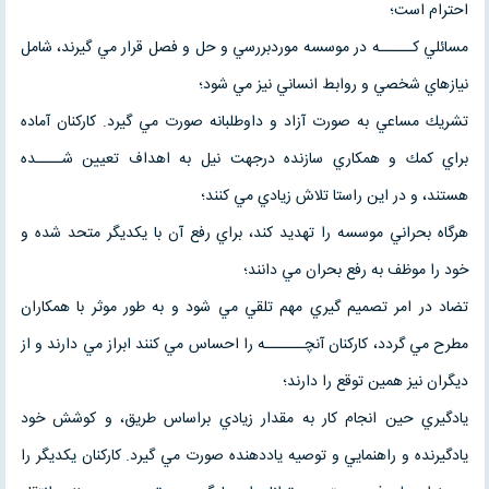
احترام است؛
مسائلي كـــــه در موسسه موردبررسي و حل و فصل قرار مي گيرند، شامل
نيازهاي شخصي و روابط انساني نيز مي شود؛
تشريك مساعي به صورت آزاد و داوطلبانه صورت مي گيرد. كاركنان آماده
براي كمك و همكاري سازنده درجهت نيل به اهداف تعيين شــــده
هستند، و در اين راستا تلاش زيادي مي كنند؛
هرگاه بحراني موسسه را تهديد كند، براي رفع آن با يكديگر متحد شده و
خود را موظف به رفع بحران مي دانند؛
تضاد در امر تصميم گيري مهم تلقي مي شود و به طور موثر با همكاران
مطرح مي گردد، كاركنان آنچــــــه را احساس مي كنند ابراز مي دارند و از
ديگران نيز همين توقع را دارند؛
يادگيري حين انجام كار به مقدار زيادي براساس طريق، و كوشش خود
يادگيرنده و راهنمايي و توصيه ياددهنده صورت مي گيرد. كاركنان يكديگر را