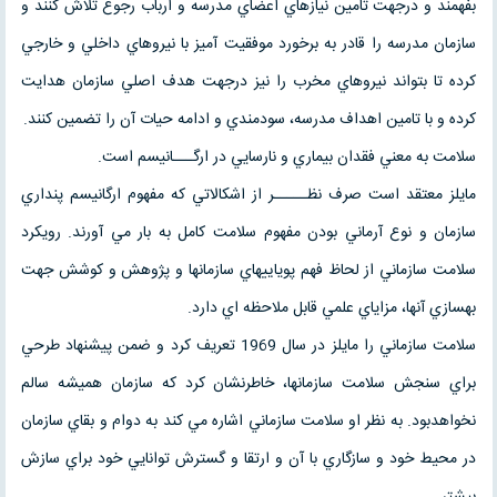
بفهمند و درجهت تامين نيازهاي اعضاي مدرسه و ارباب رجوع تلاش كنند و
سازمان مدرسه را قادر به برخورد موفقيت آميز با نيروهاي داخلي و خارجي
كرده تا بتواند نيروهاي مخرب را نيز درجهت هدف اصلي سازمان هدايت
كرده و با تامين اهداف مدرسه، سودمندي و ادامه حيات آن را تضمين كنند.
سلامت به معني فقدان بيماري و نارسايي در ارگـــانيسم است.
مايلز معتقد است صرف نظـــــر از اشكالاتي كه مفهوم ارگانيسم پنداري
سازمان و نوع آرماني بودن مفهوم سلامت كامل به بار مي آورند. رويكرد
سلامت سازماني از لحاظ فهم پوياييهاي سازمانها و پژوهش و كوشش جهت
بهسازي آنها، مزاياي علمي قابل ملاحظه اي دارد.
سلامت سازماني را مايلز در سال 1969 تعريف كرد و ضمن پيشنهاد طرحي
براي سنجش سلامت سازمانها، خاطرنشان كرد كه سازمان هميشه سالم
نخواهدبود. به نظر او سلامت سازماني اشاره مي كند به دوام و بقاي سازمان
در محيط خود و سازگاري با آن و ارتقا و گسترش توانايي خود براي سازش
بيشتر.