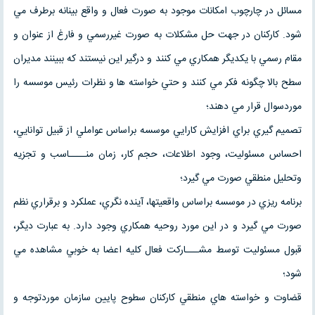
مسائل در چارچوب امكانات موجود به صورت فعال و واقع بينانه برطرف مي
شود. كاركنان در جهت حل مشكلات به صورت غيررسمي و فارغ از عنوان و
مقام رسمي با يكديگر همكاري مي كنند و درگير اين نيستند كه ببينند مديران
سطح بالا چگونه فكر مي كنند و حتي خواسته ها و نظرات رئيس موسسه را
موردسوال قرار مي دهند؛
تصميم گيري براي افزايش كارايي موسسه براساس عواملي از قبيل توانايي،
احساس مسئوليت، وجود اطلاعات، حجم كار، زمان منــــاسب و تجزيه
وتحليل منطقي صورت مي گيرد؛
برنامه ريزي در موسسه براساس واقعيتها، آينده نگري، عملكرد و برقراري نظم
صورت مي گيرد و در اين مورد روحيه همكاري وجود دارد. به عبارت ديگر،
قبول مسئوليت توسط مشـــاركت فعال كليه اعضا به خوبي مشاهده مي
شود؛
قضاوت و خواسته هاي منطقي كاركنان سطوح پايين سازمان موردتوجه و