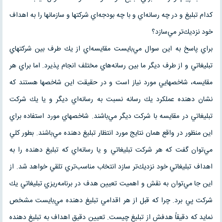
كدام تبليغ و در چه رسانه‌اي و با چه بودجه‌اي شركتها و سازمانها را به اهداف
خود نزديك‌تر مي‌سازد؟
براي پاسخ به اين سوال مي‌بايست مقايسه‌اي از يك طرف بين شركتهاي
تبليغاتي و از طرف ديگر ما بين رسانه‌هاي مختلف انجام پذيرد. اما براي هر
مقايسه، شاخصهايي مورد نياز است و در حقيقت اين شاخصها هستند كه
نشان دهنده عملكرد يك رسانه نسبت به رسانه‌اي ديگر و يا يك شركت
تبليغاتي در مقايسه با شركت ديگر مي‌باشند. شاخصهاي مورد استفاده براي
اين منظور در واقع همان نتايج مورد انتظار تبليغ دهنده مي‌باشند. بطور كلي
مي‌توان گفت كه هر شركت تبليغاتي و يا رسانه‌اي كه تبليغ دهنده را به
اهداف تبليغاتي خود نزديك‌تر سازد انتخاب مناسب‌تري تلقي خواهد شد. از
اين جا مي‌توان به نقش و اهميت تعيين هدف در برنامه‌ريزي تبليغاتي يك
شركت پي برد. چرا كه قبل از هر اقدامي تبليغ دهنده مي‌بايست مشخص
نمايد كه دقيقاً هدفش از تبليغ چيست. تعيين دقيق اهداف به تبليغ دهنده