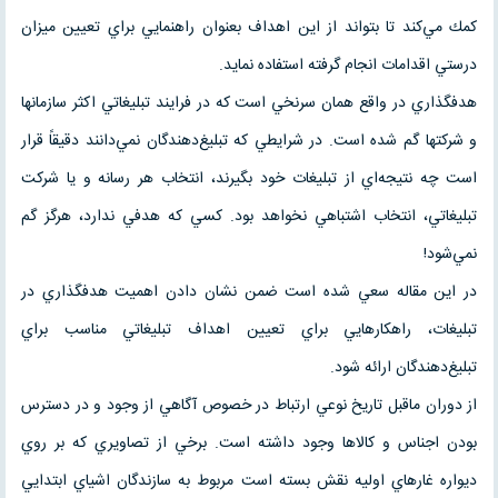
كمك مي‌كند تا بتواند از اين اهداف بعنوان راهنمايي براي تعيين ميزان
درستي اقدامات انجام گرفته استفاده نمايد.
هدفگذاري در واقع همان سرنخي است كه در فرايند تبليغاتي اكثر سازمانها
و شركتها گم شده است. در شرايطي كه تبليغ‌دهندگان نمي‌دانند دقيقاً قرار
است چه نتيجه‌اي از تبليغات خود بگيرند، انتخاب هر رسانه و يا شركت
تبليغاتي، انتخاب اشتباهي نخواهد بود. كسي كه هدفي ندارد، هرگز گم
نمي‌شود!
در اين مقاله سعي شده است ضمن نشان دادن اهميت هدفگذاري در
تبليغات، راهكارهايي براي تعيين اهداف تبليغاتي مناسب براي
تبليغ‌دهندگان ارائه شود.
از دوران ماقبل تاريخ نوعي ارتباط در خصوص آگاهي از وجود و در دسترس
بودن اجناس و كالاها وجود داشته است. برخي از تصاويري كه بر روي
ديواره غارهاي اوليه نقش بسته است مربوط به سازندگان اشياي ابتدايي