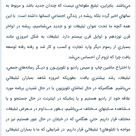
مي‌باشند. بنابراين، تبليغ مقوله‌اي نيست كه چندان جديد باشد و مربوط به
سالهاي اخير گردد بلكه ريشه در زندگي اجتماعي انسانها داشته است. با اين
همه آنچه ما تحت عنوان تبليغات نو و جديد مي‌شناسيم، ريشه در اواخر
قرن نوزدهم و اوايل قرن بيستم دارد. تبليغات به شكل امروزي مانند
بسياري از رسوم ديگر وارد تجارت و كسب و كار شد و رفته رفته توسعه
يافت چرا كه لزوم آن احساس مي‌شد.
با اختراع ماشين چاپ و سپس راديو و تلويزيـون و ديـگر رسانه‌هاي جمعي،
تبليغات رشد بيشتري يافت. بطوريكه امروزه شاهد بمباران تبليغاتي
مي‌باشيم. هنگاميكه در حال تماشاي تلويزيون يا در حال شنيدن برنامه مورد
علاقه خود از راديو هستيم و يا زمانيكه در اينترنت در حال جستجو و يا
مـشاهده سـايتهاي مـختلف مـي‌باشيم، بـطور مــداوم در مـعرض تبليغات
مختلف قرار داريم. حتي هنگامي كه در خيابان در حال عبور هستيم نيز در
مواجه با تابلوهاي1 تبليغاتي قرار داريم. در شرایطی که ما با بمباران تبلیغاتی