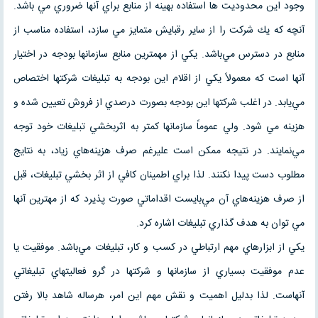
وجود اين محدوديت ها استفاده بهينه از منابع براي آنها ضروري مي باشد.
آنچه كه يك شركت را از ساير رقبايش متمايز مي سازد، استفاده مناسب از
منابع در دسترس مي‌باشد. يكي از مهمترين منابع سازمانها بودجه در اختيار
آنها است كه معمولاً يكي از اقلام اين بودجه به تبليغات شركتها اختصاص
مي‌يابد. در اغلب شركتها اين بودجه بصورت درصدي از فروش تعيين شده و
هزينه مي شود. ولي عموماً سازمانها كمتر به اثربخشي تبليغات خود توجه
مي‌نمايند. در نتيجه ممكن است عليرغم صرف هزينه‌هاي زياد، به نتايج
مطلوب دست پيدا نكنند. لذا براي اطمينان كافي از اثر بخشي تبليغات، قبل
از صرف هزينه‌هاي آن مي‌بايست اقداماتي صورت پذيرد كه از مهترين آنها
مي توان به هدف گذاري تبليغات اشاره كرد.
يكي از ابزارهاي مهم ارتباطي در كسب و كار، تبليغات مي‌باشد. موفقيت يا
عدم موفقيت بسياري از سازمانها و شركتها در گرو فعاليتهاي تبليغاتي
آنهاست. لذا بدليل اهميت و نقش مهم اين امر، هرساله شاهد بالا رفتن