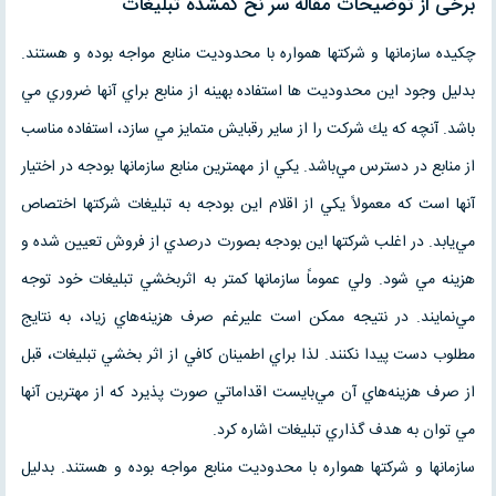
برخی از توضیحات مقاله سر نخ گمشده تبليغات
چكيده سازمانها و شركتها همواره با محدوديت منابع مواجه بوده و هستند.
بدليل وجود اين محدوديت ها استفاده بهينه از منابع براي آنها ضروري مي
باشد. آنچه كه يك شركت را از ساير رقبايش متمايز مي سازد، استفاده مناسب
از منابع در دسترس مي‌باشد. يكي از مهمترين منابع سازمانها بودجه در اختيار
آنها است كه معمولاً يكي از اقلام اين بودجه به تبليغات شركتها اختصاص
مي‌يابد. در اغلب شركتها اين بودجه بصورت درصدي از فروش تعيين شده و
هزينه مي شود. ولي عموماً سازمانها كمتر به اثربخشي تبليغات خود توجه
مي‌نمايند. در نتيجه ممكن است عليرغم صرف هزينه‌هاي زياد، به نتايج
مطلوب دست پيدا نكنند. لذا براي اطمينان كافي از اثر بخشي تبليغات، قبل
از صرف هزينه‌هاي آن مي‌بايست اقداماتي صورت پذيرد كه از مهترين آنها
مي توان به هدف گذاري تبليغات اشاره كرد.
سازمانها و شركتها همواره با محدوديت منابع مواجه بوده و هستند. بدليل