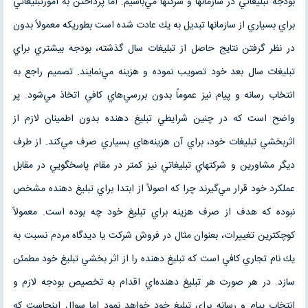
بودجه تبليغاتي در سازمانها و شركتها مي‌باشيم. اما پرداختن به امورتبليغاتي
براي بسياري از سازمانها تبديل به يك عادت شده است بطوريكه معمولاً بدون
در نظر گرفتن نتايج حاصل از تبليغات سال گذشته، بودجه بيشتري براي
تبليغات سال بعد خود تصويب نموده و هزينه مي‌نمايند. تصميم راجع به
انتخاب رسانه و پيام نيز عموماً بدون بررسي‌هاي كافي اتخاذ مي‌شود. پر
واضح است كه در چنين شرايطي تبليغ دهنده بدون اطمينان لازم از
اثربخشي تبليغات خود، براي آن هزينه‌هاي بسياري صرف مي‌كند. از طرف
ديگر مشاورين و شركتهاي تبليغاتي نيز كمتر در مقام پاسخگويي در مقابل
عملكرد خود قرار مي‌گيرند چرا كه اصولاً از ابتدا براي تبليغ دهنده مشخص
نبوده كه هدف از صرف هزينه براي تبليغ خود چه بوده است. معمولاً
كوچكترين تغييرات، بعنوان مثال در فروش شركت يا ديدگاه مردم نسبت به
يك نام تجاري كافي است كه تبليغ دهنده را از اثر بخشي تبليغ خود مطمئن
سازد. در هر صورت هر تبليغ دهنده‌اي اقدام به تخصيص بودجه لازم و
انتخاب پيام و رسانه براي تبليغ خود خواهد نمود اما سوال اينجاست كه