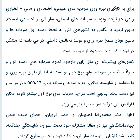
براي به كارگيري بهره وري سرمايه هاي طبيعي، اقتصادي و مالي – اعتباري
راهي جز توجه ويژه به سرمايه هاي انساني، سازماني و اجتماعي نيست.
بدون ترديد با نگاهي به كشورهاي غني به لحاظ دسته اول سرمايه ها و
پايين بودن سطح بهره وري و توليد ناخالص داخلي، در مي يابيم كه مشكل
در نبود يا كمبود دسته دوم از سرمايه است.
كشورهاي پيشرفته اي مثل ژاپن باوجود كمبود سرمايه هاي دسته اول و
صرفاً با تكيه بر سرمايه هاي نوع دوم توانستــه اند از طريق بهره وري و
بااستفاده از شايسته سالاري به درآمدهاي سرانه بالاي 000،27 دلار در سال
نيز دست يابند. بديهي است هر چه سرمايه هاي نوع اول بيشتر شود، امكان
افزايش اين درآمد سرانه نيز بالاتر مي رود.
آقايان دكتر محمدرضا آهنچيان و احمد غرويان، اعضاي هيات علمي
جهاددانشگاهي نيز در مقاله مشترك خود تحت عنوان، شايستگي چندگانه،
كليد رشد كاركنان و توسعه سازمان، ديدگاه خود را چنين مطرح كردند: