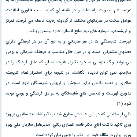
عرصه علم مديريت راه يافت و در نقطه اي كه به سبب فناوري اطلاعات
عوامل سخت در سازمانهاي مختلف از گردونه رقابت فاصله مي گرفت، تمركز
بر ارزشمندي سرمايه هاي نرم منابع انساني جلوه بيشتري يافت.
فهرست شايستگي ها در هر سازماني و به تبع آن در هر فرهنگي داراي
فصلهاي مشتركي است، و در عين حال متناسب با فرهنگ سازماني و بومي
مي تواند رنگ تازه اي به خود بگيرد. باتوجه به آن كه عامل فرهنگ را در
سازمانها نمي توان ناديده انگاشت، در نتيجه براي استقرار نظام شايسته
سالاري و تعبيه نظامي براي سنجش و ارزيابي شايستگان لازم است در
تدوين فهرست و شاخص هاي شايستگان به عوامل فرهنگي و بومي توجه
شود.(1)
يكي از مقالاتي كه در اين همايش مطرح شد بر تاثير شايسته سالاري بربهره
وري تاكيد داشت آقاي دكتر قاسم انصاري رناني، مديرعامل سازمان ملي بهره
وري ايران در مقاله خود اين تاثير را چنين بيان كرده است: