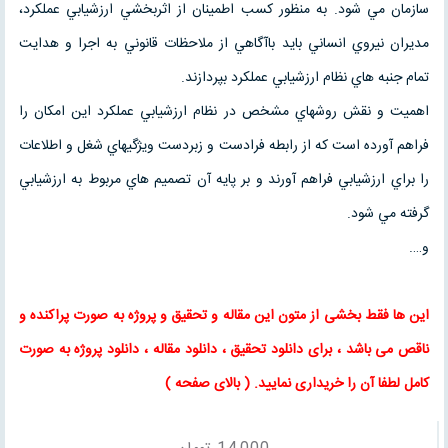
سازمان مي شود. به منظور كسب اطمينان از اثربخشي ارزشيابي عملكرد،
مديران نيروي انساني بايد باآگاهي از ملاحظات قانوني به اجرا و هدايت
تمام جنبه هاي نظام ارزشيابي عملكرد بپردازند.
اهميت و نقش روشهاي مشخص در نظام ارزشيابي عملكرد اين امكان را
فراهم آورده است كه از رابطه فرادست و زبردست ويژگيهاي شغل و اطلاعات
را براي ارزشيابي فراهم آورند و بر پايه آن تصميم هاي مربوط به ارزشيابي
گرفته مي شود.
و….
این ها فقط بخشی از متون این
مقاله
و
تحقیق
و پروژه به صورت پراکنده و
ناقص می باشد ، برای
دانلود تحقیق
،
دانلود مقاله
، دانلود پروژه به صورت
کامل لطفا آن را خریداری نمایید
. (
بالای صفحه
)