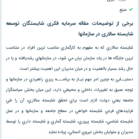
منبع
برخی از توضیحات مقاله سرمايه فكری شايستگان توسعه
شايسته سالاری در سازمانها
شايسته سالاري كه به مفهوم به كارگماري مناسب ترين افراد در متناسب
ترين جايگاه ها در يك سازمان بيان مي شود، در سازمانهاي رشديافته و يا در
حال رشد بسيار بااهميت و در ميان مديران اين اهميت بيشتر است.
دستيــابي به چنين امر مهم نيـاز به برنامـــه ريزي راهبردي در سازمانها و
توجه عميق به تغييرات داخلي و محيطي دارد، اين ميان بخش سياستگزار
جامعه يعني دولت لازم است براي تحقق شايسته سالاري، آن را طي
فرايندهاي فرعي شايسته خواهي در سطح جامعه و سازمانها و در عمل
شايسته شناسي، شايسته پروري، شايسته گماري و شايسته داري را توسط
مديران و متوليان بخش نيروي انساني، پياده نمايد.