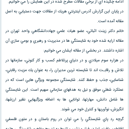
ادامه چكيده اي از برخي مقالات مطرح شده در اين همايش را مي خوانيم.
در پايان اين گزارش آدرس اينترنتي هريك از مقالات جهت دستيابي به اصل
مقاله آمده است.
خانم دكتر زينت اثباتي، عضو هيات علمي جهاددانشگاهي واحد تهران در
مقاله ارايه شده خود به شايستگي ها در مديريت و رهبري و بومي سازي آن
اشاره داشتند. در بخشي از مقاله ايشان مي خوانيم:
در هزاره سوم ميلادي و در دنياي پرتلاطم كسب و كار كنوني، سازمانها در
تلاش و رقابـت اند تا شايسته ترين مديران را، به عنوان يك مزيت رقابتي،
شناسايي، جذب و حفظ كنند. شايستگي مجموعه ويژگي هايي است كه در
عملكرد شغلي موفق و نيل به هدفهاي سازماني سهيم است. اين شايستگي
ها شامل دانش، مهارتها، توانايي ها به اضافه ويژگيهايي نظير ارزشها،
انگيزش، نوآوريها و كنترل خود مي شوند.
گرچه رد پاي شايستگي را مي توان در روم باستان و در متون فلسفي
افلاطون يافت، اما در فراز و نشيب تاريخ به تدريج مفاهيم شايستگـي ها به