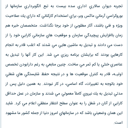
تجربه ديوان سالاري اداري سده بيست به تبع الگوبرداري سازمانها از
بوروكراسي آرماني ماكس وبر، براي استخدام كاركناني كه داراي يك صلاحيت
ويژه و فني باشند، آثار مطلوبي از خود برجا نگذاشت. متخصصان خبره هم
زمان باافزايش پيچيدگي سازمان و موقعيت هاي سازماني كارايي خود را از
دست مي دادند و تبديل به ماشين هايي مي شدند كه اغلب قادر به انجام
كارهايي بودند كه برايشان برنامه ريزي مي شد. اين كار آنها را تبديل به
عناصري خنثي يا كم ثمر مي ساخت. چنين منابعي به رغم دارابودن تخصص
اوليـه، قادر به كنترل موقعيت ها و در نتيجه حفظ شايستگي هاي شغلي
خود باتوجه به تغييرات، گاه اساسي، در كار نبودند. به همين دليل پس از
مدتي تبديل به يك نيروي كاملاً معمولي مي شدند و سازمان در عمل حداقل
كارايي از آنان در شغل را به عنوان سطح انتظار منطقي اعلام مي كرد. شايد
اين همان وضعيتي باشد كه در سازمانهاي امروز دنيا از جمله كشور ما مشهود
است.