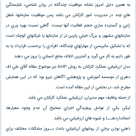
به همين دليل امروز نشانه موفقيت چندگانه در روان شناسي، شايستگي
هاي چند در مديريت امور كاركنان مي باشد پس موفقيت سازمانها، شغل
زايي و گسترده سازي حجم فعاليت آنها نيست. گاهي نسبت بهره وري در
سازمانهاي مشهور و بزرگ خيلي پايين تر از سازمانها يا شركتهاي كوچك است
كه با تشكيل ماتريسي از مهارتهاي چندگانه، افرادي را برحسب قرارداد يا به
طور دايم به كار مي گيرد و كمترين اتلاف منابع انساني را بروز مي دهند.
مدل ارزشيابي عملكرد كاركنان به روش AHP نيز موضوع مقاله آقاي علي اف
دهري از موسسه آموزشي و پژوهشي آگاهان نيرو بود كه در اين همايش
مطرح شد، در بخشي از اين مقاله آمده است:
از جمله وظايف مهم مديران، ارزشيابي عملكرد كاركنان مي باشد.
ليكن يكي از عوامل پيچيدگي اجراي صحيح آن عدم وجود معيارها،
استانداردهـــا و شيوه هاي ارزشيابي مي باشد.
ذهني بودن برخي از روشهاي ارزشيابي باعث بــروز مشكلات مختلف براي