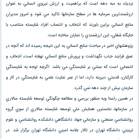
نزديك به سه دهه است كه براهميت و ارزش نيروي انساني به عنوان
ارزشمندترين سرمايه ها در سطح سازمانها تاكيد مي شود و امروز مديران
منابع انساني براين باورند كه انتخاب و انتصاب افراد شايسته متناسب با
جايگاه شغلي، اين ارزشمندي را نمايان ساخته است.
پژوهشهاي اخير در مباحث منابع انساني به اين نتيجه رسيده اند كه آنچه در
عمق فرايند جذب نگهداشت و پرورش منابع انساني نهفته است، انتخاب و
انتصابي است كه مبتني بر شايستگي مي باشد. اگرچه توجه به شايستگي
كاركنان، قدمتي ديرينه دارد، اما از عمر عنايت علمي به شايستگي در كار و
سازمان بيش از چند دهه نمي گذرد.
در همين راستا وبه منظور بررسي و مطالعه چگونگي توسعه شايسته سالاري
در سازمانها، نخستين همايش ملي توسعه شايسته سالاري از سوي گروه
روانشناسي صنعتي و سازماني جهاد دانشگاهي دانشكده روانشناسي و علوم
تربيتي دانشگاه تهران در تالار علامه اميني دانشگاه تهران برگزار شد. در