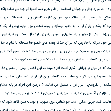
چاقی در نو جوانان به دلایل متعددی از قبیل ارث( 0چافی والدین )افراط در مصرف غذا تحرک کم و
مواد غذایی چرب ایجاد می شود 0 در مورد چاقی نو جوانان استفاده از دارو های ضد اشتها اثر چندانی ندارد بلک
اصلاح رفتار صورت گیرد چنانچه نو_ جوانان نیاز به کاهش وزن داشته باشد می با
ود که رشد و بلوغ او را به تاخیر نیندازد و روند کاهش وزن نباید بیش از یک کی
 ورزشی یکی از بهترین راه ها برای رسیدن به وزن ایده آل است توجه به این 
ی خود سرانه یا جادویی که در آن حذف وعده های خصو صا صبحانه یا شام یا حذ
ا 000 وجود دارد اثرات سویی بر وضعیت جسمانی و روانی نو جوانان خواهد داشت ضمن آنکه اثر
غذایی برای کاهش یا افزایش وزن حتما با یک متخصص تغذیه مشورت کنید
ت که در میان نو جوانان شایع است افراد مبتلا به این اختلال بیش از معمول غذا
چار افسردگی می شوند و مبادرت به کاهش وزن از طریق رژیم های غذا یی ب
،استفراغ از روی عمد و یا استفاده از داروهای ادرار آور یا مسهل می نمایند 0 درمان این 
فعالیت غدد چربی ممکن است جو شهایی روی صورت و پوست بدن ظاهر شود که به آ
ها نباید دست کاری شوند زیرا در اثر دستکاری حالت چرکی پیدا می کنند و احتمال آنکه ج