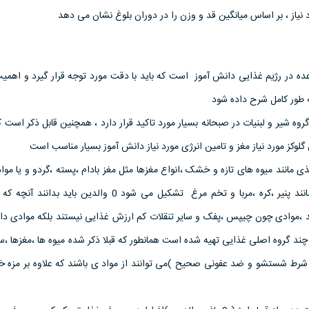
یاز ، بر اساس میانگین قد و وزن را در دوران بلوغ نشان می دهد
ده در رژیم غذایی دانش آموز است که باید با دقت مورد توجه قرار گیرد و اهمیت
ه طور کامل شرح داده شود
گروه شیر و لبنیات در صبحانه بسیار مورد تاکید قرار دارد ، همچنین قابل ذکر است ک
وکز مورد نیاز مغز و تامین انرژی مورد نیاز دانش آموز بسیار مناسب است
ی مانند میوه های تازه و خشک ،انواع مغزها مثل مغز بادام ،پسته ،گردو و یا مو
توان همراه نان مصرف کرد مانند پنیر ،کره ،مربا و تخم مرغ تشکیل می شود 0 والدین با
کند ،موادی چون چیپس ،پفک و سایر تنقلات کم ارزش غذایی نیستند بلکه موادی دا
 چند گروه اصلی غذایی تهیه شده است همانطور که قبلا ذکر شده میوه ها ،مغزها ،
د هویج و کا هو و000(به شرط شستشو و ضد عفونی صحیح )می توانند از مواد ی باشند که علاوه بر م