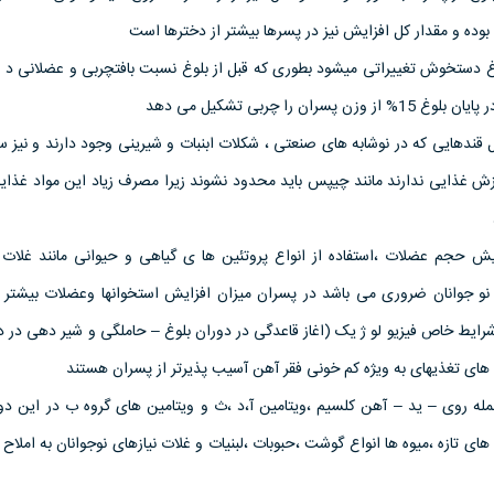
 بوده و مقدار کل افزایش نیز در پسرها بیشتر از دخترها است
غ دستخوش تغییراتی میشود بطوری که قبل از بلوغ نسبت بافتچربی و عضلانی د ر
ان را چربی تشکیل می دهد
قندهایی که در نوشابه های صنعتی ، شکلات ابنبات و شیرینی وجود دارند و نیز س
زش غذایی ندارند مانند چیپس باید محدود نشوند زیرا مصرف زیاد این مواد غذای
یش حجم عضلات ،استفاده از انواع پروتئین ها ی گیاهی و حیوانی مانند غلات 
نو جوانان ضروری می باشد در پسران میزان افزایش استخوانها وعضلات بیشتر ا
لیل شرایط خاص فیزیو لو ژ یک (اغاز قاعدگی در دوران بلوغ – حاملگی و شیر دهی در 
های تغذیهای به ویژه کم خونی فقر آهن آسیب پذیرتر از پسران هستند
جمله روی – ید – آهن کلسیم ،ویتامین آ،د ،ث و ویتامین های گروه ب در این دور
تازه ،میوه ها انواع گوشت ،حبوبات ،لبنیات و غلات نیازهای نوجوانان به املاح 