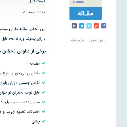
فرمت فایل
تعداد صفحات
دارای پسوند ورد word قابل ویرایش است
دانلود تحقیق
دانلود مقاله
برخی از عناوین تحقیق د
مقدمه
تکامل روانی دوران بلوغ و 
تکامل جسمی دوران بلوغ 
قابل توجه دختران نو جوان
میان وعده مناسب برای دا
اختلالات تغذیه ای در نو ج
چاقی