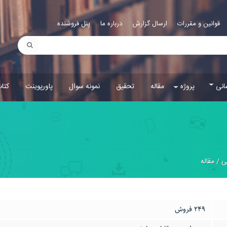
قوانین و مقررات
ارسال گزارش
درباره ما
پنل فروشنده
انی
پروژه
مقاله
تحقیق
نمونه سوال
پاورپوینت
کتا
ی
/
مقاله
249 فروش