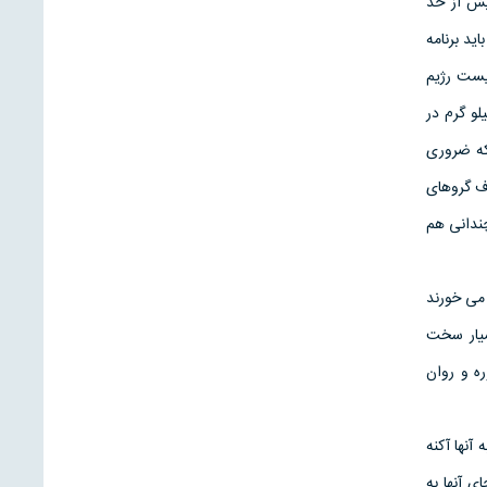
 مصرف بیش از حد
ه باید برنامه
یست رژیم
لو گرم در
که ضروری
ف گروهای
 چندانی هم
 می خورند
سیار سخت
افراد بر پایه مشاوره و روان
نها آکنه
ای آنها به