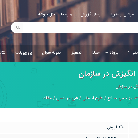
قوانین و مقررات
ارسال گزارش
درباره ما
پنل فروشنده
انی
پروژه
مقاله
تحقیق
نمونه سوال
پاورپوینت
کتا
 انگيزش در سازمان
زش در سازمان
ه مهندسی صنایع
/
علوم انسانی
/
فنی مهندسی
/
مقاله
290 فروش