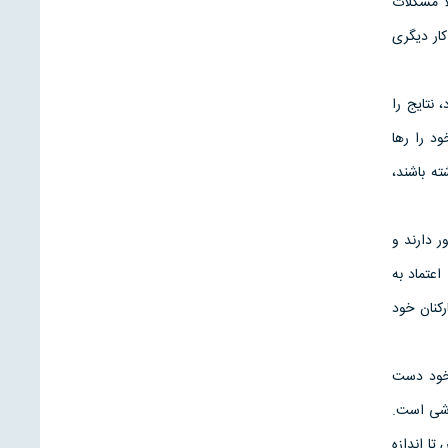
ا مشكلات
كار دیگری
 نتایج را
د را رها
ه باشند،
ر دارند و
عتماد به
كنان خود
ر خود دست
یزشی است.
تا اندازه