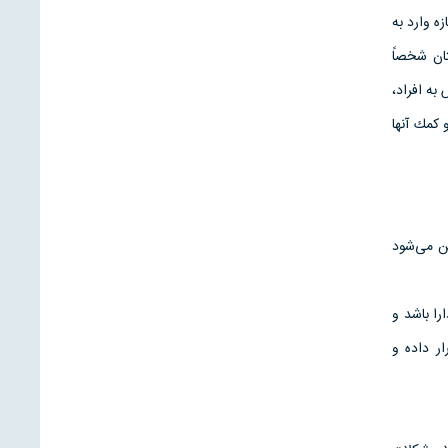
زه وارد به
تان شخصاً
به افراد،
 كمك آنها
ین می‌شود
را باشد و
ار داده و