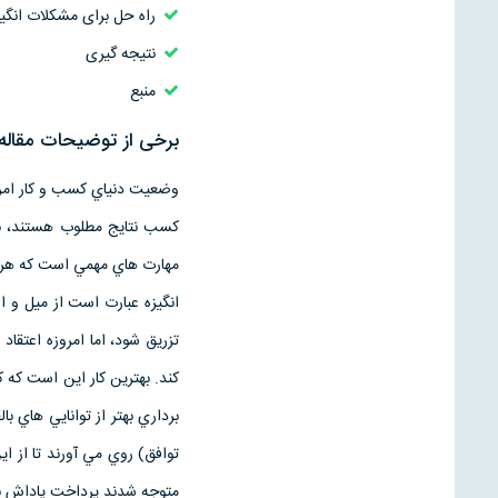
راه حل برای مشكلات انگ
نتیجه گیری
منبع
برخی از توضیحات مقاله 
وضعيت دنياي كسب و كار امرو
كسب نتايج مطلوب هستند، بايد
مهارت هاي مهمي است كه هر مدي
انگيزه عبارت است از ميل و ار
تزريق شود، اما امروزه اعتقا
كند. بهترين كار اين است كه كار
برداري بهتر از توانايي هاي 
توافق) روي مي آورند تا از اين
متوجه شدند پرداخت پاداش بسي