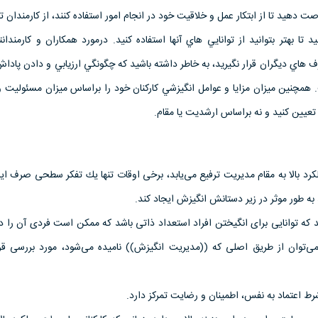
صت دهيد تا از ابتكار عمل و خلاقيت خود در انجام امور استفاده كنند، از كارمندان تا
تا بهتر بتوانيد از توانايي هاي آنها استفاده كنيد. درمورد همكاران و كارمندان
هاي ديگران قرار نگيريد، به خاطر داشته باشيد كه چگونگي ارزيابي و دادن پاداش 
ت. همچنين ميزان مزايا و عوامل انگيزشي كاركنان خود را براساس ميزان مسئوليت و
يين كنيد و نه براساس ارشديت يا مقام.
كرد بالا به مقام مدیریت ترفیع می‌یابد، برخی اوقات تنها یك تفكر سطحی صرف ا
به طور موثر در زیر دستانش انگیزش ایجاد كند.
ه توانایی برای انگیختن افراد استعداد ذاتی باشد كه ممكن است فردی آن را دا
ا می‌توان از طریق اصلی كه ((مدیریت انگیزش)) نامیده می‌شود، مورد بررسی قر
 اعتماد به نفس، اطمینان و رضایت تمركز دارد.