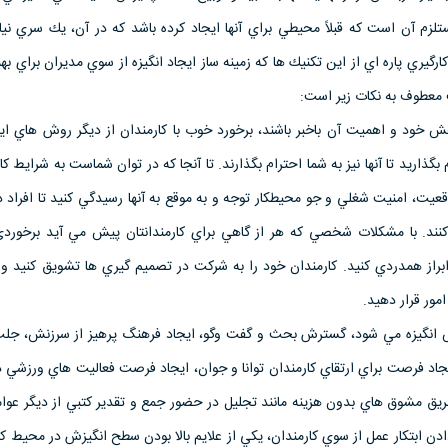
تلزم آن است كه قبلاً محيطي براي آنها ايجاد كرده باشد كه در آن، يك سري ني
ارگيري پاره اي از اين تكنيك ها كه زمينه ساز ايجاد انگيزه از سوي مديران براي به
معطوف به نكات زير است:
ز نقش خود و اهميت آن باخبر باشند، برخورد خوب با كارمندان از ديگر روش هاي ايج
گذاريد تا آنها نيز به شما احترام بگذارند. تا آنجا كه در توان شماست به شرايط كا
يت، امنيت شغلي و جو محيطكار توجه و به موقع به آنها رسيدگي كنيد تا افراد 
 كنند. با مشكلات شخصي كه هر از گاهي براي كارمندانتان پيش مي آيد برخورد
 ابراز همدردي كنيد. كارمندان خود را به شركت در تصميم گيري ها تشويق كنيد و ت
مور قرار دهيد.
ش انگيزه مي شود، گسترش بحث و گفت وگو، ايجاد فرهنگ پرهيز از سرزنش، جل
يجاد فرصت براي ارتقاي كارمندان توانا و جوان، ايجاد فرصت فعاليت هاي ورزشي د
يق مشوق هاي بدون هزينه مانند تجليل در حضور جمع و تقدير كتبي از ديگر عوام
دن ابتكار عمل از سوي كارمندان، يكي از علايم بالا بودن سطح انگيزش در محيط كا