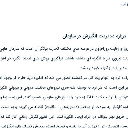
یزشی
درباره مديريت انگيزش در سازمان
ز و رقابت روزافزون در عرصه هاي مختلف تجارت بيانگر آن است كه سازمان هايي 
 نيروي كار با انگيزه اي داشته باشند. فراگيري روش هاي ايجاد انگيزه در افراد
ر بايد از آنها برخوردار باشد.
اده فرد به انجام يك كار، در گذشته تصور مي شد كه انگيزه بايد خارج از وجود افرا
د بر اين است كه هر فرد به وسيله يك سري نيروهاي مختلف دروني و بيروني انگيز
كنان را ترغيب كنيد تا انگيزه خود را با نيازهاي سازمان همسو كنند. امروزه سازمانها
بالقوه كاركنان به سرعت از ساختار (دستوردهي – نظارت) فاصله مي گيرند و به سمت
 طريق بهتر بتوانند در افراد ايجاد انگيزه كنند. اين تغيير نگرش زماني آغاز شد كه ك
ار اثربخش تر از تهديد آنها به تنبيه و توبيخ است، پذيرش تكنيك هاي انگيزشي 