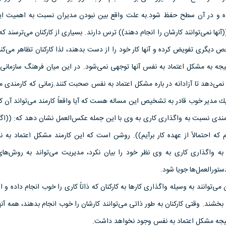
كرده و در آن سطح حفظ شود.به علت واقع بین نبودن مدیران نسبت به اهمیت ای
آنها نمی‌توانند كارشان را انجام دهند)) ترس دارند. بسیاری از كاركنان می‌ترسند كه
خص دیگری تفویض كرده و آنها كار خود را از دست بدهند، لذا كاركنان تظاهر می‌كن
جه به مشكل اعتماد به نفس آنها توجهی نمی‌شود. در این میان فرهنگ سازمانی 
 نمی‌دهد تا آزادانه در باره مشكل اعتماد به نفس صحبت كنند.زمانی كه كارمندی م
یك مدیر خوب قادر به تشخیص این مساله هست كه آیا واقعاً كارمند می‌تواند آن كار
ارمندی نسبت به واگذاری كاری به وی با این جمله عكس‌العمل نشان دهد كه: ((اگ
كه احتمالاً از عهده كار برآیم)). روشن است كه این كارمند مشكل اعتماد به ن
ه واگذاری كاری به وی نظر خود را بیان نكرد، مدیریت می‌تواند به روش‌های
دستورالعمل‌ها جویا شود.
می‌توانند به وسیله واگذاری كارها به كاركنان كه ذاتاً كاری را خوب انجام داده و از
 بخشند. وقتی كاركنان به طور ذاتی می‌توانند كارشان را خوب انجام بدهند، همه آنها
ر نتیجه مشكل اعتماد به نفس وجود نخواهد داشت.