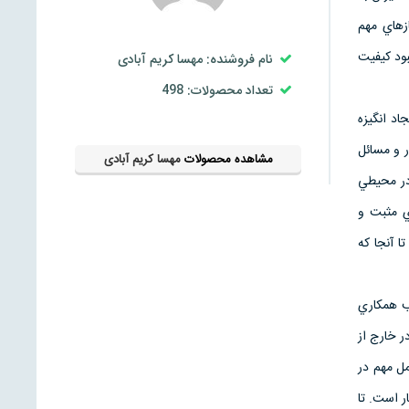
ازهاي مهم
بود كيفيت
نام فروشنده: مهسا کریم آبادی
تعداد محصولات: 498
اد انگيزه
ر و مسائل
مشاهده محصولات
مهسا کریم آبادی
در محيطي
ي مثبت و
ا آنجا كه
ب همكاري
ر خارج از
ل مهم در
ر است. تا