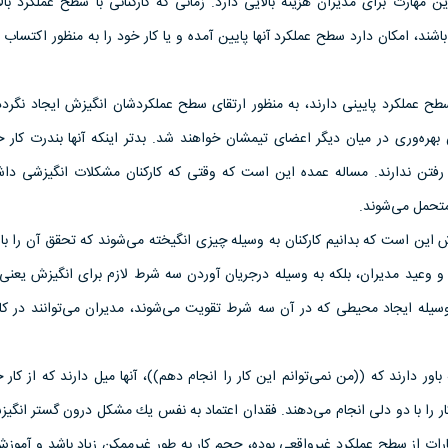
مهارت برای مدیران هزینه بالایی دارد. زمانی كه كاركنانی با سطح عملكرد بال
شند، امكان دارد سطح عملكرد آنها پایین آمده و یا كار خود را به منظور اكتساب 
سطح عملكرد پایینی دارند، به منظور ارتقای سطح عملكردشان انگیزش ایجاد نگردد،
هره‌وری در میان دیگر اعضای تیمشان خواهند شد. بدتر اینكه آنها بندرت كار خو
 رفتن ندارند. مساله عمده این است كه وقتی كه كاركنان مشكلات انگیزشی داشت
متحمل می‌شوند.
این است كه بدانیم كاركنان به وسیله چیزی انگیخته می‌شوند كه تحقق آن را باو
و وعید مدیران، بلكه به وسیله درجریان آوردن سه شرط لازم برای انگیزش یعنی ا
یله ایجاد محیطی كه در آن سه شرط تقویت می‌شوند، مدیران می‌توانند در كار
 باور دارند كه ((من نمی‌توانم این كار را انجام دهم))، آنها میل دارند كه از كا
كار را با دو دلی انجام می‌دهند. فقدان اعتماد به نفس یك مشكل درون گستر انگ
رات از سطح عملكرد غیرواقعی بوده، حجم كار به طور غیرممكن زیاد باشد و آموزش 