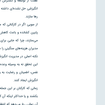
غفلت از توسعه و گسترش این 
انگیزشی حل نشده‌ای داشته با
رها سازند.
از سویی اگر در كاركنانی كه 
پایین كشانده و باعث كاهش ب
می‌سازند، چرا كه جایی برای
مدیران هزینه‌های سنگینی را 
نكته اصلی در مدیریت انگیزش 
این تحقق نه به وسیله وعده 
نفس، اطمینان و رضایت به وس
انگیزش ایجاد كنند.
زمانی كه كاركنان بر این جمله
بكشند و یا حداكثر اینكه آن 
آن زمانی رخ می‌دهد كه انتظا