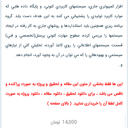
افزار كمپيوتري جاري، سيستمهاي كاربردي كنوني، و پايگاه داده هايي كه
موارد كاربرد توليدي را پشتيباني مي كنند به اين هدف دست يابد. گروه
برنامه ريزي همچنين بايد استانداردها و روشهاي جاري به كار رفته در ايجاد
سيستمها را بررسي كرده، سطوح مهارت كنوني پرسنل(تخصصي و فني)
قسمت سيستمهاي اطلاعاتي را روي كاغذ آورده، تحليلي كلي از نيازهاي
سيستمي و بهبودهائي را كه مي توان در آن به وجود آورد، انجام دهد.
و…
این ها فقط بخشی از متون این
مقاله
و
تحقیق
و پروژه به صورت پراکنده و
ناقص می باشد ، برای
دانلود تحقیق
،
دانلود مقاله
، دانلود پروژه به صورت
کامل لطفا آن را خریداری نمایید
. (
بالای صفحه
)
14,000
تومان