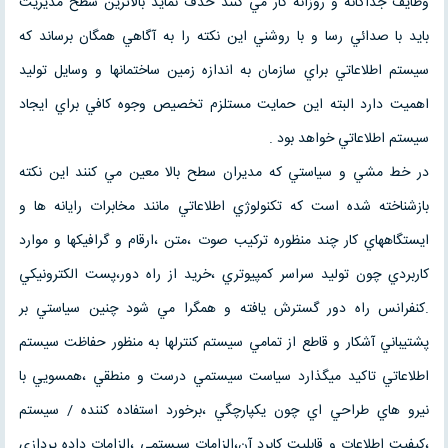
وظايف جداگانه و روزانه كار مي كنند حذف نمايد بالاترين سطح مديريت
بايد با صدائي رسا و با روشني اين نكته را به آگاهي همگان برساند كه
سيستم اطلاعاتي براي سازمان به اندازه زمين ساختمانها و وسايل توليد
اهميت دارد البته اين حمايت مستلزم تخصيص وجوه كافي براي ايجاد
سيستم اطلاعاتي خواهد بود .
در خط مشي و سياستي كه مديران سطح بالا معين مي كنند اين نكته
بازشناخته شده است كه تكنولوژي اطلاعاتي مانند مخابرات رايانه ها و
ايستگاههاي كار چند منظوره تركيب صوت ،متن ،ارقام و گرافيكها و موارد
كاربردي چون توليد سراسر كمپيوتري ،خريد از راه دور،پست الكترونيكي
.كنفرانس راه دور گسترش يافته و همگرا مي شود چنين سياستي بر
پشتيباني آشكار و قاطع از تمامي سيستم كنترلها به منظور حفاظت سيستم
اطلاعاتي تاكيد ميگذارد سياست سيستمي درست و منطقي ،همسويي با
نيرو هاي طراحي اي چون يكپارچگي ،برخورد استفاده كننده / سيستم
،كيفيت اطلاعات و قابليت كابرد آن،الزامات سيستمي ،الزامات داده پردازي