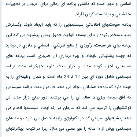
اساسي و مهم است كه داشتن برنامه اي زماني براي افزودن بر تجهيزات
،جانشيني و بازنشسته كردن افراد.
برنامه سيستمهاي اطلاعاتي سيستمهايي را كه بايد ايجاد شوند وگسترش
يابند مشخص كرده و براي توسعه آنها يك جدول زماني پيشنهاد مي كند اين
برنامه براي هر سيستم رآوردي از منابع فيزيكي ، انساني و دلاري در بردارد
كه جهت پشتيباني ،ايجاد و بهره برداري آن ضروري است برنامه هاي
سيستمي اجزاء كوتاه مدت و دراز مدت دارند جزءكوتاه مدت برنامه
سيستمي شامل دوره اي بين 12 تا 24 ماه است و همان وظيفه‌اي را به
عهده دارد كه بودجه عملياتي انجام مي دهد جزءدراز مدت برنامه سيستمي
كه افق برنامه ريزي 5 ساله اي را مي پوشاند دور نماي دراز مدت كل
كوششهايي را ترسيم مي كند كه سازمان در راه ايجاد سيستمها انجام مي
دهد پيشرفتهاي سريعي كه در تكنولوژي رايانه حاصل مي شود برنامه هاي
سيستمي بيش از 5 ساله را غير عملي مي سازد زيرا در نتيجه پيشرفتهاي