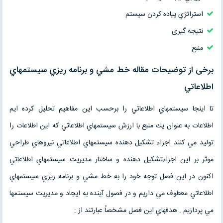
استراتژي پياده كردن سيستم
نتیجه گیری
منبع
برخی از توضیحات مقاله خط مشي و برنامه ريزي سيستمهاي
اطلاعاتي
تا اينجا سيستمهاي اطلاعاتي را برحسب اين مفاهيم تحليل كرده ايم
اطلاعات به عنوان يك منبع با ارزش سيستمهاي اطلاعاتي كه اين اطلاعات را
توليد مي كنند اجزاء تشكيل دهنده سيستمهاي اطلاعاتي نيروهاي طراحي
موثر بر اين اجزاءتشكيل دهنده و ساختار مديريت سيستمهاي اطلاعاتي
اكنون در اين فصل توجه خود را به خط مشي و برنامه ريزي سيستمهاي
اطلاعاتي معطوف مي داريم و در فصول آينده به ايجاد و مديريت سيستمها
مي پردازيم . هدفهاي اين فصل مشخصاً عبارتند از :