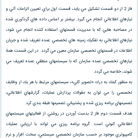
فاز 2 از دو قسمت تشكيل مي يابد، قسمت اول براي تعيين الزامات آتي و
نيازهاي اطلاعاتي انجام مي گيرد. بيشتر بر اساس داده هاي گردآوري شده
در مصاحبه هايي كه با مديريت قسمتهاي استفاده كننده انجام مي شود،
نيازهاي اطلاعاتي به تفكيك زمينه هاي تخصصي عمده تعريف شده و جريان
اطلاعات در قسمتهاي تخصصي سازمان معين مي گردد. در اين قسمت همة
نيازهاي تخصصي عمده سازمان كه با سيستمهاي منطقي عمده تعريف مي
شوند، خلاصه مي گردد.
به منظور كمك به درك «تصوير كلي»، سيستمهاي مرتبط با هر يك از وظايف
تخصصي را مي توان به مقولات پردازش عمليات، گزارشهاي اطلاعاتي،
تصميمهاي برنامه ريزي شده و پشتيباني تصميمها طبقه بندي كرد.
هدف قسمت دوم فاز 2 بدست آوردن در روشني از فعاليتهاي سيستمهاي
اطلاعاتي كنوني است. گروه برنامه ريزي مي تواند با ارزيابي عمليات
كامپيوتري موجود بر حسب سازمان تخصصي سيستمي، سخت افزار و نرم