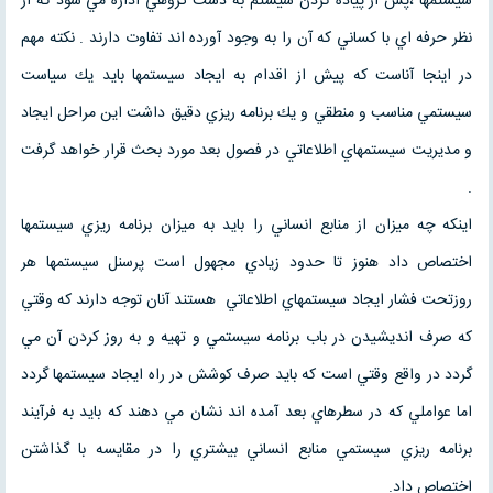
سيستمها ،پس از پياده كردن سيستم به دست گروهي اداره مي شود كه از
نظر حرفه اي با كساني كه آن را به وجود آورده اند تفاوت دارند . نكته مهم
در اينجا آناست كه پيش از اقدام به ايجاد سيستمها بايد يك سياست
سيستمي مناسب و منطقي و يك برنامه ريزي دقيق داشت اين مراحل ايجاد
و مديريت سيستمهاي اطلاعاتي در فصول بعد مورد بحث قرار خواهد گرفت
.
اينكه چه ميزان از منابع انساني را بايد به ميزان برنامه ريزي سيستمها
اختصاص داد هنوز تا حدود زيادي مجهول است پرسنل سيستمها هر
روزتحت فشار ايجاد سيستمهاي اطلاعاتي هستند آنان توجه دارند كه وقتي
كه صرف انديشيدن در باب برنامه سيستمي و تهيه و به روز كردن آن مي
گردد در واقع وقتي است كه بايد صرف كوشش در راه ايجاد سيستمها گردد
اما عواملي كه در سطرهاي بعد آمده اند نشان مي دهند كه بايد به فرآيند
برنامه ريزي سيستمي منابع انساني بيشتري را در مقايسه با گذاشتن
اختصاص داد.