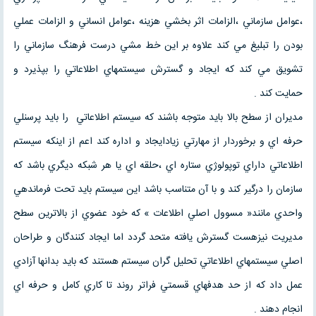
،عوامل سازماني ،الزامات اثر بخشي هزينه ،عوامل انساني و الزامات عملي
بودن را تبليغ مي كند علاوه بر اين خط مشي درست فرهنگ سازماني را
تشويق مي كند كه ايجاد و گسترش سيستمهاي اطلاعاتي را بپذيرد و
حمايت كند .
مديران از سطح بالا بايد متوجه باشند كه سيستم اطلاعاتي را بايد پرسنلي
حرفه اي و برخوردار از مهارتي زيادايجاد و اداره كند اعم از اينكه سيستم
اطلاعاتي داراي توپولوژي ستاره اي ،حلقه اي يا هر شبكه ديگري باشد كه
سازمان را درگير كند و با آن متناسب باشد اين سيستم بايد تحت فرماندهي
واحدي مانند« مسوول اصلي اطلاعات » كه خود عضوي از بالاترين سطح
مديريت نيزهست گسترش يافته متحد گردد اما ايجاد كنندگان و طراحان
اصلي سيستمهاي اطلاعاتي تحليل گران سيستم هستند كه بايد بدانها آزادي
عمل داد كه از حد هدفهاي قسمتي فراتر روند تا كاري كامل و حرفه اي
انجام دهند .