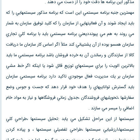
مذكور اين برنامه ها دقت خود را از دست مي دهند .
مهمترين جنبه برنامه سيستمي اين است كه برنامه مذكور سيستمهايي را كه
بايد ايجاد شوند و آن فعاليتهايي از سازمان را كه كليد توفيق سازمان به شمار
مي روند به هم مي پيوندديعني برنامه سيستمي بايد با برنامه كلي تجاري
سازمان همسو بوده از آن پشتيباني كند مثلاً اگر اساس كار سازمان ما دريافت
كالا از سازندگان و رساندن آن به خرده فروشان باشد برنامه سيستمي ما بايد
بالاترين الويت را براي سيستمهاي توزيع قائل شود يا اينكه اگر خط مشي
سازمان بر يك مديريت فعال موجودي تاكيد دارد برنامه سيستمي سازمان
بايد گسترش تواناييهاي را هدف خود قرار دهد كه جست و جوس وضع
سفارشها ،تحويليهاي فروشندگان ،جدول زماني فروشگاهها و نياز به مواد خام
اضافي را ميسر مي سازند .
سيستمها از اين مراحل تشكيل مي يابد :تحليل سيستمها ،طراحي كلي
سيستمها،ارزشيابي سيستمها ،طراحي تفضيلي سيستمها ، و پياده كردن