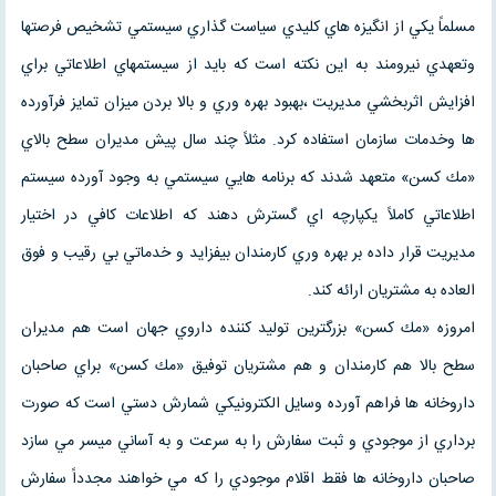
مسلماً يكي از انگيزه هاي كليدي سياست گذاري سيستمي تشخيص فرصتها
وتعهدي نيرومند به اين نكته است كه بايد از سيستمهاي اطلاعاتي براي
افزايش اثربخشي مديريت ،بهبود بهره وري و بالا بردن ميزان تمايز فرآورده
ها وخدمات سازمان استفاده كرد. مثلاً چند سال پيش مديران سطح بالاي
«مك كسن» متعهد شدند كه برنامه هايي سيستمي به وجود آورده سيستم
اطلاعاتي كاملاً يكپارچه اي گسترش دهند كه اطلاعات كافي در اختيار
مديريت قرار داده بر بهره وري كارمندان بيفزايد و خدماتي بي رقيب و فوق
العاده به مشتريان ارائه كند.
امروزه «مك كسن» بزرگترين توليد كننده داروي جهان است هم مديران
سطح بالا هم كارمندان و هم مشتريان توفيق «مك كسن» براي صاحبان
داروخانه ها فراهم آورده وسايل الكترونيكي شمارش دستي است كه صورت
برداري از موجودي و ثبت سفارش را به سرعت و به آساني ميسر مي سازد
صاحبان داروخانه ها فقط اقلام موجودي را كه مي خواهند مجدداً سفارش