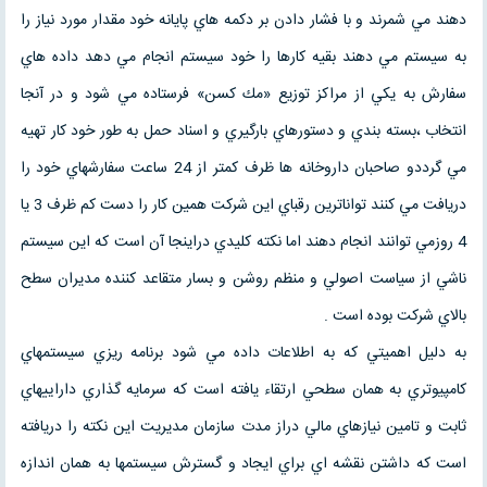
دهند مي شمرند و با فشار دادن بر دكمه هاي پايانه خود مقدار مورد نياز را
به سيستم مي دهند بقيه كارها را خود سيستم انجام مي دهد داده هاي
سفارش به يكي از مراكز توزيع «مك كسن» فرستاده مي شود و در آنجا
انتخاب ،بسته بندي و دستورهاي بارگيري و اسناد حمل به طور خود كار تهيه
مي گرددو صاحبان داروخانه ها ظرف كمتر از 24 ساعت سفارشهاي خود را
دريافت مي كنند تواناترين رقباي اين شركت همين كار را دست كم ظرف 3 يا
4 روزمي توانند انجام دهند اما نكته كليدي دراينجا آن است كه اين سيستم
ناشي از سياست اصولي و منظم روشن و بسار متقاعد كننده مديران سطح
بالاي شركت بوده است .
به دليل اهميتي كه به اطلاعات داده مي شود برنامه ريزي سيستمهاي
كامپيوتري به همان سطحي ارتقاء يافته است كه سرمايه گذاري داراييهاي
ثابت و تامين نيازهاي مالي دراز مدت سازمان مديريت اين نكته را دريافته
است كه داشتن نقشه اي براي ايجاد و گسترش سيستمها به همان اندازه