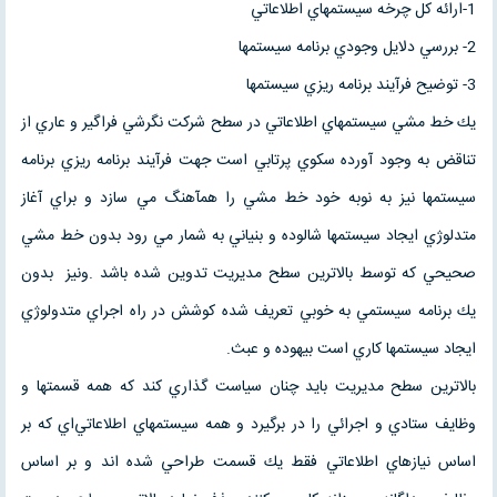
1-ارائه كل چرخه سيستمهاي اطلاعاتي
2- بررسي دلايل وجودي برنامه سيستمها
3- توضيح فرآيند برنامه ريزي سيستمها
يك خط مشي سيستمهاي اطلاعاتي در سطح شركت نگرشي فراگير و عاري از
تناقض به وجود آورده سكوي پرتابي است جهت فرآيند برنامه ريزي برنامه
سيستمها نيز به نوبه خود خط مشي را همآهنگ مي سازد و براي آغاز
متدلوژي ايجاد سيستمها شالوده و بنياني به شمار مي رود بدون خط مشي
صحيحي كه توسط بالاترين سطح مديريت تدوين شده باشد .ونيز بدون
يك برنامه سيستمي به خوبي تعريف شده كوشش در راه اجراي متدولوژي
ايجاد سيستمها كاري است بيهوده و عبث.
بالاترين سطح مديريت بايد چنان سياست گذاري كند كه همه قسمتها و
وظايف ستادي و اجرائي را در برگيرد و همه سيستمهاي اطلاعاتي‌اي كه بر
اساس نيازهاي اطلاعاتي فقط يك قسمت طراحي شده اند و بر اساس