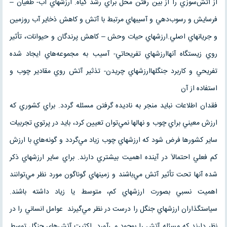
از آتش‌سوزي را از بين رفتن محل براي رشد گياه. ارزشهاي آب- طغيان –
فرسايش و رسوب‌دهي و آسيبهاي مرتبط با آتش و كاهش ذخاير آب روزمين
و جريانهاي اصلي.ارزشهاي حيات وحش – كاهش پرندگان و حيوانات، تأثير
روي زيستگاه آنهاارزشهاي تفريحاتي- آسيب به مجموعه‌هاي ايجاد شده
تفريحي و كاربرد جنگلهاارزشهاي چريدن- تذثير آتش روي مقادير چوب و
استفاده از آن
فقدان اطلاعات نبايد منجر به ناديده گرفتن مسئله گردد. براي كشوري كه
ارزش معيني براي چوب و نهالها نمي‌توان تعيين كرد، بايد در پرتوي تجربيات
ساير كشورها فرض شود كه ارزشهاي چوب زياد مي‌گردد و گونه‌هاي با ارزش
كم فعلي احتمالاَ در آينده اهميت بيشتري دارند. براي ساير ارزشهاي ذكر
شده آنها تحت تأثير آتش مي‌باشند و زمينهاي گوناگون مورد نظر مي‌توانند
اهميت نسبي بصورت ارزشهاي كم، متوسط يا زياد داشته باشند.
سياستگذاران ارزشهاي جنگل را درست در نظر مي‌گيرند عوامل انساني را در
نظر دارند كه مسئله آتش را بوجود مي‌آورد. اكثيت آتش‌هاي جنگل توسط