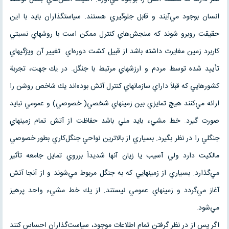
انسان بوجود مي‌آيند و قابل جلوگيري هستند. سياستگذاران بايد با اين
حقيقت روبرو شوند كه سنجش‌هاي كنترل ممكن است با روشهاي نسبتي
كاربرد زمين مغايرت داشته باشد از قبيل كشت دوره‌اي تغيير آن ويژگيهاي
تأييد شده توسط مردم و ارزشهاي مرتبط با جنگل. در يك جهت، تجربة
كشورهايي كه قبلاَ داراي سازمانهاي كنترل آتش بوده‌اند يك شاخص روشن را
ارائه مي‌كنند هيچ تمايزي بين زمينهاي شخصي( خصوصي) و عمومي نبايد
صورت گيرد. خط مشيء بايد ملي باشد حفاظت از آتش تمام زمينهاي
جنگلي را در نظر بگيرد. بسياري از بالاترين نواحي جنگل‌كاري بطور خصوصي
مالكيت دارد ولي آسيب يا زيان آنها شديداَ برروي تمايل جامعه تأثير
مي‌گذارد. بسياري از زمينهايي كه به جنگل مربوط مي‌شوند و از آنجا آتش
آغاز مي‌گردد و زمينهاي عمومي نيستند. از يك خط مشيء واحد پرهيز
مي‌شود.
اگر پس از در نظر گرفتن تمام اطلاعات موجود، سياست‌گذاران احساس كنند