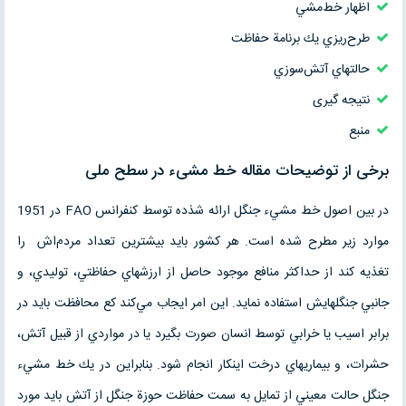
اظهار خط‌مشي
طرح‌ريزي يك برنامة حفاظت
حالتهاي آتش‌سوزي
نتیجه گیری
منبع
برخی از توضیحات مقاله خط مشیء در سطح ملی
در بين اصول خط مشيء جنگل ارائه شذده توسط كنفرانس FAO در 1951
موارد زير مطرح شده است. هر كشور بايد بيشترين تعداد مردم‌اش را
تغذيه كند از حداكثر منافع موجود حاصل از ارزشهاي حفاظتي، توليدي، و
جانبي جنگلهايش استفاده نمايد. اين امر ايجاب مي‌كند كع محافظت بايد در
برابر اسيب يا خرابي توسط انسان صورت بگيرد يا در مواردي از قبيل آتش،
حشرات، و بيماريهاي درخت اينكار انجام شود. بنابراين در يك خط مشيء
جنگل حالت معيني از تمايل به سمت حفاظت حوزة جنگل از آتش بايد مورد