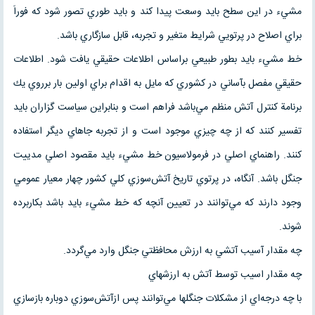
مشيء در اين سطح بايد وسعت پيدا كند و بايد طوري تصور شود كه فوراَ
براي اصلاح در پرتويي شرايط متغير و تجربه، قابل سازگاري باشد.
خط مشيء بايد بطور طبيعي براساس اطلاعات حقيقي يافت شود. اطلاعات
حقيقي مفصل بآساني در كشوري كه مايل به اقدام براي اولين بار برروي يك
برنامة كنترل آتش منظم مي‌باشد فراهم است و بنابراين سياست گزاران بايد
تفسير كنند كه از چه چيزي موجود است و از تجربه جاهاي ديگر استفاده
كنند. راهنماي اصلي در فرمولاسيون خط مشيء بايد مقصود اصلي مدييت
جنگل باشد. آنگاه، در پرتوي تاريخ آتش‌سوزي كلي كشور چهار معيار عمومي
وجود دارند كه مي‌توانند در تعيين آنچه كه خط مشيء بايد باشد بكاربرده
شوند.
چه مقدار آسيب آتشي به ارزش محافظتي جنگل وارد مي‌گردد.
چه مقدار اسيب توسط آتش به ارزشهاي
با چه درجه‌اي از مشكلات جنگلها مي‌توانند پس ازآتش‌سوزي دوباره بازسازي