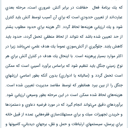
كه يك برنامة فعال حفاظت در برابر آتش ضروري است، مرحله بعدي
عبارت‌اند از تعيين حدودي است كه براي آن آسيب توسط آتش بايد كنترل
شود و يك ارزيابي هزينه‌ها لحاظ گردد. اگر هزينه‌ براي حدود مطلوب يشتر
از حد تعيين شده باشد كه نتواند از لحاظ منطقي تحمل گردد، حدود بايد
كاهش يابند. جلوگيري از آتش‌سوزي عموماَ يك هدف علمي نمي‌باشد زيرا در
اكثر موارد بسيار پرهزينه است. با اينحال يك هدف در كنترل آتش براي هر
نوع زميني جنگل بايد تنظيم شود كه براساس برآورد آسيبي است كه ممكن
است تحمل گردد و (ساليانه يا ادواري) بدون آنكه بطور اساسي ارزشهاي
جنگل را از بين ببرد همانطور كه توسط مقاصد مديريت تعيين شده است.
هزينه‌هاي لحاظ شده ممكن است در اين مرحله بطور وسيعي ارزيابي شود.
برآوردهاي دقيق مي‌تواند انجام گيرد كه در مورد فرضيه دعاوي و دستمزدها
و خريدن تجهيزات سبك و براي مستهلك‌‌‌‌سازي فقره‌هايي عمده از قبيل خانه
براي پرسنل، سيستمهاي ارتباطات و حمل و نقل، برجهاي ديدباني، كاميونها و