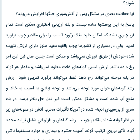
شوند؟
آيا حفاظت بعدي در مشكل پس از آتش‌سوزي جنگها افزايش مي‌يابد؟
پاسخ به اين پرسشها ساده نيست و يك ارزيابي اختياري ممكن است تمام
آن چيزي باشد كه امكان دارد مثلاَ برآورد آسيب را براي مقادير چوب برآورد
نمايد. ولي در بسياري از كشورها چوب بالقوه مفيد هنوز داراي ارزش تثبيت
شده خودش از طريق فروش نمي‌باشد و ممكن است چنين سال قبل اين امر
رخ داده باشد. ارزش نسبي گونه‌هاي غلات معلوم نمي‌باشد.و مقدار هر گونه
در يك مرحله مي‌تواند رخ دهد فقط مي‌تواند برآورد تقريبي شود. ارزش
رشد گونه‌هاي جوان مورد توجه مي‌باشد و توجه زيادي به آسيب به خاك و
منابع آب شده است و مشكل ممكن است غير قابل حل بنظر برسد. در يك
سري از بررسيهاي انجام شده در آمريكا تأثيرات مخرب آتش در مقوله‌هاي زير
در نظر گرفته شدند:مقادير چوب – رشد گياهان و بازاريابي شامل توليد مجدد
گياه، تأثير برروي تركيب گونه، آسيب حشره و بيماري و موارد مستقيماَ ناشي