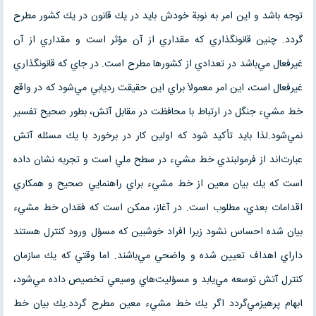
توجه باشد و اين امر به نوبة خودش بايد در يك قانون در يك كشور مطرح
گردد. چنين قانونگذاري كه مقداري از آن مؤثر است و مقداري از آن
غيرفعال مي‌باشد در تعدادي از كشورها مطرح است. در جاي كه قانونگذاري
غيرفعال است، اين امر معمولاَ براي اين حقيقت رديابي مي‌شود كه در واقع
خط مشيء جنگل در ارتباط با محافظت در مقابل آتش، بطور صحيح تفسير
نمي‌شود.لذا بايد تأكيد شود كه اولين كار در برخورد با يك مسئله آتش
عبارت‌اند از فرمولبندي خط مشيء در سطح ملي است و تجربه نشان داده
است كه يك بيان معين از خط مشيء براي راهنمايي صحيح و همكاري
اقدامات بعدي، مطلوب است. در آغاز، ممكن است كه فقدان خط مشيء
بيان شده احساس نشود زيرا افراد خوشبين كه مسؤل ورود كنترل هستند
داراي اهداف تعيين شده و واضحي مي‌باشند. اما وقتي كه يك سازمان
كنترل آتش توسعه مي‌يابد و مسؤليت‌هاي وسيعي تخصيص داده مي‌شود،
ابهام پرهيزمي‌گردد اگر يك خط مشي‌ء معين مطرح گردد.يك بيان خط