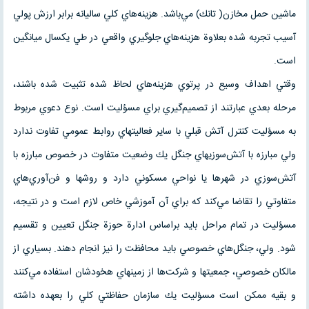
ماشين حمل مخازن( تانك) مي‌باشد. هزينه‌هاي كلي ساليانه برابر ارزش پولي
آسيب تجربه شده بعلاوة هزينه‌هاي جلوگيري واقعي در طي يكسال ميانگين
است.
وقتي اهداف وسيع در پرتوي هزينه‌هاي لحاظ شده تثبيت شده باشند،
مرحله بعدي عبارتند از تصميم‌گيري براي مسؤليت است. نوع دعوي مربوط
به مسؤليت كنترل آتش قبلي با ساير فعاليتهاي روابط عمومي تفاوت ندارد
ولي مبارزه با آتش‌سوزيهاي جنگل يك وضعيت متفاوت در خصوص مبارزه با
آتش‌سوزي در شهر‌ها يا نواحي مسكوني دارد و روشها و فن‌آوري‌هاي
متفاوتي را تقاضا مي‌كند كه براي آن آموزشي خاص لازم است و در نتيجه،
مسؤليت در تمام مراحل بايد براساس ادارة حوزة جنگل تعيين و تقسيم
شود. ولي، جنگل‌هاي خصوصي بايد محافظت را نيز انجام دهند. بسياري از
مالكان خصوصي، جمعيتها و شركت‌ها از زمينهاي هخودشان استفاده مي‌كنند
و بقيه ممكن است مسؤليت يك سازمان حفاظتي كلي را بعهده داشته