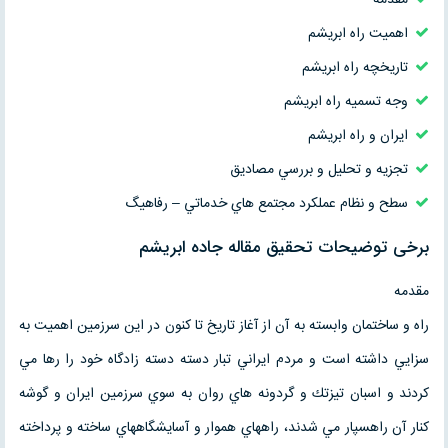
اهميت راه ابريشم
تاريخچه راه ابريشم
وجه تسميه راه ابريشم
ايران و راه ابريشم
تجزيه و تحليل و بررسي مصاديق
سطح و نظام عملكرد مجتمع هاي خدماتي – رفاهيگ
برخی توضیحات تحقیق مقاله جاده ابریشم
مقدمه
راه و ساختمان وابسته به آن از آغاز تاريخ تا كنون در اين سرزمين اهميت به
سزايي داشته است و مردم ايراني تبار دسته دسته زادگاه خود را رها مي
كردند و اسبان تيزتك و گردونه هاي روان به سوي سرزمين ايران و گوشه
كنار آن راهسپار مي شدند، راههاي هموار و آسايشگاههاي ساخته و پرداخته