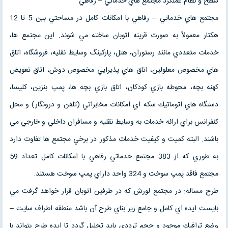
سطح و نظام عملكرد مجتمع هاي خدماتي – رفاهي
مجتمع هاي خدماتي – رفاهي با امكانات كامل در مساحتي بين 5 تا 12
هكتار معمولاً به صورت قرينه اتوبان ساخته مي شوند. اين مجتمع ها،
خدمات متعددي مانند رستوران، هتل، پاركينگ وسايط نقليه، فروشگاه، اتاق
هاي مخصوص معلولين، اتاق هاي پذيرايي مخصوص دوش، اتاق تعويض
كهنه بچه، محوطه بازي كودكان، اتاق بازي بچه ها، پمپ بنزين، كليسا،
دستگاه هاي اتوماتيك سكه اي امكانات مخابراتي (تلفن و درونگار) و محل
كنفرانس براي ارائه خدمات به وسايط نقليه و مسافران داخلي و خارجي مي
باشند. البته كميت و كيفيت خدمات مذكور در برخي مجتمع ها تفاوت دارد
به طوري كه از 383 مجتمع خدماتي رفاهي با امكانات كامل تعداد 59
مجتمع فاقد پمپ سوخت و 324 واحد داراي پمپ سوخت هستند.
طرح مساله: در مجتمع لورش كه در طرفين اتوبان قرار خواهد گرفت مي
بايست ايده اي كامل و جامع زير بناي طرح آن باشد منطقه اطراف سايت –
وضع ترافيك موجود و حجم ترددي بايد تحليل گردد تا ايده طرح بتواند با