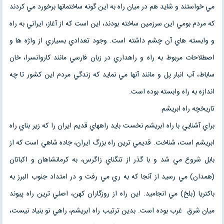
مي خواستند و شايد هم در ميان راه به اين گونه ساختمانها برخورد مي كردند
كه مردم بومي اين سرزمين ساخته بودند، اين است كه از آغاز، ايراني به راه
و وابسته هاي آن چشم داشته است. وجود تعدادي بسياري از واژه ها و
اصطلاحات مربوط به راه و راهداري در زبان فارسي مانند كاروانسرا، خان
ساباط، آب انبار پل و مانند آنها مي نمايد كه زندگي مردم اين كشور تا چه
اندازه به راه وابسته بوده است.
تاريخچه راه ابريشم
براي آشنايي با راه ابريشم نخست بايد راههاي قديم ايران را كه زير بناي راه
ابريشم است، شناخت. قديمي ترين راه بزرگ ايران، جاده شاهي است كه از
بابل شروع مي شد و با گذر از تنگناي زاگرس، به كرمانشاهان و اكباتان
(همدان) مي رسيد از آنجا كه به ري مي رفت و در امتداد جنوب البرز به
باكتريا (بلخ) مي انجاميد. اين راه از روزگاران كهن، اصلي ترين راه پيوند
ميان شرق غرب بوده است. بدين ترتيب راه ابريشم، راهي نو بنياد نيست،