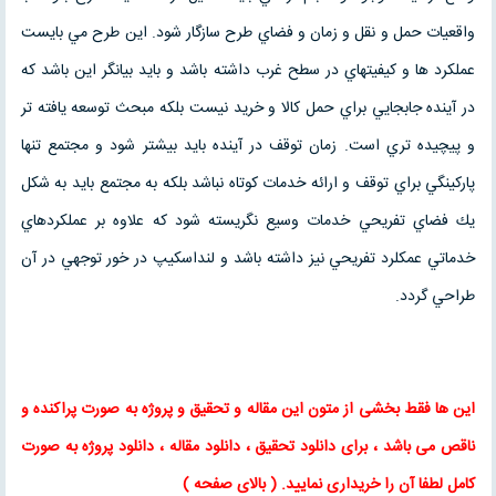
واقعيات حمل و نقل و زمان و فضاي طرح سازگار شود. اين طرح مي بايست
عملكرد ها و كيفيتهاي در سطح غرب داشته باشد و بايد بيانگر اين باشد كه
در آينده جابجايي براي حمل كالا و خريد نيست بلكه مبحث توسعه يافته تر
و پيچيده تري است. زمان توقف در آينده بايد بيشتر شود و مجتمع تنها
پاركينگي براي توقف و ارائه خدمات كوتاه نباشد بلكه به مجتمع بايد به شكل
يك فضاي تفريحي خدمات وسيع نگريسته شود كه علاوه بر عملكردهاي
خدماتي عمكلرد تفريحي نيز داشته باشد و لنداسكيپ در خور توجهي در آن
طراحي گردد.
این ها فقط بخشی از متون این
مقاله
و
تحقیق
و پروژه به صورت پراکنده و
ناقص می باشد ، برای
دانلود تحقیق
،
دانلود مقاله
، دانلود پروژه به صورت
کامل لطفا آن را خریداری نمایید
. ( بالای صفحه )