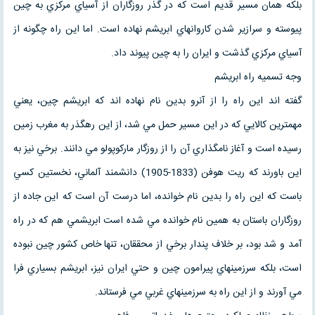
بلكه همان مسير قديم است كه در گذر روزگاران از آسياي مركزي به چين
پيوسته و سرازير شدن كاروانهاي ابريشم نهاده است. اما اين راه چگونه از
آسياي مركزي گذشت و ايران را به چين پيوند داد.
وجه تسميه راه ابريشم
گفته اند اين راه را از آنرو بدين نام نهاده اند كه ابريشم چين، يعني
مهمترين كالايي كه در اين مسير حمل مي شد، از اين رهگذر به مغرب زمين
رسيده است و آغاز نامگذاري آن را از روزگار ماركوپولو مي دانند. برخي نيز به
اين باورند كه ريت هوفن (1833-1905) دانشمند آلماني، نخستين كسي
باست كه اين راه را بدين نام خوانده، اما درست آن است كه اين جاده از
روزگاران باستان به همين نام خوانده مي شده است ابريشمي هم كه در راه
آمد و شد بود، بر خلاف پندار برخي از محققان، تنها خاص كشور چين نبوده
است، بلكه سرزمينهاي پيرامون چين و حتي ايران نيز، ابريشم بسياري فرا
مي آورند و از اين راه به سرزمينهاي غربي مي فرستاند.