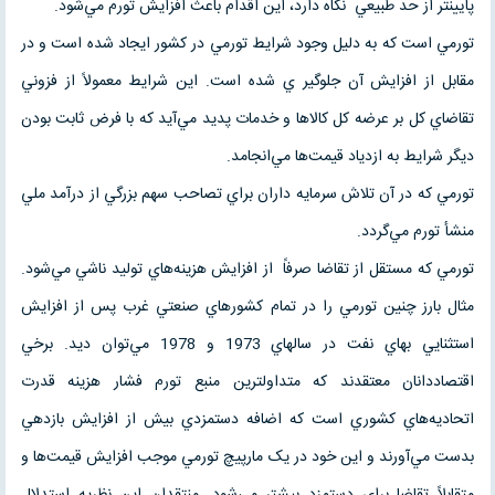
پايينتر از حد طبيعي نگاه دارد، اين اقدام باعث افزايش تورم مي‌شود.
تورمي است که به دليل وجود شرايط تورمي در کشور ايجاد شده است و در
مقابل از افزايش آن جلوگير ي شده است. اين شرايط معمولاً از فزوني
تقاضاي کل بر عرضه کل کالاها و خدمات پديد مي‌آيد که با فرض ثابت بودن
ديگر شرايط به ازدياد قيمت‌ها مي‌انجامد.
تورمي که در آن تلاش سرمايه داران براي تصاحب سهم بزرگي از درآمد ملي
منشأ تورم مي‌گردد.
تورمي که مستقل از تقاضا صرفاً از افزايش هزينه‌هاي توليد ناشي مي‌شود.
مثال بارز چنين تورمي را در تمام کشورهاي صنعتي غرب پس از افزايش
استثنايي بهاي نفت در سالهاي 1973 و 1978 مي‌توان ديد. برخي
اقتصاددانان معتقدند که متداولترين منبع تورم فشار هزينه قدرت
اتحاديه‌هاي کشوري است که اضافه دستمزدي بيش از افزايش بازدهي
بدست مي‌آورند و اين خود در يک مارپيچ تورمي موجب افزايش قيمت‌ها و
متقابلاً تقاضا براي دستمزد بيشتر مي‌شود. منتقدان اين نظريه استدلال