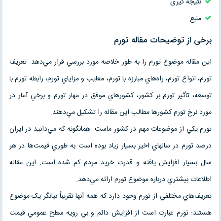
نتیجه گیری
منبع
برخی از توضیحات مقاله تورم
اين مقاله موضوع تورم را به طور خلاصه مورد بررسي قرار مي‌دهد. تعريف
تورم، انواع تورم، راه‌هاي مبارزه با تورم، معايب و مزاياي تورم، رابطه تورم با
توسعه، تأثير تورم بر كشور، كشورهاي موفق در مهار تورم و برخي آمار در
مورد نرخ تورم كشورها مطالب اين مقاله را تشكيل مي‌دهند.
تورم يكي از موضوعات مهم در كشور ماست. همانگونه كه مي‌دانيد در ايران
درصد تورم در سالهاي اخير بسيار زياد بوده است به طوري قيمت‌ها در هر
سال بسيار افزايش يافته و قدرت خريد مردم كم شده است. اين مقاله
اطلاعات بيشتري درباره موضوع تورم ارائه مي‌دهد.
تعريف‌هاي مختلفي از تورم وجود دارد که همه آنها تقريباً بيانگر يک موضوع
هستند: تورم عبارت است از افزايش دائم و بي رويه سطح عمومي قيمت