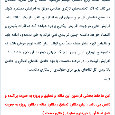
مي‌کنند که اگر اتحاديه‌هاي کارگري هنگامي موفق به افزايش دستمزد شوند
که سطح تقاضاي کل براي جبران آن به اندازه ي کافي افزايش نيافته باشد
گرايش هايي در جهت افزايش بيکاري بوجود خواهد آمد که اثرات رکودي بر
اقتصاد خواهد داشت. چنين فرايندي نمي تواند به طور نامحدود ادامه يابد
و بنابراين تورم فشار هزينه يقيناً نمي تواند بيان کننده تورم مزمني باشد كه
کشور‌هاي اروپاي غربي پس از جنگ جهاني دوم به آن دچار شدند. لذا
افزايش قيمت را، در مرحله نخست، يا بايد حاصل تقاضاي اضافي يا حاصل
بالا بردن کل تقاضاي پولي براي جلوگيري از بيکاري دانست.
و…..
این ها فقط بخشی از متون این
مقاله
و
تحقیق
و پروژه به صورت پراکنده و
ناقص می باشد ، برای
دانلود تحقیق
،
دانلود مقاله
، دانلود پروژه به صورت
کامل لطفا آن را خریداری نمایید
. (
بالای صفحه
)