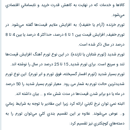
کالاها و خدمات که در نهايت به کاهش قدرت خريد و نابساماني اقتصادي
مي‌شود.
تورم خزنده (آرام يا خفيف): به افزايش ملايم قيمت‌ها گفته مي‌شود. در
تورم خفيف, افزايش قيمت بين 1 تا 6 درصد، حداكثر 4 درصد يا بين 4 تا 8
درصد در سال ذكر شده است.
تورم شديد (تورم شتابان يا تازنده): در اين نوع تورم آهنگ افزايش قيمت‌ها
تند و سريع است. براى تورم شديد, 15 تا 25 درصد در سال را نوشته اند.
تورم بسيار شديد (تورم افسار گسيخته، فوق تورم و ابر تورم): اين نوع تورم
شديدترين حالت تورم به شمار مى رود. معيار تورم بسيار شديد را 50 درصد
در ماه يا دو برابر شدن قيمت‌ها در مدت شش ماه و … بيان داشته اند.
البته نمي توان نرخ ثابتي ارائه کرد زيرا اين مقادير با توجه به شرايط زماني
و… عوض مي‌شوند. علاوه بر اين تقسيم بندي کلي مي‌توان تورم را به
دسته‌هاي کوچکتري نيز تقسيم کرد: