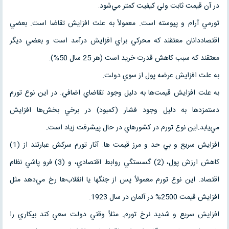
در آن قيمت ثابت ولي کيفيت کمتر مي‌شود.
تورمي آرام و پيوسته است. معمولاً به علت افزايش تقاضا است. بعضي
اقتصاددانان معتقند که محرکي براي افزايش درآمد است و بعضي ديگر
معتقند که سبب کاهش قدرت خريد است (هر 25 سال 50%).
به علت افزايش عرضه پول از سوي دولت.
به علت افزايش قيمت‌ها به دليل وجود تقاضاي اضافي. در اين نوع تورم
دستمزدها به دليل وجود فشار (کمبود) در برخي بخش‌ها افزايش
مي‌يابد.اين نوع تورم در کشور‌هاي در حال پيشرفت زياد است.
افزايش سريع و بي حد و مرز قيمت ها. آثار تورم سركش عبارتند از (1)
کاهش ارزش پول، (2) گسستگي روابط اقتصادي، و (3) فرو پاشي نظام
اقتصاد. اين نوع تورم معمولاً پس از جنگها يا انقلاب‌ها رخ مي‌دهد مثل
افزايش قيمت 2500% در آلمان در سال 1923.
افزايش سريع و شديد نرخ تورم. مثلاً وقتي دولت سعي کند بيکاري را