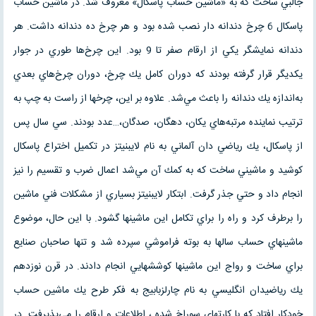
جالبي ساخت كه به «ماشين حساب پاسكال» معروف شد. در ماشين حساب
پاسكال 6 چرخ دندانه دار نصب شده بود و هر چرخ ده دندانه داشت. هر
دندانه نمايشگر يكي از ارقام صفر تا 9 بود. اين چرخ‌ها طوري در جوار
يكديگر قرار گرفته بودند كه دوران كامل يك چرخ، دوران چرخ‌هاي بعدي
به‌اندازه يك دندانه را باعث مي‌شد. علاوه بر اين، چرخها از راست به چپ به
ترتيب نماينده مرتبه‌هاي يكان، دهگان، صدگان،…عدد بودند. سي سال پس
از پاسكال، يك رياضي دان آلماني به نام لايبنيتز در تكميل اختراع پاسكال
كوشيد و ماشيني ساخت كه به كمك آن مي‌شد اعمال ضرب و تقسيم را نيز
انجام داد و حتي جذر گرفت. ابتكار لايبنيتز بسياري از مشكلات فني ماشين
را برطرف كرد و راه را براي تكامل اين ماشينها گشود. با اين حال، موضوع
ماشينهاي حساب سالها به بوته فراموشي سپرده شد و تنها صاحبان صنايع
براي ساخت و رواج اين ماشينها كوششهايي انجام دادند. در قرن نوزدهم
يك رياضيدان انگليسي به نام چارلزبابيج به فكر طرح يك ماشين حساب
خودكار افتاد كه با كارتهاي سوراخ شده ، اطلاعات و ارقام را مي‌پذيرفت. در