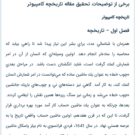
برخی از توضیحات تحقیق مقاله تاریخچه کامپیوتر
تاريخچه كامپيوتر
فصل اول – تاریخچه
همزمان با شناسائي عدد، براي بشر اين نياز پيدا شد تا راهي بيابد كه
محاسبه را ساده‌تر انجام دهد. اولين وسيله‌اي كه انسان از آن در امر
شمارش كمك گرفت است، شايد انگشتان دست باشد. در مراحل بعدي
«چوب خط» به عنوان يك ماشين ساده كه مي‌توانست در امر شمارش انسان
كمك كند، به كار آمد. گاهي نيز دسته‌هاي ني و چوب‌هاي باريك جانشين
«چوب خط» مي‌شد و زماني نيز سنگ ريزه‌ها همين نقش را ايفامي كردند.
بعدها، چرتكه به عنوان يك ماشين حساب كار آمد مورد بهره برداري قرار
گرفت، تا اين كه در قرن هفدهم، اولين ماشين حساب واقعي تاريخ پا به
عرصه هستي نهاد. در سال 1641، فردي فرانسوي به نام بيلز پاسكال ماشين