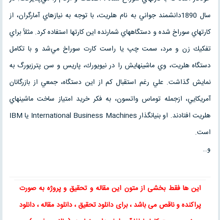
سال 1890دانشمند جواني به نام هلريت، با توجه به نيازهاي آمارگران، از
كارتهاي سوراخ شده و دستگاههاي شمارنده اين كارتها استفاده كرد. مثلاً براي
تفكيك زن و مرد، سمت چپ يا راست كارت سوراخ مي‌شد و با تكامل
دستگاه هلريت، وي ماشينهايش را در نيويورك، پاريس و سن پترزبورگ به
نمايش گذاشت. علي رغم استقبال كم از اين دستگاه، جمعي از بازرگانان
آمريكايي، ازجمله توماس واتسون، به فكر خريد امتياز ساخت ماشينهاي
هلريت افتادند. او بنيانگذار International Business Machines يا IBM
است.
و…
این ها فقط بخشی از متون این
مقاله
و
تحقیق
و پروژه به صورت
پراکنده و ناقص می باشد ، برای
دانلود تحقیق
،
دانلود مقاله
، دانلود