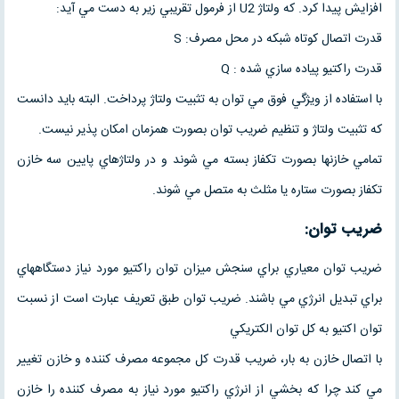
افزايش پيدا كرد. كه ولتاژ U2 از فرمول تقريبي زير به دست مي آيد:
قدرت اتصال كوتاه شبكه در محل مصرف: S
قدرت راكتيو پياده سازي شده : Q
با استفاده از ويژگي فوق مي توان به تثبيت ولتاژ پرداخت. البته بايد دانست
كه تثبيت ولتاژ و تنظيم ضريب توان بصورت همزمان امكان پذير نيست.
تمامي خازنها بصورت تكفاز بسته مي شوند و در ولتاژهاي پايين سه خازن
تكفاز بصورت ستاره يا مثلث به متصل مي شوند.
ضريب توان
:
ضريب توان معياري براي سنجش ميزان توان راكتيو مورد نياز دستگاههاي
براي تبديل انرژي مي باشند. ضريب توان طبق تعريف عبارت است از نسبت
توان اكتيو به كل توان الكتريكي
با اتصال خازن به بار، ضريب قدرت كل مجموعه مصرف كننده و خازن تغيير
مي كند چرا كه بخشي از انرژي راكتيو مورد نياز به مصرف كننده را خازن