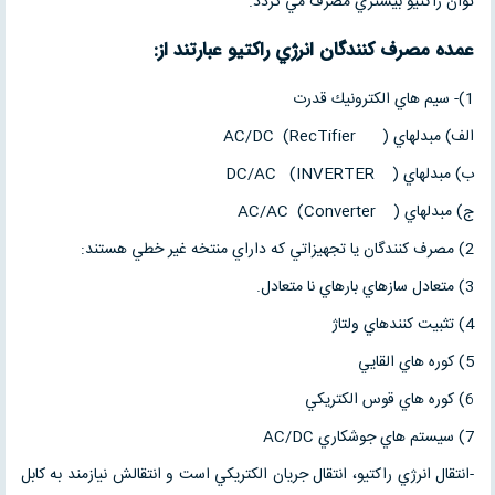
توان راكتيو بيشتري مصرف مي گردد.
عمده مصرف كنندگان انرژي راكتيو عبارتند از:
1)- سيم هاي الكترونيك قدرت
الف) مبدلهاي AC/DC (RecTifier )
ب) مبدلهاي DC/AC (INVERTER )
ج) مبدلهاي AC/AC (Converter )
2) مصرف كنندگان يا تجهيزاتي كه داراي منتخه غير خطي هستند:
3) متعادل سازهاي بارهاي نا متعادل.
4) تثبيت كنندهاي ولتاژ
5) كوره هاي القايي
6) كوره هاي قوس الكتريكي
7) سيستم هاي جوشكاري AC/DC
-انتقال انرژي راكتيو، انتقال جريان الكتريكي است و انتقالش نيازمند به كابل