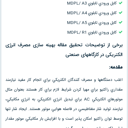
كابل ورودي تابلوي MDPL/ A3
كابل ورودي تابلوي MDPL/ A4
كابل ورودي تابلوي MDPL/ A5
كابل ورودي تابلوي MDPL/ R1
برخی از توضیحات تحقیق مقاله بهینه سازی مصرف انرژی
الکتریکی در کارگاههای صنعتی
مقدمه
:
اغلب دستگاهها و مصرف كنندگان الكتريكي براي انجام كار مفيد نيازمند
مقداري راكتيو براي مهيا كردن شرايط لازم براي كار هستند بعنوان مثال
موتورهاي الكتريكي AC براي تبديل انرژي الكتريكي به انرژي مكانيكي،
نيازمند توليد شار مغناطيسي در فاصله هوايي موتور هستند. ايجاد شار تنها
توسط توان راكتيو امكان پذير است و با افزايش بار مكانيكي موتور مقدار