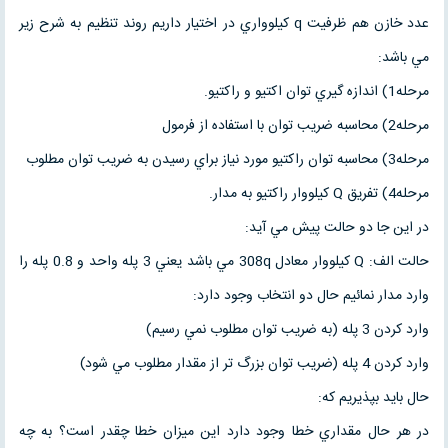
عدد خازن هم ظرفيت q كيلوواري در اختيار داريم روند تنظيم به شرح زير
مي باشد:
مرحله1) اندازه گيري توان اكتيو و راكتيو.
مرحله2) محاسبه ضريب توان با استفاده از فرمول
مرحله3) محاسبه توان راكتيو مورد نياز براي رسيدن به ضريب توان مطلوب
مرحله4) تفريق Q كيلووار راكتيو به مدار.
در اين جا دو حالت پيش مي آيد:
حالت الف: Q كيلووار معادل 308q مي باشد يعني 3 پله واحد و 0.8 پله را
وارد مدار نمائيم حال دو انتخاب وجود دارد:
وارد كردن 3 پله (به ضريب توان مطلوب نمي رسيم)
وارد كردن 4 پله (ضريب توان بزرگ تر از مقدار مطلوب مي شود)
حال بايد بپذيريم كه:
در هر حال مقداري خطا وجود دارد اين ميزان خطا چقدر است؟ به چه