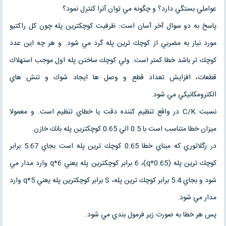
عواملي بستگي دارد؟ و چگونه مي توان آنرا كنترل نمود؟
پاسخ به دو سوال آخر آسان است: ظرفيت كوچكترين پله چون كل راكتيو
مورد نياز به مضربي از كوچك ترين پله گرد مي شود. و هر چه اين عدد
كوچك تر باشد خطا كمتر است. ولي كوچك ساختن پله اول موجب استهلاك
قطعات، افزايش تعداد قطع و وصل ها ايجاد شوك و تنش هاي
الكترومكانيكي مي شود.
نسبت C/K در واقع تنظيم كننده دقت يا خطاي تنظيم است. و معمولا
ميزان خطا متناسب است با 0.5 الي 0.65 كوچكترين پله بانك خازن.
در رگلاتوري كه مبناي خطا 0.65 كوچك ترين پله است بجاي 5.67 برابر
كوچك ترين پله (0.65*q)، 6 برابر كوچكترين پله يعني 6*q وارد مدار مي
شود و بجاي 5.4 برابر كوچك ترين پله، S برابر كوچكترين پله يعني 5*q وارد
مدار مي شود.
پس هر خطا به صورت زير فرمول بندي مي شود.