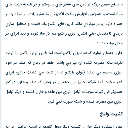
با سطح مقطع بزرگ تر دكل هاي فشار قوي مقاومتر، و در نتيجه هزينه هاي
مازاداست، و همچنين افزايش تلفات الكتريكي وكاهش راندمان شبكه را نيز
همراه دارد. و در مواردي مانند كاربردهاي الكترونيك قدرت و متعادل سازي
بارهاي نا متعادل حتي انتقال انرژي راكتيو هم كار ساز نبوده و بايد انرژي در
محل توليد نشود.
خازن بعنوان توليد كننده انرژي راكتيواست اما خازن توان راكتيو را توليد
نكرده بلكه مصرف كننده آن نيز مي باشد. فقط در زمان كه ملف در خود
انرژي ذخيره مي نمايد (توان راكتيو كه از شبكه مي كشد)، خازن، انرژي
ذخيره خود را به شبكه تحويل مي دهد. و در زماني كه علف و خازن در كنار
همديگر قرار گيرند موجبات تبادل انرژي بين علف و خازن گشته و ديگر تبادل
انرژي بين مصرف كننده و شبكه صورت نمي گيرد.
تثبيت ولتاژ
:
مورد استفاده ديگر خازن، تثبيت ولتاژ محل تغذيه باراست افزايش بار به