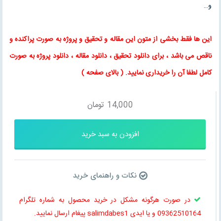
و…
این ها فقط بخشی از متون این
مقاله
و
تحقیق
و پروژه به صورت پراکنده و
ناقص می باشد ، برای
دانلود تحقیق
،
دانلود مقاله
، دانلود پروژه به صورت
کامل لطفا آن را خریداری نمایید
. (
بالای صفحه
)
14,000
تومان
افزودن به سبد خرید
نکات و راهنمای خرید
در صورت هرگونه مشکل در خرید محصول به شماره تلگرام
09362510164 و یا ایدی salimdabes1 پیغام ارسال نمایید.