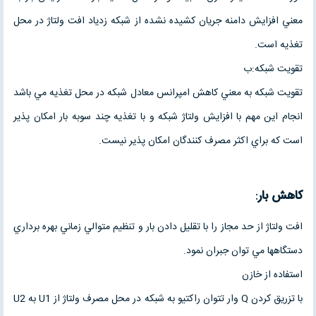
معني افزايش دامنه جريان كشيده نشده از شبکه زدياد افت ولتاژ در محل
تغذيه است.
تقويت شبكه:ب
تقويت شبكه به معني كاهش امپرانس معادل شبكه در محل تغذيه مي باشد
انجام اين مهم با افزايش ولتاژ شبكه و با تغذيه چند سوبه بار امكان پذير
است كه براي اكثر مصرف كنندگان امكان پذير نيست.
كاهش بار
:
افت ولتاژ از حد مجاز را با تقليل دادن بار و تنظيم متوالي زماني بهره برداري
دستگاهها مي توان جبران نمود.
استفاده از خازن
با تزريق كردن Q وار تتوان راكتيو به شبكه در محل مصرف ولتاژ از U1 به U2