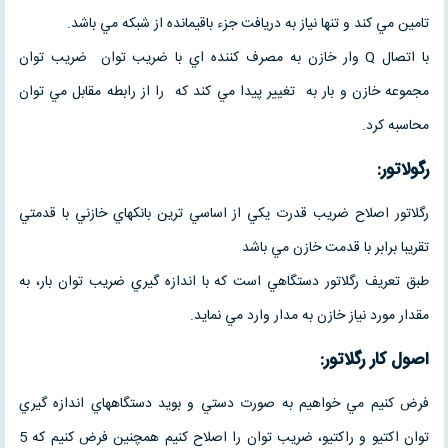
تامين مي كند و تنها نياز به دريافت جزء باقيمانده از شبكه مي باشد.
با اتصال Q وار خازن به مصرف كننده اي با ضريب توان ضريب توان
مجموعه خازن و بار به تغيير پيدا مي كند كه را از رابطه مقابل مي توان
محاسبه كرد.
رگولاتور
:
رگلاتور اصلاح ضريب قدرت يكي از اساسي ترين بانكهاي خازني با قدمتي
تقريبا برابر با قدمت خازن مي باشد
طبق تعريف رگلاتور دستگاهي است كه با اندازه گيري ضريب توان بار، به
مقدار مورد نياز خازن به مدار وارد مي نمايد.
اصول كار رگلاتور
:
فرض كنيم مي خواهيم به صورت دستي و بويد دستگاههاي اندازه گيري
توان اكتيو و راكتيو، ضريب توان را اصلاح كنيم همچنين فرض كنيم كه 5