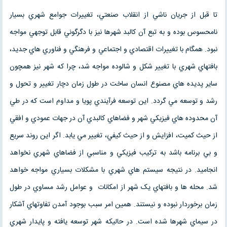
تا قبل از جريان ناشي از انقلاب صنعتي، تغييرات جوامع شهري بسيار
نامحسوس بوده و به تبع آن کالبد شهرها نيز با دگرگوني قابل توجهي مواجه
نبود. همگام با تغييرات اقتصادي و اجتماعي و فرهنگي و فناوري هاي جديد،
بافتهاي شهري با تغيير شکل و شالوده مواجه شد، چرا که شهر نيز همچون
ساير پديده هاي مصنوع انسان ساخت در طول زمان دچار تغيير و تحول و
رشد و توسعه مي گردد. اين توسعه فرآيندي پويا و مداوم است که در طي
آن محدوده هاي فيزيکي شهر و فضاهاي کالبدي آن در جهات عمودي و افقي
از حيث کميت، افزايش و از حيث کيفي، تغيير مي يابد. اگر اين روند سريع
و بي برنامه باشد به ترکيب فيزيکي و مناسبي از فضاهاي شهري نخواهد
انجاميد. در نتيجه سيستم هاي شهري با مشکلات بسياري مواجه خواهد
شد. محله ها و بافتهاي يک شهر از امکانات و عوامل رشد مساوي در طول
زمان برخوردار نبوده و نيستند. همين امر سبب بوجود آمدن تفاوتهاي آشکار
در سيماي شهرها شده است. در حاليکه شهر توسعه يافته و پايدار شهري