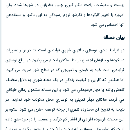
زيست و معيشت، باعث شکل گيري چنين بافتهايي در شهرها شده، ولي
امروزه با تغيير کارکردها و نگرشها لزوم رسيدگي به اين بافتها و ساماندهي
آنها احساس مي شود.
بيان مساله
در شرايط عادي، نوسازي بافتهاي شهري فرآيندي است که در برابر تغييرات
عملکردها و نيازهاي اجتماع توسط ساکنان انجام مي پذيرد. در واقع نوسازي
فرآيندي است خود به خودي و تدريجي که در سطح شهر صورت مي گيرد،
اما هنگامي که کارايي و کيفيت زندگي در يک محله شهري به دلايل مختلف
کاهش يافته يا دچار فرسودگي مي شود و اين مساله مشمول زماني طولاني
مي گردد، ساکنان ديگر تمايلي به نوسازي محل سکونت خود ندارند. در
نتيجه به تدريج آن محدوده شهري از چرخه توسعه خارج مي شود. علاوه بر
اين محلات فرسوده افرادي از اقشار کم درآمد و ضعيف را در خود جاي داده
است که توان مالي نوسازي ابنيه خود را ( حتي با وجود انگيزه و تمايل )