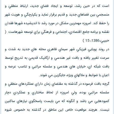
است که در حين رشد، توسعه و ايجاد فضاي جديد، ارتباط منطقي و
منسجمي بين فضاهاي جديد و قديم برقرار نمايد و يکپارچگي و هويت شهر
را حفظ کند. امروزه مهمترين مشکل در مورد رشد نا انديشيده شهرها فقدان
نقشه و برنامه جامع اقتصادي، اجتماعي و فرهنگي براي توسعه شهرهاست. (
حبيبي،1386، 15 )
در روند پويايي فيزيکي شهر سيماي ظاهري محله هاي جديد به شدت و
سرعت تغيير يافته و بافت غير هندسي و ارگانيک قديمي به تدريج توسط
بافت شبکه اي، خيابان هاي هندسي و سلسله مراتبي و تناسب عرصه و
اعيان با ضوابط و ملاکهاي ويژه، جايگزين مي شوند.
گرچه بافت فرسوده در گذشته به مقتضاي زمان داراي عملکردهاي منطقي و
سلسله مراتبي بوده، ولي امروزه از لحاظ ساختاري و عملکردي دچار
کمبودهايي مي باشد و آنگونه که مي بايست پاسخگوي نيازهاي ساکنين
نيست. هرچند موقعيت خاص اين مناطق در گذشته به خصوص شيوه