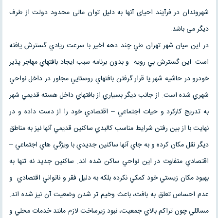
شهروندان در فرآیند احیای آنها به دلیل توان مالی محدود دولت از طرف
دیگر می باشد.
در این میان شهر تهران طي چند دهه اخير با سرعت زيادي گسترش يافته
است. اين گسترش بي رويه و بدون برنامه سبب ايجاد بافتهاي مهاجر پذير
خودرو در حاشيه شهر يا قرار گرفتن بافتهاي روستايي مجاور در داخل نواحي
شهري شده است. از جانب ديگر بسياري از بافتهاي داخل هسته قديمي شهر
به تدريج کارکرد و حيات اجتماعي – اقتصادي خود را از دست داده و در
نهايت با از بين رفتن شرايط مناسب کالبدي ساکنين قديمي آنها نيز به مناطق
ديگر نقل مکان کرده و به جاي آنها ساکنين جديدي با ويژگي هاي اجتماعي –
اقتصادي متفاوت در اين نواحي ساکن شده اند. ساکنين جديد نه تنها به
بهبود مکان زيستي خود کمکي نکرده بلکه به دليل فقر و ناتواني اقتصادي و
عدم احساس تعلق به بافت، باعث وخيم تر شدن وضعيت آن نيز شده اند.
مسائلي چون تراکم بالاي جمعيت، نبود زيرساخت لازم مانند خدمات محلي و