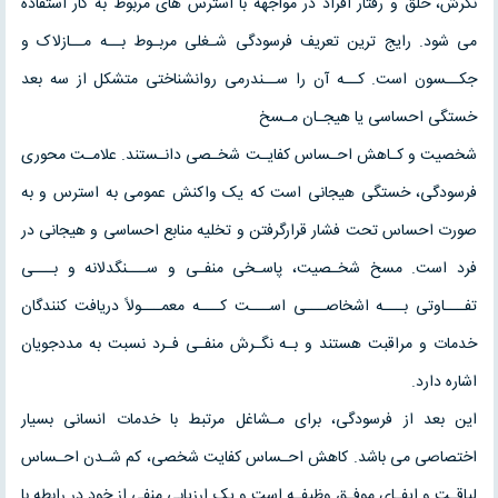
نگرش، خلق و رفتار افراد در مواجهه با استرس های مربوط به کار استفاده
می شود. رایج ترین تعریف فرسودگی شـغلی مربـوط بــه مــازلاک و
جکــسون است. کــه آن را ســندرمی روانشناختی متشکل از سه بعد
خستگی احساسی یا هیجـان مـسخ
شخصیت و کـاهش احـساس کفایـت شخـصی دانـستند. علامـت محوری
فرسودگی، خستگی هیجانی است که یک واکنش عمومی به استرس و به
صورت احساس تحت فشار قرارگرفتن و تخلیه منابع احساسی و هیجانی در
فرد است. مسخ شخـصیت، پاسـخی منفـی و ســـنگدلانه و بـــی
تفـــاوتی بـــه اشخاصـــی اســـت کـــه معمـــولاً دریافت کنندگان
خدمات و مراقبت هستند و بـه نگـرش منفـی فـرد نسبت به مددجویان
اشاره دارد.
این بعد از فرسودگی، برای مـشاغل مرتبط با خدمات انسانی بسیار
اختصاصی می باشد. کاهش احـساس کفایت شخصی، کم شـدن احـساس
لیاقـت و ایفـای موفـق وظیفـه است و یک ارزیابی منفی از خود در رابطه با