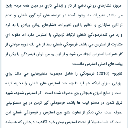
امروزه فشارهاي رواني ناشي از كار و زندگي كاري در ميان همه مردم رايج
مي باشد. تغييرات به وجود آمده در عرصه¬هاي گوناگون شغلي و عدم
توانايي سازگاري و انطاق با اين تغييرات، فشارهاي رواني زيادي را به فرد
وارد مي كندفرسودگي شغلي ارتباط نزديكي با استرس دارد اما مقوله اي
متفاوت از استرس مي باشد. فرسودگي شغلي بعد از طي يك دوره طولاني از
كار همراه با استرس ايجاد مي شود و از اين رو مي توان فرسودگي را يكي از
پيامدهاي اصلي استرس دانست .
شايروم (2010) فرسودگي را شامل مجموعه متغيرهايي مي داند براي
ارزيابي ميزان اينكه هر فرد تا چه حد استرس هاي شغلي را تجربه كرده
است و منابع انرژي هيجاني وي مصرف شده است. اگر استرس شديد، شبيه
غرق شدن در مسئو ليت ها باشد، فرسودگي گير كردن در بي مسئوليتي
صرف است. يكي ديگر از تفاوت هاي بين استرس و فرسودگي شغلي اين
است كه شما معمولاً از تحت استرس بودن خود آگاهيد؛ درحالي كه هميشه