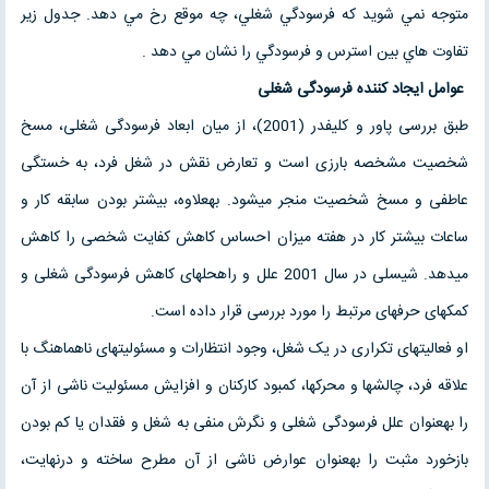
متوجه نمي شويد كه فرسودگي شغلي، چه موقع رخ مي دهد. جدول زير
تفاوت هاي بين استرس و فرسودگي را نشان مي دهد .
عوامل ایجاد کننده فرسودگی شغلی
طبق بررسی پاور و کلیفدر (2001)، از میان ابعاد فرسودگی شغلی، مسخ
شخصیت مشخصه بارزی است و تعارض نقش در شغل فرد، به خستگی
عاطفی و مسخ شخصیت منجر می­شود. به­علاوه، بیشتر بودن سابقه کار و
ساعات بیشتر کار در هفته میزان احساس کاهش کفایت شخصی را کاهش
می­دهد. شیسلی در سال 2001 علل و راه­حل­های کاهش فرسودگی شغلی و
کمک­های حرفه­ای مرتبط را مورد بررسی قرار داده است.
او فعالیت­های تکراری در یک شغل، وجود انتظارات و مسئولیت­های ناهماهنگ با
علاقه فرد، چالش­ها و محرک­ها، کمبود کارکنان و افزایش مسئولیت ناشی از آن
را به­عنوان علل فرسودگی شغلی و نگرش منفی به شغل و فقدان یا کم بودن
بازخورد مثبت را به­عنوان عوارض ناشی از آن مطرح ساخته و درنهایت،