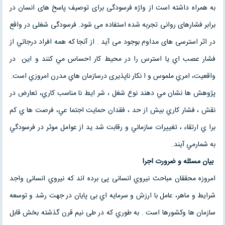
به همراه داشته است از واژه فرسودگی برای توصیف پاسخ های انسان در
برابر فشارهای روانی تجربه شده استفاده می شود. فرسودگی شغلی در واقع
در اثر استرسی های مداوم بوجود می آید . از آنجا که همه افراد درجاتي از
فشار عصب اي يا استرس را در محيط كار احساس مي كنند و اين در
واقعيت، امري ملموس و ا نكار ناپذيری درسازمان هاي مدرن امروزي است.
پژوهش ها نشان مي دهند نوع شغل ، شر ايط نا مناسب كاري، تعارض در
نقش ، فشار كاري بيش از حد ، فقدان حمايت اجتما عي، فرصت ها ي كم
برا ي ارتقاء ، تغييرات سازماني و رقابت شد يد از عوامل موثر در فرسودگي
به شمارمي آيند.
بیان مسئله و ضرورت اجرا
امروزه محققان مباحث نیروي انسانی پی برده اند که نیروي انسانی واجد
شرایط و ماهر، عامل با ارزش و سرمایه اي بی پایان در جهت رشد و توسعه
سازمان ها وکشورها است . به طوري که در طی نیم قرن گذشته بخش قابل