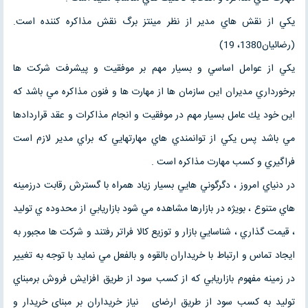
يكي از نقش هاي مدير از نظر مينتز برگ نقش مذاكره كننده است.
(رضائيان1380، 19)
يكي از عوامل اساسي و بسيار مهم بر موفقيت و پيشرفت شركت ها
برخورداري مديران اين سازمان ها از مهارت ها و فنون مذاكره مي باشد كه
اين خود يك عامل بسيار مهم در موفقيت و انجام مذاكرات و عقد قراردادها
مي باشد پس يكي از توانمندي هاي مهارتهايي كه براي مدير لازم است
فراگيري و كسب مهارت مذاكره است .
در دنياي امروز ، دگرگوني هايي بسيار زياد همراه با گسترش رقابت درزمينه
هاي متنوع ،‌ بويژه در بازارها مشاهده مي شود بازاريابي از محدوده ي توليد
، قيمت گذاري ، شناسايي بازار و توزيع كالا فراتر رفتند و شركت ها مجبور به
ايجاد تماس و ارتباط با خريداران بالقوه و بالفعل مي نمايد با توجه به تغيير
در زمينه مفهوم بازاريابي كه از كسب سود از طريق افزايش فروش برمبناي
توليد به كسب سود از طريق ارضاي نياز خريداران بر مبناي خريدار و