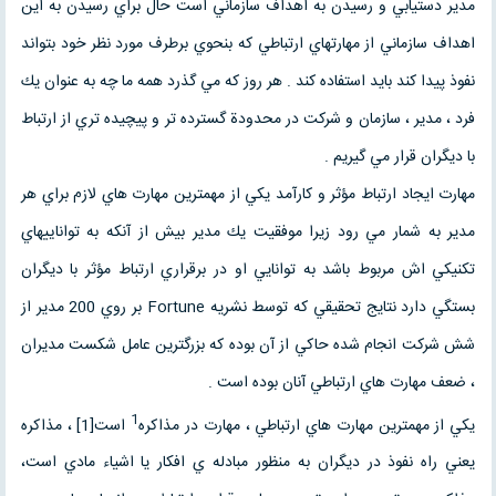
مدير دستيابي و رسيدن به اهداف سازماني است حال براي رسيدن به اين
اهداف سازماني از مهارتهاي ارتباطي كه بنحوي برطرف مورد نظر خود بتواند
نفوذ پيدا كند بايد استفاده كند . هر روز كه مي گذرد همه ما چه به عنوان يك
فرد ، مدير ، سازمان و شركت در محدودة گسترده تر و پيچيده تري از ارتباط
با ديگران قرار مي گيريم .
مهارت ايجاد ارتباط مؤثر و كارآمد يكي از مهمترين مهارت هاي لازم براي هر
مدير به شمار مي رود زيرا موفقيت يك مدير بيش از آنكه به تواناييهاي
تكنيكي اش مربوط باشد به توانايي او در برقراري ارتباط مؤثر با ديگران
بستگي دارد نتايج تحقيقي كه توسط نشريه Fortune بر روي 200 مدير از
شش شركت انجام شده حاكي از آن بوده كه بزرگترين عامل شكست مديران
، ضعف مهارت هاي ارتباطي آنان بوده است .
1
يكي از مهمترين مهارت هاي ارتباطي ، مهارت در مذاكره
است[1] ، مذاكره
يعني راه نفوذ در ديگران به منظور مبادله ي افكار يا اشياء مادي است،