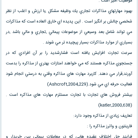
موفقيت آميز است .
بهبود مهارتهاي مذاكرات تجاري يك وظيفه مشكل ,با ارزش و اغلب از نظر
شخصي چالش بر انگيز است . اين پديده اي خارق العاده است كه مذاكرات
مي تواند شامل بعد وسيعي از موضوعات پيماني ,تجاري و مالي باشد ,در
بسياري از موارد مذاكرات بسيار پيچيده تر مي شوند .
سرعت تجارت افزايش يافته است فشارشديد را بر آن افرادي كه در
جستجوي مذاكره هستند كه مي خواهند امتازات بهتري از مذاكره را بدست
آورند,قرار مي دهند. كاربرد مهارت هاي مذاكره وقتي به درستي انجام شود
فعاليت حرفه اي مي شود.(Ashcroft,2004,229)
بيشتر فروش هاي تجارت با تجارت مستلزم مهارت هاي مذاكره است .
(katler,2000,638)
تعاريف زيادي از مذاكره وجود دارد:
فارينتون و واترز مذاكره را :
فرايند حل اختلاف عقيده هايي كه در معاملات پيماني بين خريدار و