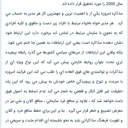
سال 2000 را مورد تحقيق قرار داده اند.
مذاكره امروزه يكي از با اهميت ترين و مهمترين كار هر مدير به حساب مي
آيد . هر مدير خواه ناخواه مرتبط با افراد زير دست و مافوق و كليه افرادي
كه به نحوي با سازمان مرتبط در تماس اند برخورد دارد اين ارتباط خود
نشان دهنده مذاكره است يعني اين ارتباطات به همين جا ختم نمي شود .
بلكه وقتي اين ارتباطات از مرزهاي سياسي كشورها مي گذرد رابطه پيچيده
تري تحت عنوان روابط خارجي پيش مي آيد كه اين نوع ويژه اي از
مذاكرات و توانمندي هاي فوق العاده اي را طلب مي كند اين فرآيند امروزه
با سرعت و تنوع و پيچيدگي خاص خودش به پيش مي رود كه اين يك
حقيقت غير قابل انكار و قطعي به شمار مي آيد عدم تسلط به اصول فوق
باعث خواهد شد كه ، علاوه بر منافع فرد سازماني ، منافع كلان و ملي نيز در
معرض تضييع و خطر قرار مي گيرد . بنا بر اين براي حفظ منافع خرد و كلان
و تقويت فرهنگ مذاكراتي بايد به نحو شايسته اي اقدام مثبت و سريعي در