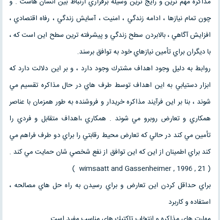
مذاكره مهم ترين و رايج ترين وسيله برقراري ارتباط بين انسان هاست . و
چون تمام نيازها ، ادامه زندگي ، امنيت ، آسايش زندگي ، رفاه اقتصادي ،
افزايش آگاهي ، بالابردن سطح زندگي و پيشرفته ترين سطح اين است كه ،
با ديگران براي تأمين نيازهاي خود به توافق برسند.
روابط به دليل وجود اهداف مشترك وجود دارد ، و بر اين دلالت دارد كه
ابزار دستيابي به اين اهداف توسط طرف هاي در حال مذاكره تقسيم مي
شوند ، بنا بر اين فرآيند مذاكره خريدار و فروشنده به طور همزمان با عناصر
همكاري و تعارض روبرو مي شوند . همكاري ،‌اهداف متقابل و فردي را
تأمين مي كند در حالي كه تعارض محيط رقابتي را براي دو طرف فراهم مي
كند براي اطمينان از اين كه اين توافق از نفع شخصي شان حمايت مي كند .
( wimsaatt and Gassenheimer , 1996 , 21 )
براي حداقل كردن اين تعارض و براي رسيدن به راه حل هاي مصالحه ،
استفاده و كاربرد
مهارت هاي مذاكره و انتخاب تاكتيك هاي مناسب مفيد است .