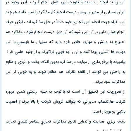
اين زمينه ايجاد ، توسعه و تقويت اين عامل انجام گيرد با اين وجود در
ايران بسياري از مديران روش درست انجام كار مذاكره را نمي دانند هر چند
اين افراد جهت انجام امور تجاري خود دائماٌ در حال مذاكره اند ، ليكن حرف
انجام عملي دليل بر آن نمي شود كه آن عمل درست انجام شود ، مذاكره هم
احتياج به دانش و مهارت خاص خود دارد كه مديران ما بايستي با اين
مهارت ها آشنايي پيدا كنند و آن را به خوبي فراگيرند و از جنبه علمي آنر ا
بياموزند با برخورداري از مهارت در مذاكره بدون اتلاف وقت و انرژي و منابع
به راحتي مي توانند از نقطه نظرات هم مطلع شوند و به خوبي از اين
مذاكرات سود ببرند .
از ضروريات اين تحقيق آن است كه با توجه به جنبه رقابتي شدن امروزه
شركت ها,انتصاب مديراني كه بتوانند فروش شركت را بالا ببرنداز اهميت
بالايي برخوردار است.
برنامه ريزي ,هدايت و تحليل نتايج مذاكرات تجاري ,عناصر كليدي تجارت