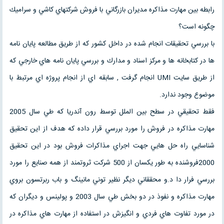
رابطه بين مهارت مذاكره مديران بازرگاني با فروش شركتهاي كاشي و سراميك
چگونه است؟
با بررسي تحقيقات انجام شده در داخل كشور كه از طريق مطالعه پايان نامه
ها در كتابخانه ها و مركز اسناد و مدارك و بررسي پايان نامه هاي خارجي كه
از طريق سايت UMI انجام گرفت , سابقه اي از انجام پروژه اي مرتبط با
موضوع وجود ندارد.
فقط تحقيقي در سطح بين الملل توسط رون آندريا كه طي سال 2005
مهارت مذاكره در فروش را مورد بررسي قرار داده كه هدف از اين تحقيق
شناسايي راه حل هايي جهت اجراي مذاكرات فروش بود در اين تحقيق
2000فروشنده به طور يكسان از 500 شركت ثروتمند از همه صنايع را مورد
بررسي فرار دا د.و محققاني ديگر نظير توني مانينگ و باب ربرتسون بروي
مهارت مذاكره و نفوذ در دو بخش طي سال 2003 و پولينس و ديگران كه
در مورد تفاوت هاي فردي و انگيزش در استفاده از مهارت هاي مذاكره در