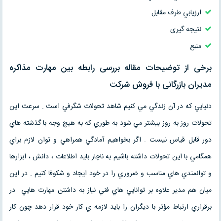
ارزيابي طرف مقابل
نتیجه گیری
منبع
برخی از توضیحات مقاله بررسی رابطه بين مهارت مذاكره
مديران بازرگانی با فروش شركت
دنيايي كه در آن زندگي مي كنيم شاهد تحولات شگرفي است . سرعت اين
تحولات روز به روز بيشتر مي شود به طوري كه به هيچ وجه با گذشته هاي
دور قابل قياس نيست . اگر بخواهيم آمادگي همراهي و توان لازم براي
همگامي با اين تحولات داشته باشيم به ناچار بايد اطلاعات ، دانش ، ابزارها
و توانمندي هاي مناسب و ضروري را در خود ايجاد و شكوفا كنيم . در اين
ميان هم مدير علاوه بر توانايي هاي فني نياز به داشتن مهارت هايي در
برقراري ارتباط مؤثر با ديگران را بايد لازمه ي كار خود قرار دهد چون كار