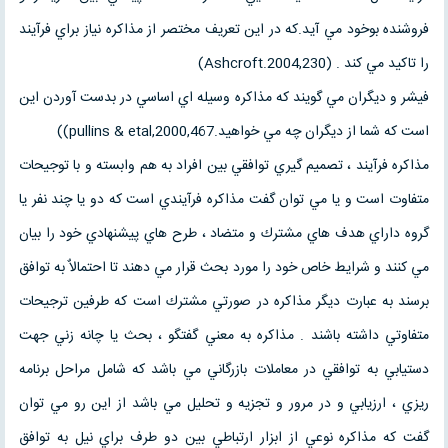
فروشنده بوخود مي آيد.كه در اين تعريف مختصر از مذاكره نياز براي فرآيند
را تاكيد مي كند . (Ashcroft.2004,230)
فيشر و ديگران مي گويند كه مذاكره وسيله اي اساسي در بدست آوردن اين
است كه شما از ديگران چه مي خواهيد.pullins & etal,2000,467))
مذاكره فرآيند ، تصميم گيري توافقي بين افراد به هم وابسته و با توجيحات
متفاوت است و يا مي توان گفت مذاكره فرآيندي است كه دو يا چند نفر يا
گروه داراي هدف هاي مشترك و متضاد ، طرح هاي پيشنهادي خود را بيان
مي كنند و شرايط خاص خود را مورد بحث قرار مي دهند تا احتمالاٌ به توافق
برسند به عبارت ديگر مذاكره در صورتي مشترك است كه طرفين ترجيحات
متفاوتي داشته باشند . مذاكره به معني گفتگو ، بحث يا چانه زني جهت
دستيابي به توافقي در معاملات بازرگاني مي باشد كه شامل مراحل برنامه
ريزي ، ارزيابي و در مرور و تجزيه و تحليل مي باشد از اين رو مي توان
گفت كه مذاكره نوعي از ابزار ارتباطي بين دو طرف براي نيل به توافق