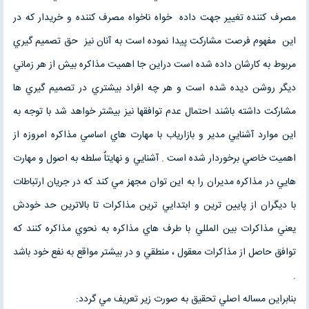
مصرف كننده تغيير جهت داده خواه ناخواه مصرف كننده و خريدار كه در
اين مفهوم فرصت مشاركت پيدا نموده است به آنان نيز حق تصميم گيري
مربوط به كارشان داده شده است دراين جا اهميت مذاكره بيش از هر زماني
ديگر روشن ديده شده است و هر چه افراد بيشتري در تصميم گيري ها
مشاركت داشته باشند احتمال عدم توافقها نيز بيشتر خواهد شد با توجه به
اين موارد آشنايي مدير و بازارياب با مهارت هاي اساسي مذاكره امروزه از
اهميت خاصي برخوردار شده است . آشنايي و نهايتاٌ سلطه به اصول و مهارت
هايي در مذاكره مديران را به اين توان مجهز مي كند كه در جريان ارتباطات
با ديگران از پايين ترين و ابتدايي ترين مذاكرات تا بالاترين حد خودش
يعني مذاكرات بين المللي با طرف هاي مذاكره به نحوي مذاكره كنند كه
توافق حاصل از مذاكرات معقول ، منطقي و در بيشتر مواقع به نفع خود باشد
.
بنابراين مساله اصلي تحقيق به صورت زير تعريف مي گردد: