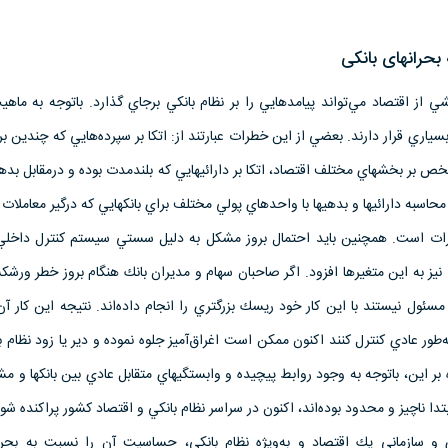
بحرانهای بانكی
‌ از اقتصاد مي‌تواند پيامدهايي‌ را بر نظام‌ بانكي‌ برجاي‌ گذارد. باتوجه‌ به‌ ماه
سياري‌ قرار دارند. بعضي‌ از اين‌ خطرات‌ عبارتند از: اتكا بر سپرده‌هايي‌ كه‌ چندين‌ برا
بر بخشهاي‌ مختلف‌ اقتصاد، اتكا بر دارائيهايي‌ كه‌ بلندمدت‌ بوده‌ و درمقابل‌ بدهي
اسبه‌ دارائيها و بدهيها با واحدهاي‌ پولي‌ مختلف‌ براي‌ بانكهايي‌ كه‌ درگير معاملات‌ ب
ت‌ است. همچنين‌ بايد احتمال‌ بروز مشكل‌ به‌ دليل‌ سستي‌ سيستم‌ كنترل‌ داخلي
 نيز به‌ اين‌ متغيرها افزود. اگر صاحبان‌ سهام‌ و مديران‌ بانك‌ هنگام‌ بروز خطر ورش
مسئول‌ نيستند با اين‌ كار خود ريسك‌ بزرگتري‌ را انجام‌ داده‌اند. نتيجه‌ اين‌ كار آن
طور عادي‌ كنترل‌ كنند اكنون‌ ممكن‌ است‌ اغراق‌آميز جلوه‌ نموده‌ و دير يا زود نظام‌ بان
بر اين، باتوجه‌ به‌ وجود روابط‌ پيچيده‌ و وابستگيهاي‌ متقابل‌ عادي‌ بين‌ بانكها و م
دا ناچيز و محدود بوده‌اند، اكنون‌ در سراسر نظام‌ بانكي‌ و اقتصاد كشور پراكنده‌ شود
ي‌ و سازماني‌ يك‌ اقتصاد و به‌ويژه‌ نظام‌ بانكي، حساسيت‌ آن‌ را نسبت‌ به‌ بحرا