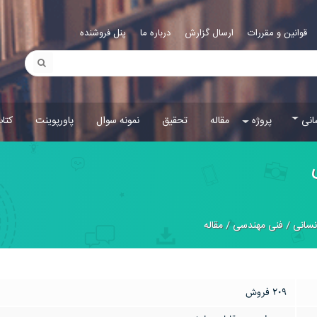
قوانین و مقررات
ارسال گزارش
درباره ما
پنل فروشنده
انی
پروژه
مقاله
تحقیق
نمونه سوال
پاورپوینت
کتا
نسانی
/
فنی مهندسی
/
مقاله
209 فروش