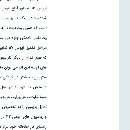
اپوس ۱۲۰ به طور قطع 
شده بود.در اينكه «وارياسيون
است كه همين وضعيت تا به ام
يك نفس ناممكن جلوه مى ده
مراحل 
كه هيچ كدام از ديگر آثار بته
هاى اوليه اين اثر مى توان م
«بتهوون» پيشتر در كودكى ب
«موتسارت»، «پايزيلو»، «ريجي
راستاى كار خلاقانه خود قرا