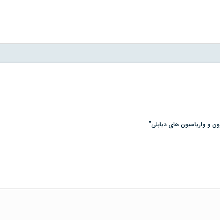
وون و وارياسيون هاى ديابلى”