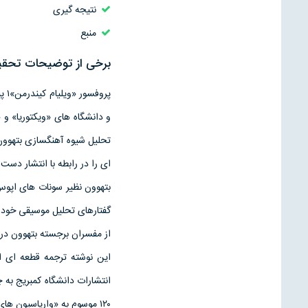
نتیجه گیری
منبع
برخی از توضیحات تحقیق 
پرو
تحليل شيوه آهنگسازى بتهوو
اى را در رابطه با انتشار دست
از مفسران برجسته بتهوون د
انتشارات دانشگاه كمبريج به
۱۲۰ موسوم به «وارياسيون هاى ديابلى» اختصاص مى يابد.