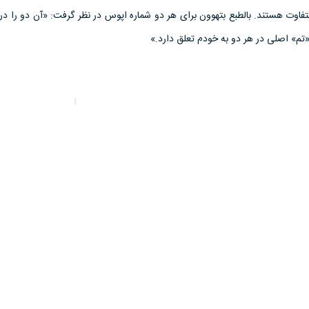
وت هستند. بالطبع بتهوون براى هر دو شماره اپوس در نظر گرفت: «آن دو را در 
«تم» اصلى در هر دو به خودم تعلق دارد.»
ن
ط
شی
ون
ن
مقاله
و
تحقیق
و
ژه