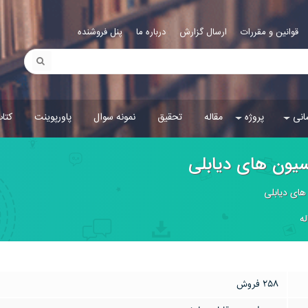
قوانین و مقررات
ارسال گزارش
درباره ما
پنل فروشنده
انی
پروژه
مقاله
تحقیق
نمونه سوال
پاورپوینت
کتا
اسيون هاى ديابلى
هاى ديابلى
له
258 فروش