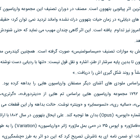
طويل ترين اثر پيانويى بتهوون است. مصنف در دوران تصنيف اين مجموعه وارياسيون كامل
 هاى ديابلى» در زمان حيات بتهوون درك نشده واماند ترديد نمى توان كرد؛ حقيق
روز نيز تداوم يافته است. اين اثر گاهى چندان مهيب مى نمايد كه حتى شنودش ر
د.
تكميل اپوس ۱۲۰ كمابيش به موازات تصنيف «ميساسولمنيس» صورت گرفته است. همچنين كيندرمن
وون تا بدين پايه سرشار از طنز، اشاره و نقل قول نيست: «تنها با رديابى دست نوشته
نشأ و روند شكل گيرى اش را دريافت…»
راساس ملودى هاى آشناى ديگر مصنفان وارياسيون هايى را بداهه كرده بود. 
عزيمتش به «وين» در سال ۱۷۹۲ مجموعه وارياسيون هايى براساس تم هايى از «ديتردورف»، «گرترى
نى»، «ساليه رى»، «تسوسماير» و «وينتر» نوشت. حالت بداهه وار اين قطعات مى 
تمايل بتهوون را به تخصيص شماره «اپوس» (s
وارياسيون هاى اپوس ۳۴ در «فاماژور» و اپوس ۳۵ در «مى ب
ر داد؛ او ضمن نامه اى به ناشرش تصريح كرد كه اين دو اثر به طرز «چشمگيرى» ب