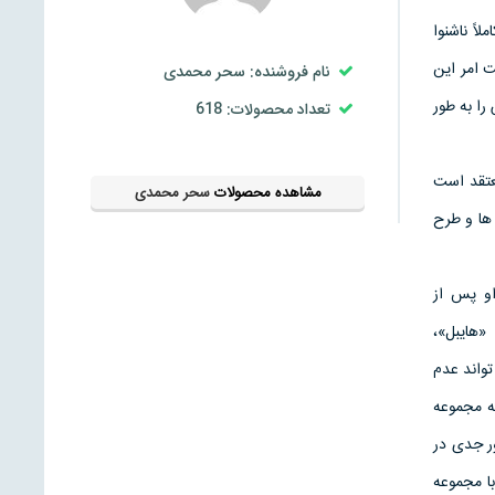
اً ناشنوا
ت امر اين
نام فروشنده: سحر محمدی
ا به طور
تعداد محصولات: 618
 معتقد است
مشاهده محصولات
سحر محمدی
 ها و طرح
او پس از
»، «هايبل»،
تواند عدم
Opu) بدان ها توجيه كند. على ايحال بتهوون در سال ۱۸۰۲ با ارائه مجموعه
مل ماژور» ژانر «وارياسيون» (Variation) را به طور جدى در
ا مجموعه