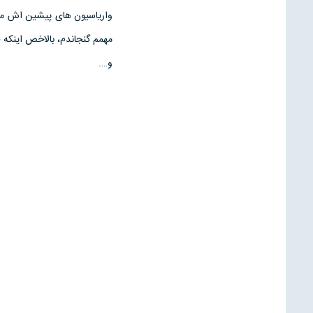
وارياسيون هاى پيشين اش متفا
مهمم گنجاندم، بالاخص اينكه 
و….
ای
ها
فق
بخ
از
مت
ای
پرو