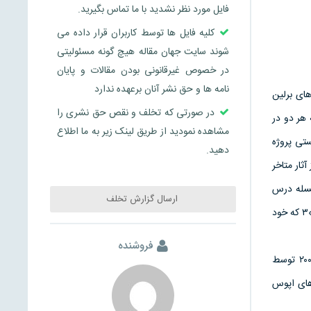
فایل مورد نظر نشدید با ما تماس بگیرید.
کلیه فایل ها توسط کاربران قرار داده می
شوند سایت جهان مقاله هیچ گونه مسئولیتی
در خصوص غیرقانونی بودن مقالات و پایان
نامه ها و حق نشر آنان برعهده ندارد
نرهاى برلين
در صورتی که تخلف و نقص حق نشری را
است. از ميان تاليفات۲ او دو رساله كه هر دو در
مشاهده نمودید از طریق لینک زیر به ما اطلاع
تى پروژه
دهید.
ثار متاخر
 در سلسله درس
ارسال گزارش تخلف
گفتارهاى تحليل موسيقى خود نقش نوازنده قطعات را بر عهده گرفته است. همكارى اخير كيندرمن با «آلفرد برندل»۳ كه خود
فروشنده
اين نوشته ترجمه قطعه اى است از مقاله كيندرمن راجع به آثار پيانويى بتهوون كه براى نخستين بار سال ۲۰۰۰ توسط
هاى اپوس