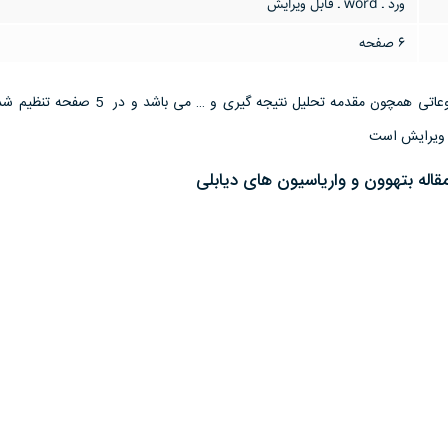
ورد ـ word ـ قابل ویرایش
6 صفحه
این تحقیق مقاله دارای موضوعاتی همچون مقدمه تحلیل نتیجه گیری و …
قاله بتهوون و وارياسيون هاى ديابلى