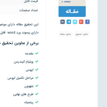
فرمت فایل
تعداد صفحات
دارای پسوند ورد word قابل ویرایش است
دانلود تحقیق
دانلود مقاله
برخی از عناوین تحقیق م
مقدمه
ويليام كيندرمن
اپوس
مراحل تكميل اپوس
بتهوون
طرح هاى نهايى
ريتميك