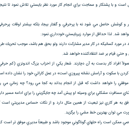
مل است و با پشتكار و سماجت براي انجام كار مورد نظر بايستي تلاش نمود تا نت
ر و كوشش حاصل مي شود نه با پرحرفي و گفتار بيجا، بلكه بيشتر اوقات پرحر
د شد. لذا حداقل از موارد زيربايستي خودداري نمود:
د در مورد كسانيكه در كار مدير مشاركت دارند ولو بحق هم باشد، موجب تحريك طر
 حتي قيام بر ضد انتقادكننده خواهد شد.
عمولاً افراد كار بدست به آن دچارند. شعار يكي از احزاب بزرگ اندونزي (كم حرفي
كردن با سكوت و آرامش نشانه پيروزي است» در عمل كارائي خود را نشان داده اس
وفقي را خواهد داشت كه قبل از انجام بداند به كجا مي رود؟ چه زماني مي رو
ثناي مسافرت مشكلي براي وسيله او پيش آمد چه جايگزيني را براي ادامه مسير دار
ق به هر كاري نيز تبعيت از همين مثال دارد و از نكات حساس مديريتي است ك
رت مي توان بهترين خط مشي را برگزيد.
ي ممكن است راه حلهاي گوناگوني موجود باشد و طبيعتاً مديري موفق تر است كه 