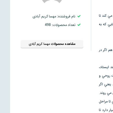
ي كند تا
نام فروشنده: مهسا کریم آبادی
يي كه به
تعداد محصولات: 498
مشاهده محصولات
مهسا کریم آبادی
م اگر در
د ايستاد،
ت روحي و
يعني اگر
مي روند.
تا مراحل
 دارد تا