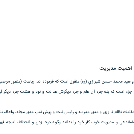
ه اهميت مديريت
ج سيد محمد حسن شيرازي (ره) منقول است كه فرموده اند: رياست (منظور مرجعي
صد جزء است كه يك جزء آن علم و جزء ديگرش عدالت و نود و هشت جزء ديگر آ
ن مقامات نظام تا وزير و مدير مدرسه و رئيس ثبت و پيش نماز، مدير مجله، واعظ، نا
ماندهي و مديريت خوب كار خود را بدانند وگرنه درجا زدن و انحطاط، نتيجه قهر