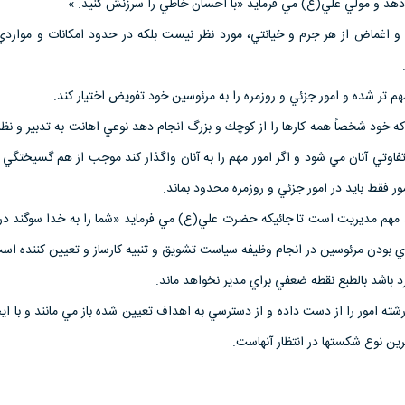
اغماض از هر جرم و خيانتي، مورد نظر نيست بلكه در حدود امكانات و موارد
مهم تر شده و امور جزئي و روزمره را به مرئوسين خود تفويض اختيار كند.
كه خود شخصاً همه كارها را از كوچك و بزرگ انجام دهد نوعي اهانت به تدبير و نظ
اوتي آنان مي شود و اگر امور مهم را به آنان واگذار كند موجب از هم گسيختگ
ر فقط بايد در امور جزئي و روزمره محدود بماند.
 مهم مديريت است تا جائيكه حضرت علي(ع) مي فرمايد «شما را به خدا سوگند در 
ي بودن مرئوسين در انجام وظيفه سياست تشويق و تنبيه كارساز و تعيين كننده اس
 باشد بالطبع نقطه ضعفي براي مدير نخواهد ماند.
رشته امور را از دست داده و از دسترسي به اهداف تعيين شده باز مي مانند و با ايج
ترين نوع شكستها در انتظار آنهاست.