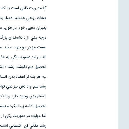
آيا مديريت ذاتي است يا اكتس
صفات روحي همانند اعضاء بدن
بميزان معين خود در طول، عر
درجه يكي از دانشمندان بزرگ
صفت نيز در دو جهت مانند ع
الف- رشد عضو بستگي به غذا 
تحصيل علم نكوشد، رشد دانش
ب- هر يك از اعضاء بدن انسان
رشد علم و دانش نيز نمي توا
اعضاء بدن وجود دارد و اين
تحصيل ادامه پيدا نكرد معلو
لذا مهارت در مديريت يكي ا
رشد مكاني آن اكتسابي است،