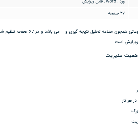
ورد ـ word ـ قابل ویرایش
27 صفحه
این تحقیق مقاله دارای موضوعاتی همچون مقدمه تحلیل نتیجه گیری و …
 اهميت مديريت
ر هر كار
زرگ
ريت