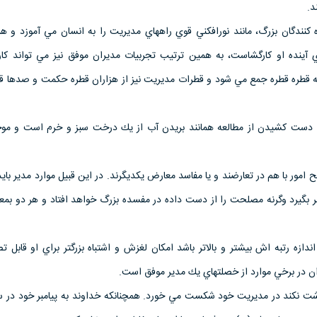
د.
ه كنندگان بزرگ، مانند نورافكني قوي راههاي مديريت را به انسان مي آموزد و هم
 آينده او كارگشاست، به همين ترتيب تجربيات مديران موفق نيز مي تواند كارس
ه قطره قطره جمع مي شود و قطرات مديريت نيز از هزاران قطره حكمت و صدها قط
زيرا دست كشيدن از مطالعه همانند بريدن آب از يك درخت سبز و خرم است و م
ح امور با هم در تعارضند و يا مفاسد معارض يكديگرند. در اين قبيل موارد مدير ب
ظر بگيرد وگرنه مصلحت را از دست داده در مفسده بزرگ خواهد افتاد و هر دو بم
دازه رتبه اش بيشتر و بالاتر باشد امكان لغزش و اشتباه بزرگتر براي او قابل 
ان در برخي موارد از خصلتهاي يك مدير موفق است.