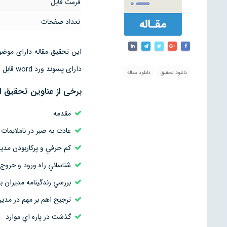
فرمت فایل
تعداد صفحات
دارای پسوند ورد word قابل ویرایش است
دانلود تحقیق
دانلود مقاله
برخی از عناوین تحقیق
مقدمه
عادت به صبر در ناملايمات
كم حرفي و پركاربودن مدير
شناسائي راه ورود و خروج د
بررسي زندگينامه مديران ب
ترجيح اهم بر مهم در مدي
گذشت در پاره اي موارد