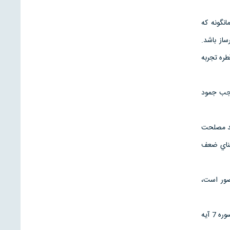
انگونه كه
از باشد.
ره تجربه
وجب جمود
ايد مصلحت
عناي ضعف
تصور است،
اگر مدير از خطاي ديگران گذشت نكند در مديريت خود شكست مي خورد. همچنانكه خداوند به پيامبر خود در سوره 7 آيه