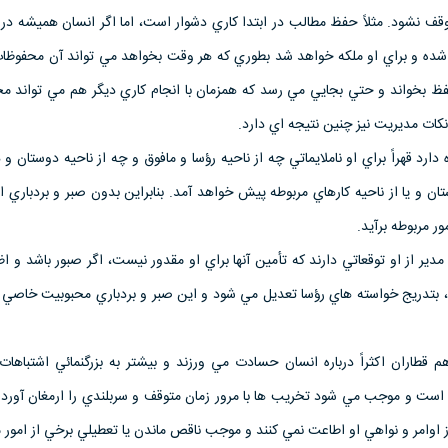
قف نشود. مثلاً حفظ مطالب در ابتدا كاري دشوار است، اما اگر انسان هميشه در
شده و براي او ملكه خواهد شد بطوري كه هر وقت بخواهد مي تواند آن محفوظات
 بخواند و حتي بجايي مي رسد كه همزمان با انجام كاري ديگر هم مي تواند مح
كات مديريت نيز چنين نتيجه اي دارد.
دارد قهراً براي او ناملايماتي چه از ناحيه رؤسا و مافوق و چه از ناحيه دوستان و 
تان و يا از ناحيه كارهاي مربوطه پيش خواهد آمد. بنابراين بدون صبر و بردباري 
ور مربوطه برآيد.
 مدير از او توقعاتي دارند كه تأمين آنها براي او مقدور نيست، اگر صبور باشد و اظ
د، بتدريج خواسته هاي رؤسا تعديل مي شود و اين صبر و بردباري محبوبيت خاصي ب
 قطاران اكثراً درباره انسان حسادت مي ورزند و بيشتر به بزرگنمائي اشتباهات
ي است و موجب مي شود تخريب ها با مرور زمان متوقف و سربلندي را ارمغان آورد
ز اوامر و نواهي او اطاعت نمي كنند و موجب ناقص ماندن يا تعطيلي برخي از امور 