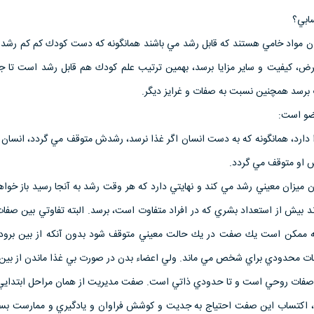
ابي؟
 مواد خامي هستند كه قابل رشد مي باشند همانگونه كه دست كودك كم كم رشد م
ض، كيفيت و ساير مزايا برسد، بهمين ترتيب علم كودك هم قابل رشد است تا جا
 برسد همچنين نسبت به صفات و غرايز ديگر.
ضو است:
دارد، همانگونه كه به دست انسان اگر غذا نرسد، رشدش متوقف مي گردد، انسان ه
 او متوقف مي گردد.
 ميزان معيني رشد مي كند و نهايتي دارد كه هر وقت رشد به آنجا رسيد باز خواه
ند بيش از استعداد بشري كه در افراد متفاوت است، برسد. البته تفاوتي بين صفا
كه ممكن است يك صفت در يك حالت معيني متوقف شود بدون آنكه از بين برود 
مات محدودي براي شخص مي ماند. ولي اعضاء بدن در صورت بي غذا ماندن از بين 
ز صفات روحي است و تا حدودي ذاتي است. صفت مديريت از همان مراحل ابتدايي 
 اكتساب اين صفت احتياج به جديت و كوشش فراوان و يادگيري و ممارست بسيار