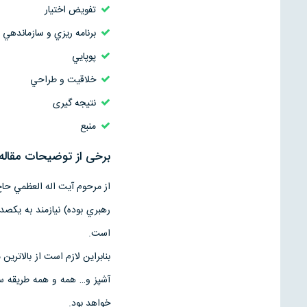
تفويض اختيار
برنامه ريزي و سازماندهي
پوپايي
خلاقيت و طراحي
نتیجه گیری
منبع
برخی از توضیحات مقال
از مرحوم آيت اله العظمي حا
رهبري بوده) نيازمند به يك
است.
بنابراين لازم است از بالاتري
آشپز و… همه و همه طريقه سا
خواهد بود.