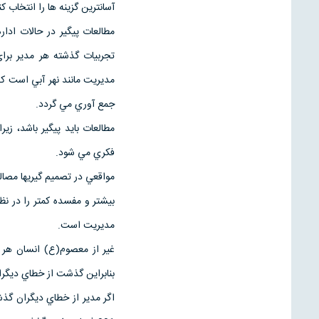
آسانترين گزينه ها را انتخاب كن
مطالعات پيگير در حالات ادار
تجربيات گذشته هر مدير براي
مديريت مانند نهر آبي است ك
جمع آوري مي گردد.
مطالعات بايد پيگير باشد، 
فكري مي شود.
مواقعي در تصميم گيريها مصال
بيشتر و مفسده كمتر را در ن
مديريت است.
غير از معصوم(ع) انسان هر ان
بنابراين گذشت از خطاي ديگر