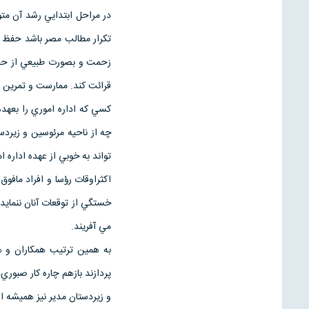
در مراحل ابتدايي رشد آن متو
تكرار مطالب مصر باشد حفظ 
زحمت و بصورت طبيعي از حفظ
قرائت كند. ممارست و تمرين ن
كسي كه اداره اموري را بعهده 
چه از ناحيه مرئوسين و زيردس
تواند به خوبي از عهده اداره ام
اكثراوقات رؤسا و افراد مافوق
خستگي از توقعات آنان ننماي
مي آفريند.
به همين ترتيب همكاران و هم
پردازند بازهم چاره كار صبور
و زيردستان مدير نيز هميشه ا