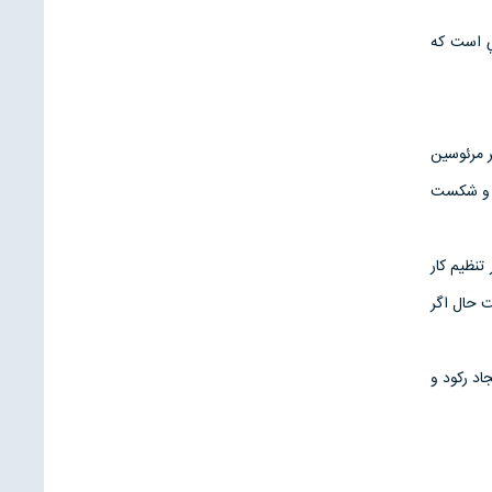
ي است كه
ر مرئوسين
ي و شكست
تنظيم كار
ت حال اگر
اد ركود و