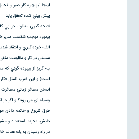
اينجا نيز چاره كار صبر و تح
پيش بيني شده تحقق يابد.
نتيجه گيري مطلوب در پي كا
بيمورد موجب شكست مدير خواه
الف- خرده گيري و انتقاد شدي
سستي در كار و مقاومت منفي و
ب- گريز از بيهوده گوئي كه م
است) و اين ضرب المثل «كار 
انسان مسافر زماني مسافرت م
وسيله اي مي رود؟ و اگر در ا
طرق شروع و خاتمه دادن موف
دانش، تجربه، استعداد و مشو
در راه رسيدن به يك هدف خاص