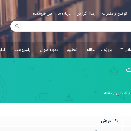
قوانین و مقررات
ارسال گزارش
درباره ما
پنل فروشنده
انی
پروژه
مقاله
تحقیق
نمونه سوال
پاورپوینت
کتا
ت
م انسانی
/
مقاله
292 فروش