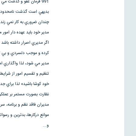
991 فرمان عفو و گذشت مي دهد و مولي علي(ع) مي فرمايد «با احسان خاطي را سرزنش كنيد. »
بديهي است گذشت نامحدود و 
چندان ضروري به كار نمي زند.
مدير خود بايد عهده دار امور 
اگر مديري اصرار داشته باشد 
كرده و موجب دلسردي و بي تف
مدير مي شود، لذا واگذاري امو
تنظيم و تقسيم امور از شرايط
خود كوشا باشيد» لذا براي جد
نظارت بصورت مستمر بر عملكرد
مديران فاقد نظم و برنامه، سر
موانع دركارها، بدترين و رسوا
و….