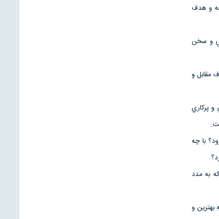
يجه و هدف
في و سخن
ف مقابل و
 و پركاري
ت.
د؟ با چه
د؟
ه به مدد
بهترين و