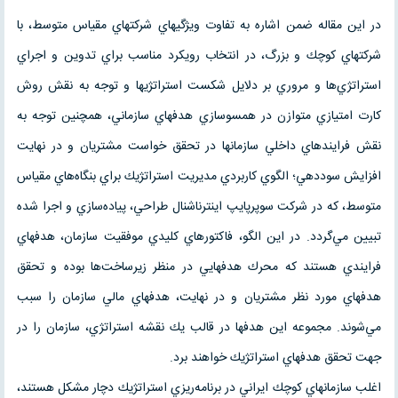
در اين مقاله ضمن اشاره به تفاوت ويژگيهاي شركتهاي مقياس متوسط، با
شركتهاي كوچك و بزرگ، در انتخاب رويكرد مناسب براي تدوين و اجراي
استراتژي‌ها و مروري بر دلايل شكست استراتژيها و توجه به نقش روش
كارت امتيازي متوازن در همسو‌سازي هدفهاي سازماني، همچنين توجه به
نقش فرايندهاي داخلي سازمانها در تحقق خواست مشتريان و در نهايت
افزايش سوددهي؛ الگوي كاربردي مديريت استراتژيك براي بنگاه‌هاي مقياس
متوسط، كه در شركت سوپرپايپ اينترناشنال طراحي، پياده‌سازي و اجرا شده
تبيين مي‌گردد. در اين الگو، فاكتورهاي كليدي موفقيت سازمان، هدفهاي
فرايندي هستند كه محرك هدفهايي در منظر زيرساخت‌ها بوده و تحقق
هدفهاي مورد نظر مشتريان و در نهايت، هدفهاي مالي سازمان را سبب
مي‌شوند. مجموعه اين هدفها در قالب يك نقشه استراتژي، سازمان را در
جهت تحقق هدفهاي استراتژيك خواهند برد.
اغلب سازمانهاي كوچك ايراني در برنامه‌ريزي استراتژيك دچار مشكل هستند،