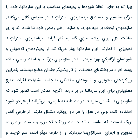
چرا كه به جاي اتخاذ شيوه‌ها و رويه‌هاي متناسب با اين سازمانها، خود را
درگير مفاهيم و مصاديق برنامه‌ريزي استراتژيك در مقياس كلان مي‌كنند.
سازمانهاي كوچك بر پايه مهارت و سازمان غير رسمي خود بنا شده اند و زير
ساخت لازم براي پياده سازي گام به گام فرايند برنامه‌ريزي استراتژيك
تجويزي را ندارند. اين سازمانها بهتر مي‌توانند از رويكردهاي توصيفي و
شيوه‌هاي ارگانيكي بهره ببرند. اما در سازمانهاي بزرگ، ارتباطات رسمي حاكم
بوده، افراد در بخشهاي مختلف، از كار يكديگر چندان مطلع نيستند، بنابراين
رويكردهاي تجويزي و شيوه‌هاي مكانيكي با جلب مشاركت افراد، نتايج
مطلوبتري براي اين سازمانها در بر دارند. اگرچه ممكن است تصور ‌شود كه
سازمانهاي با مقياس متوسط در يك طيف بينا بيني، مي‌توانند از هر دو شيوه
استفاده كنند؛ ولي در عمل با هر دو رويكرد مشكل دارند. از طرفي آنقدر
بزرگ نيستند كه مناسب باشد در يك رويكرد تجويزي وسلسله مراتبي به
تدوين و اجراي استراتژي‌ها بپردازند و از طرف ديگر آنقدر هم كوچك و