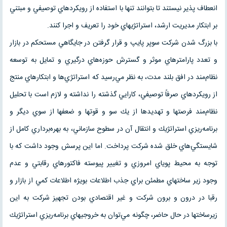
انعطاف پذير نيستند تا بتوانند تنها با استفاده از رويكرد‌هاي توصيفي و مبتني
بر ابتكار مديريت ارشد، استراتژيهاي خود را تعريف و اجرا كنند.
با بزرگ شدن شركت سوپر پايپ و قرار گرفتن در جايگاهي مستحكم در بازار
و تعدد پارامترهاي موثر و گسترش حوزه‌هاي درگيري و تمايل به توسعه
نظام‌مند در افق بلند مدت، به نظر مي‌رسيد كه استراتژي‌ها و ابتكارهاي منتج
از رويكردهاي صرفاً توصيفي، كارايي گذشته را نداشته و لازم است با تحليل
نظام‌مند فرصتها و تهديدها از يك سو و قوتها و ضعفها از سوي ديگر و
برنامه‌ريزي استراتژيك و انتقال آن در سطوح سازماني، به بهره‌برداري كامل از
شايستگي‌هاي خلق شده شركت پرداخت. اما اين پرسش وجود داشت كه با
توجه به محيط پوياي امروزي و تغيير پيوسته فاكتورهاي رقابتي و عدم
وجود زير ساختهاي مطمئن براي جذب اطلاعات بويژه اطلاعات كمي از بازار و
رقبا در درون و برون شركت و غير اقتصادي بودن تجهيز شركت به اين
زيرساختها در حال حاضر، چگونه مي‌توان به خروجيهاي برنامه‌ريزي استراتژيك