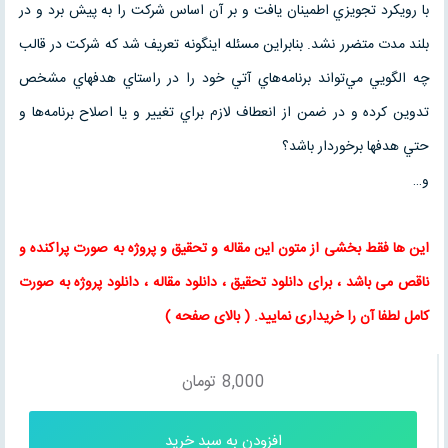
با رويكرد تجويزي اطمينان يافت و بر آن اساس شركت را به پيش برد و در
بلند مدت متضرر نشد. بنابراين مسئله اينگونه تعريف شد كه شركت در قالب
چه الگويي مي‌تواند برنامه‌هاي آتي خود را در راستاي هدفهاي مشخص
تدوين كرده و در ضمن از انعطاف لازم براي تغيير و يا اصلاح برنامه‌ها و
حتي هدفها برخوردار باشد؟
و…
این ها فقط بخشی از متون این
مقاله
و
تحقیق
و پروژه به صورت پراکنده و
ناقص می باشد ، برای
دانلود تحقیق
،
دانلود مقاله
، دانلود پروژه به صورت
کامل لطفا آن را خریداری نمایید
. (
بالای صفحه
)
8,000
تومان
افزودن به سبد خرید