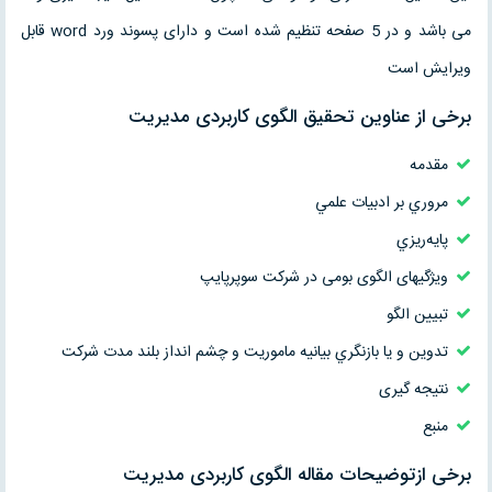
می باشد و در 5 صفحه تنظیم شده است و دارای پسوند ورد word قابل
ویرایش است
برخی از عناوین تحقیق الگوی كاربردی مديريت
مقدمه
مروري بر ادبيات علمي
پايه‌ريزي
ویژگیهای الگوی بومی در شرکت سوپرپایپ
تبیین الگو
تدوين و يا بازنگري بيانيه ماموريت و چشم انداز بلند مدت شركت
نتیجه گیری
منبع
برخی ازتوضیحات مقاله الگوی كاربردی مديريت