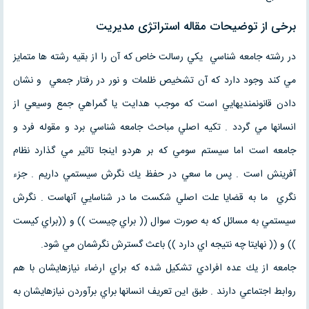
برخی از توضیحات مقاله استراتژی مدیريت
در رشته جامعه شناسي يكي رسالت خاص كه آن را از بقيه رشته ها متمايز
مي كند وجود دارد كه آن تشخيص ظلمات و نور در رفتار جمعي و نشان
دادن قانونمنديهايي است كه موجب هدايت يا گمراهي جمع وسيعي از
انسانها مي گردد . تكيه اصلي مباحث جامعه شناسي برد و مقوله فرد و
جامعه است اما سيستم سومي كه بر هردو اينجا تاثير مي گذارد نظام
آفرينش است . پس ما سعي در حفظ يك نگرش سيستمي داريم . جزء
نگري ما به قضايا علت اصلي شكست ما در شناسايي آنهاست . نگرش
سيستمي به مسائل كه به صورت سوال (( براي چيست )) و ((براي كيست
)) و (( نهايتا چه نتيجه اي دارد )) باعث گسترش نگرشمان مي شود.
جامعه از يك عده افرادي تشكيل شده كه براي ارضاء نيازهايشان با هم
روابط اجتماعي دارند . طبق اين تعريف انسانها براي برآوردن نيازهايشان به