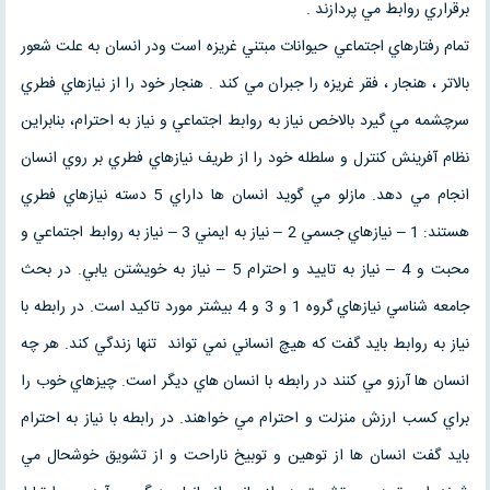
برقراري روابط مي پردازند .
تمام رفتارهاي اجتماعي حيوانات مبتني غريزه است ودر انسان به علت شعور
بالاتر ، هنجار ، فقر غريزه را جبران مي كند . هنجار خود را از نيازهاي فطري
سرچشمه مي گيرد بالاخص نياز به روابط اجتماعي و نياز به احترام، بنابراين
نظام آفرينش كنترل و سلطله خود را از طريف نيازهاي فطري بر روي انسان
انجام مي دهد. مازلو مي گويد انسان ها داراي 5 دسته نيازهاي فطري
هستند: 1 – نيازهاي جسمي 2 – نياز به ايمني 3 – نياز به روابط اجتماعي و
محبت و 4 – نياز به تاييد و احترام 5 – نياز به خويشتن يابي. در بحث
جامعه شناسي نيازهاي گروه 1 و 3 و 4 بيشتر مورد تاكيد است. در رابطه با
نياز به روابط بايد گفت كه هيچ انساني نمي تواند تنها زندگي كند. هر چه
انسان ها آرزو مي كنند در رابطه با انسان هاي ديگر است. چيزهاي خوب را
براي كسب ارزش منزلت و احترام مي خواهند. در رابطه با نياز به احترام
بايد گفت انسان ها از توهين و توبيخ ناراحت و از تشويق خوشحال مي