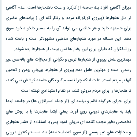
ميزان آگاهي افراد يك جامعه از كاركرد و علت ناهنجارها است. عدم آگاهي
از علل هنجارها (پيروي كوركورانه مردم و رفتار گله اي ) پيامدهاي مضري
براي جامعهه دارد و هر حاكمي مي تواند آن را به مسير دلخواه خود سوق
دهد. اين مساله در مورد هنجارهاي مذهبي مشهودتر است و باعث شده
روشنفكران كه دليلي براي اين رفتار ها نمي بينند، از هنجارها زده شوند.
مهمترين عامل پيروي از هنجارها ترس و نگراني از مجازات هاي بالاخص غير
رسمي است و مهترين عامل عدم پيروي از هنجارها بيروني بودن و تحميل
آنها بر مردم است. علت اينكه چرا تصميم گيرندگان جامعه كوشش نمي كنند،
تا هنجارها را براي مردم دروني كنند، در نظام استبدادي نهفته است.
براي اجراي هر گونه نظم و برنامه اي (از جمله استراتژي ها) در جامعه ابتدا
بايد به هنجارهاي دروني روي آورد. يعني ابتدا هنجارها را با روش هاي
تخصصي بطور مجاب كننده اي دروني نمود پس با استفاده از فشار هنجاري
و مجازات هاي غير رسمي (از سوي اعضاء جامعه) يك سيستم كنترل دروني