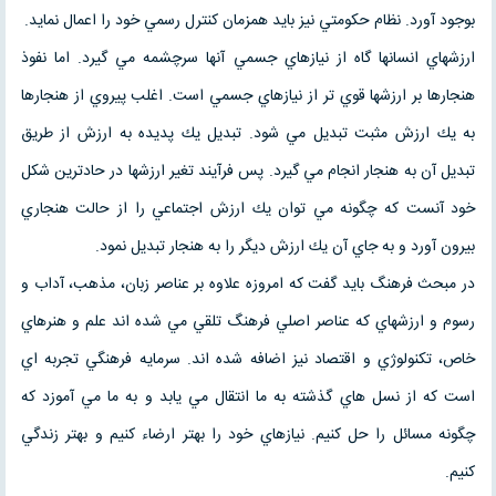
بوجود آورد. نظام حكومتي نيز بايد همزمان كنترل رسمي خود را اعمال نمايد.
ارزشهاي انسانها گاه از نيازهاي جسمي آنها سرچشمه مي گيرد. اما نفوذ
هنجارها بر ارزشها قوي تر از نيازهاي جسمي است. اغلب پيروي از هنجارها
به يك ارزش مثبت تبديل مي شود. تبديل يك پديده به ارزش از طريق
تبديل آن به هنجار انجام مي گيرد. پس فرآيند تغير ارزشها در حادترين شكل
خود آنست كه چگونه مي توان يك ارزش اجتماعي را از حالت هنجاري
بيرون آورد و به جاي آن يك ارزش ديگر را به هنجار تبديل نمود.
در مبحث فرهنگ بايد گفت كه امروزه علاوه بر عناصر زبان، مذهب، آداب و
رسوم و ارزشهاي كه عناصر اصلي فرهنگ تلقي مي شده اند علم و هنرهاي
خاص، تكنولوژي و اقتصاد نيز اضافه شده اند. سرمايه فرهنگي تجربه اي
است كه از نسل هاي گذشته به ما انتقال مي يابد و به ما مي آموزد كه
چگونه مسائل را حل كنيم. نيازهاي خود را بهتر ارضاء كنيم و بهتر زندگي
كنيم.