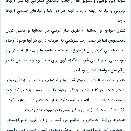
شوند. اين توهين و تشويق هم از جانب انسانهاي ديگر مي آيد پس ارتباط
نزديكي با نياز به رابطه دارد و البته هر دو اينها با نيازهاي جسمي ارتباط
دارند.
كنترل جوامع و انسانها از طريق نياز آفريني در انسانها و مجبور كردن
نامحسوس آنها در جهت ارضا نيازهايي كه سرمايه داران در آنها بوجود آورنده
اند انجام مي گيرد. پس از طريق تبليغات، مسابقه ها و … نياز به احترام و
خود نمايي تحريك مي شود تا انگيزة قوي براي تقاضا و خريد اجناسي كه در
واقع نمي خواسته اند بوجود آيد.
هنجار: يك نوع قاعده، يك نوع شيوه رفتار اجتماعي و همچنين زندگي فردي
است. هنجار در كليه شئون زندگي وجود دارند و بسيار زيادند. آنها چند
مشخصه دارند: 1 – قاعده و استاندارد رفتار اجتماعي 2 – رعايت كردن
اكثريت 3 – مجازات (رسمي و غير رسمي) درصورت عدم رعايت.
هنجارها روابط اجتماعي را تنظيم مي كنند و از آن طريق نظم اجتماعي
بوجود مي آيد. نظم اجتماعي براي زندگي پيچيده انسان عاملي حياتي است.