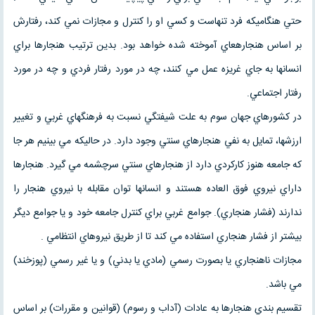
حتي هنگاميكه فرد تنهاست و كسي او را كنترل و مجازات نمي كند، رفتارش
بر اساس هنجارهعاي آموخته شده خواهد بود. بدين ترتيب هنجارها براي
انسانها به جاي غريزه عمل مي كنند، چه در مورد رفتار فردي و چه در مورد
رفتار اجتماعي.
در كشورهاي جهان سوم به علت شيفتگي نسبت به فرهنگهاي غربي و تغيير
ارزشها، تمايل به نفي هنجارهاي سنتي وجود دارد. در حاليكه مي بينيم هر جا
كه جامعه هنوز كاركردي دارد از هنجارهاي سنتي سرچشمه مي گيرد. هنجارها
داراي نيروي فوق العاده هستند و انسانها توان مقابله با نيروي هنجار را
ندارند (فشار هنجاري). جوامع غربي براي كنترل جامعه خود و يا جوامع ديگر
بيشتر از فشار هنجاري استفاده مي كند تا از طريق نيروهاي انتظامي .
مجازات ناهنجاري يا بصورت رسمي (مادي يا بدني) و يا غير رسمي (پوزخند)
مي باشد.
تقسيم بندي هنجارها به عادات (آداب و رسوم) (قوانين و مقررات) بر اساس