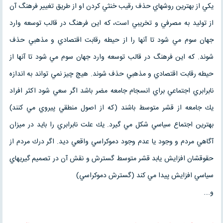
يكي از بهترين روشهاي حذف رقيب خنثي كردن او از طريق تغيير فرهنگ آن
از توليد به مصرفي و تخريبي است، كه اين فرهنگ در قالب توسعه وارد
جهان سوم مي شود تا آنها را از حيطه رقابت اقتصادي و مذهبي حذف
شوند. كه اين فرهنگ در قالب توسعه وارد جهان سوم مي شود تا آنها از
حيطه رقابت اقتصادي و مذهبي حذف شوند. هيچ چيز نمي تواند به اندازه
نابرابري اجتماعي براي انسجام جامعه مضر باشد اگر سعي شود اكثر افراد
يك جامعه از قشر متوسط باشند (كه از اصول منطقي پيروي مي كنند)
بهترين اجتماع سياسي شكل مي گيرد. يك علت نابرابري را بايد در ميزان
آگاهي مردم و وجود يا عدم وجود دموكراسي واقعي ديد. اگر درك مردم از
حقوقشان افزايش يابد قشر متوسط گسترش و نقش آن در تصميم گيريهاي
سياسي افزايش پيدا مي كند (گسترش دموكراسي)
و….