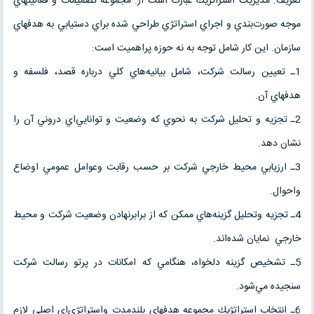
تعريف: مديريت استراتژيك عبارت است از: مجموعه تصميمات و فعاليتهاي
موجه صورت‌بندي و اجراي استراتژي طراحي شده براي دستيابي به هدفهاي
سازمان. اين كار شامل توجه به نه حوزه پراهميت است:
1ـ تعيين رسالت شركت، شامل بيانيه‌هاي كلي درباره قصد، فلسفه و
هدفهاي آن.
2ـ تجزيه و تحليل‌ شركت به نحوي كه وضعيت و توانايي‌اي دروني آن را
نشان دهد.
3ـ ارزيابي محيط خارجي شركت بر حسب رقابت وعوامل عمومي اوضاع
واحوال.
4ـ تجزيه وتحليل گزينه‌هاي ممكن كه از برابرنهادن وضعيت شركت و محيط
خارجي نمايان شده‌اند.
5ـ تشخيص گزينه دلخواه، هنگامي كه امكانات در پرتو رسالت شركت
سنجيده مي‌شود.
6ـ انتخاب استراتژيك مجموعه هدفهاي بلندمدت واستراتژي‌اي اصلي لازم