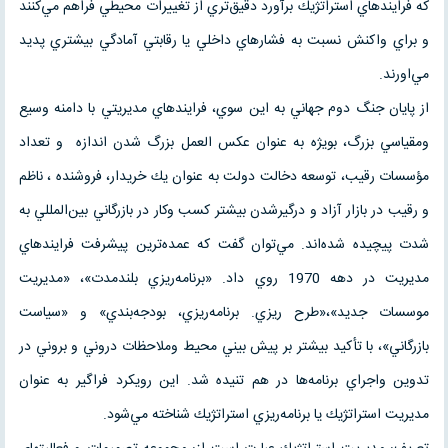
كه فرايندهاي استراتژيك برآورد دقيق‌تري از تغييرات محيطي فراهم مي‌كنند
و براي واكنش نسبت به فشارهاي داخلي يا رقابتي آمادگي بيشتري پديد
مي‌اورند.
از پايان جنگ دوم جهاني به اين سوي، فرايندهاي مديريتي با دامنه وسيع
ومقياسي بزرگ، بويژه به عنوان عكس العمل بزرگ شدن اندازه و تعداد
مؤسسات رقيب، توسعه دخالت دولت به عنوان يك خريدار، فروشنده ، ناظم
و رقيب در بازار آزاد و درگيرشدن بيشتر كسب وكار در بازرگاني بين‌المللي به
شدت پيچيده شده‌اند. مي‌توان گفت كه عمده‌ترين پيشرفت فرايندهاي
مديريت در دهه 1970 روي داد. «برنامه‌ريزي بلندمدت»، «مديريت
موسسات جديد»،«طرح ريزي. برنامه‌ريزي، بودجه‌بندي» و «سياست
بازرگاني»، با تأكيد بيشتر بر پيش بيني محيط وملاحظات دروني و بروني در
تدوين واجراي برنامه‌ها در هم تنيده شد. اين رويكرد فراگير به عنوان
مديريت استراتژيك يا برنامه‌ريزي استراتژيك شناخته مي‌شود.