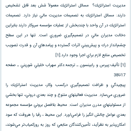
مديريت استراتژيك؟ مسائل استراتژيك معمولاً شش بعد قابل تشخيص
دارند: مسائل استراتژيك به تصميمات مديريت مالي نياز دارد. تصميمات
استراتژيك در آن واحد با چندبخش از عمليات مؤسسه سروكار دارند بنابراين
دخالت مديران مالي در تصميم‌گيري ضروري است. تنها در اين سطح
چشم‌انداز درك و پيش‌بيني اثرات گسترده و پيامدهاي آن و قدرت تصويب
تخصيص منابع لازم براي اجرا وجود دارد.[1]
[1] تأليف:پيرس و رابينسون ـ ترجمه:دكتر سهراب خليلي شوريني ـ صفحه
17تا38
پيچيدگي و ظرافت تصميم‌گيري دركسب وكار، مديريت استراتژيك را
ضروري مي‌سازد. مديريت فعاليتهاي متنوع و چند بعدي دروني، تنها بخشي
از مسئوليتهاي مدرن مديران است. محيط بلافصل بروني مؤسسه مجموعه
بعدي عوامل چالش انگيز را فرامي‌اورد. اين محيط ، رقبا را هروقت كه سود
امكان‌پذير به نظرآيد، تأمين‌كنندگان منابعي كه روز به روزكمياب‌تر مي‌شوند،