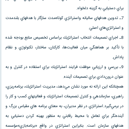
براي دستيابي به گزينه دلخواه.
7ـ تدوين هدفهاي ساليانه واستراتژي كوتاه‌مدت سازگار با هدفهاي بلندمدت
و استراتژي‌هاي اصلي.
8ـ اجراي تصميمات انتخاب استراتژيك براساس تخصيص منابع بودجه شده
با تأكيد بر هماهنگي ميان فعاليت‌ها، كاركنان، ساختار، تكنولوژي و نظام
پاداش.
9ـ بررسي و ارزيابي موفقت فرايند استراتژيك براي استفاده در كنترل و به
عنوان درون‌دادي براي تصميمات آينده.
همچنانكه اين ارائه نه مورد نشان مي‌دهد، مديريت استراتژيك، برنامه‌ريزي،
راهبري، سازماندهي و كنترل تصميمات استراتژيك و فعاليتهاي كسب و كار را
در برمي‌گيرد.استراتژي در نظر مديران، به معناي برنامه هاي مقياس بزرگ و
آينده‌نگر براي تعامل با محيط رقابتي به منظور بهينه كردن دستيابي به
هدفهاي سازمان است. بنابراين استراتژي در واقع «برنامه‌بازي»مؤسسه