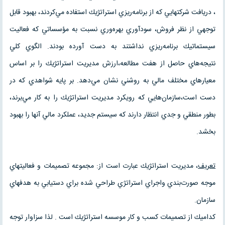
، دريافت شركتهايي كه از برنامه‌ريزي استراتژيك استفاده مي‌كردند، بهبود قابل
توجهي از نظر فروش، سودآوري بهره‌وري نسبت به مؤسساتي كه فعاليت
سيستماتيك برنامه‌ريزي نداشتند به دست آورده بودند. الگوي كلي
نتيجه‌هاي حاصل از هفت مطالعه،‌ارزش مديريت استراتژيك را بر اساس
معيارهاي مختلف مالي به روشني نشان مي‌دهد. بر پايه شواهدي كه در
دست است،سازمان‌هايي كه رويكرد مديريت استراتژيك را به كار مي‌برند،
بطور منطقي و جدي انتظار دارند كه سيستم جديد، عملكرد مالي آنها را بهبود
بخشد.
تعريف
، مديريت استراتژيك عبارت است از: مجموعه تصميمات و فعاليتهاي
موجه صورت‌بندي واجراي استراتژي طراحي شده براي دستيابي به هدفهاي
سازمان.
كداميك از تصميمات كسب و كار موسسه استراتژيك است . لذا سزاوار توجه