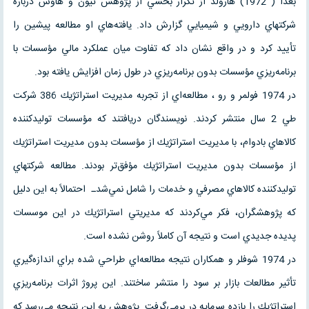
بعداً ( 1972) هارولد از تكرار بخشي از پژوهش تيون و هاوس درباره
شركتهاي دارويي و شيميايي گزارش داد. يافته‌هاي او مطالعه پيشين را
تأييد كرد و در واقع نشان داد كه تفاوت ميان عملكرد مالي مؤسسات با
برنامه‌ريزي مؤسسات بدون برنامه‌ريزي در طول زمان افزايش يافته بود.
در 1974 فولمر و رو ، مطالعه‌اي از تجربه مديريت استراتژيك 386 شركت
طي 2 سال منتشر كردند. نويسندگان دريافتند كه مؤسسات توليدكننده
كالاهاي بادوام، با مديريت استراتژيك از مؤسسات بدون مديريت استراتژيك
از مؤسسات بدون مديريت استراتژيك مؤفق‌تر بودند. مطالعه شركتهاي
توليدكننده كالاهاي مصرفي و خدمات را شامل نمي‌شدـ احتمالاً به اين دليل
كه پژوهشگران، فكر مي‌كردند كه مديريتي استراتژيك در اين موسسات
پديده جديدي است و نتيجه آن كاملاً روشن نشده است.
در 1974 شوفلر و همكاران نتيجه مطالعه‌اي طراحي شده براي اندازه‌گيري
تأثير مطالعات بازار بر سود را منتشر ساختند. اين پروژ اثرات برنامه‌ريزي
استراتژيك را بازده سرمايه در برمي‌گرفت. پژوهش به اين نتيجه مي‌رسد كه