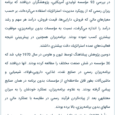
در بررسي 93 مؤسسه توليدي آمريكايي، پژوهشگران دريافتند كه برنامه
ريزان رسمي كه از رويكرد مديريت استراتژيك استفاده مي‌كرده‌اند، بر حسب
معيارهاي مالي كه فروش، دارايي‌ها، قيمت فروش، درآمد هر سهم و رشد
درآمد را اندازه مي‌گرفت، نسبت به مؤسسات بدون برنامه‌ريزي، موفقيت
بيشتري كسب نموده بودند. برنامه‌ريزان همچنين در پيش‌بيني نتيجه
فعاليت‌هاي عمده استراتژيك دقت بيشتري داشتند.
دومين پژوهش پيشاهنگ توسط تيون و هاوس در سال 1970 چاپ شد كه
36 مؤسسه در شش صنعت مختلف را مطالعه كرده‌ بودند. انها دريافتند كه
برنامه‌ريزان رسمي در صنايع نفت، غذايي، دارويي،فولاد، شيميايي و
ماشين‌آلات بطور قابل ملاحظه‌اي از مؤسسات بدون برنامه در همان صنايع
پيشي گرفته بودند. به علاوه، برنامه‌ريزان، عملكرد خودشان را به ميزان
معتنابهي بعد از پياده‌كردن فرآيند رسمي در مقايسه با عملكرد مالي در
سالهاي بدون برنامه‌ريزي، بالا برده‌ بودند.