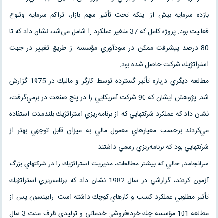
بازده سرمايه بيش از اينكه تحت تأثير سهم بازار، تراكم سرمايه وتنوع
فعاليت بود. پروژه كامل كه 37 متغير عملكرد را شامل مي‌شد، نشان داد كه تا
80 درصد پيشرفت ممكن در سودآوري مؤسسه از طريق تغيير در جهت
استراتژيك شركت حاصل شده بود.
مطالعه ديگري درباره تأثير گسترده توسط كارگر و ماليك در 1975 گزارش
شد. پژوهش ايشان كه 90 شركت آمريكايي را در پنج صنعت در برمي‌گرفت،
نشان داد كه عملكرد شركتهايي كه از برنامه‌ريزي استراتژيك بلندمدت استفاده
مي‌كردند برحسب معيارهاي معمول مالي به ميزان قابل توجهي بهتر از
شركتهايي بود كه برنامه‌ريزي رسمي داشتند.
سرانجامدر حالي كه بيشتر مطالعات، مديريت استراتژيك را در شركتهاي بزرگ
آزمون كردند، گزارشي در سال 1982 نشان داد كه برنامه‌ريزي استراتژيك
تأثير مطلوبي عملكرد كسب و كارهاي كوچك داشته است. رابينسون پس از
مطالعه 101 مؤسسه چك خرده‌فروشي خدماتي و توليدي ظرف مدت 3 سال