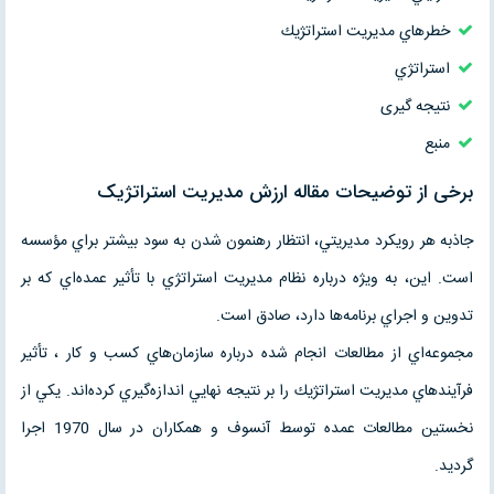
خطرهاي مديريت استراتژيك
استراتژي
نتیجه گیری
منبع
برخی از توضیحات مقاله ارزش مديريت استراتژيک
جاذبه هر رويكرد مديريتي، انتظار رهنمون شدن به سود بيشتر براي مؤسسه
است. اين، به ويژه درباره نظام مديريت استراتژي با تأثير عمده‌اي كه بر
تدوين و اجراي برنامه‌ها دارد، صادق است.
مجموعه‌اي از مطالعات انجام شده درباره سازمان‌هاي كسب و كار ، تأثير
فرآيندهاي مديريت استراتژيك را بر نتيجه نهايي اندازه‌گيري كرده‌اند. يكي از
نخستين مطالعات عمده توسط آنسوف و همكاران در سال 1970 اجرا
گرديد.