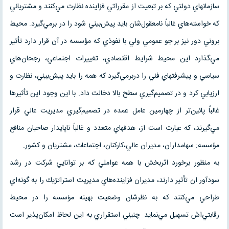
سازمانهاي دولتي كه بر تبعيت از مقرراتي فزاينده نظارت مي‌كنند و مشترياني
كه خواسته‌هاي غالباً نامعقول‌شان بايد پيش‌بيني شود را در برمي‌گيرد. محيط
بروني دور نيز بر جو عمومي ولي با نفوذي كه مؤسسه در آن قرار دارد تأثير
مي‌گذارد اين محيط شرايط اقتصادي، تغييرات اجتماعي، رجحان‌هاي
سياسي و پيشرفتهاي فني را دربرمي‌گيرد كه همه را بايد پيش‌بيني، نظارت و
ارزيابي كرد و در تصميم‌گيري سطح بالا دخالت داد. با اين وجود اين تأثيرها
غالباً پائين‌‌تر از چهارمين عامل عمده در تصميم‌گيري مديريت عالي قرار
مي‌گيرند، كه عبارت است از، هدفهاي متعدد و غالباً ناپايدار صاحبان منافع
مؤسسه: سهامداران، مديران عالي،كاركنان، اجتماعات، مشتريان و كشور.
به منظور برخورد اثربخش با همه عواملي كه بر توانايي شركت در رشد
سودآور ان تأثير دارند، مديران فزاينده‌هاي مديريت استراتژيك را به گونه‌اي
طراحي مي‌كنند كه به نظرشان وضعيت بهينه مؤسسه را در محيط
رقابتي‌اش تسهيل مي‌نمايد. چنيني استقراري به اين لحاظ امكان‌پذير است