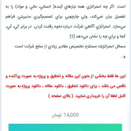
است. اگر چه استراتژي همه نيازهاي آينده( انساني، مالي و مواد) را به
تفصيل بيان نمي‌كند، ولي چارچوبي براي تصميم‌گيري مديريتي فراهم
مي‌سازد. استراتژي آگاهي شركت درباره نحوه رقابت كردن. در برابر كي، كي،
كجا و براي چه را نشان مي‌دهد.[1]
مسائل استراتژيك مستلزم تخصيص مقادير زيادي از منابع شركت است.
و…
این ها فقط بخشی از متون این
مقاله
و
تحقیق
و پروژه به صورت پراکنده و
ناقص می باشد ، برای
دانلود تحقیق
،
دانلود مقاله
، دانلود پروژه به صورت
کامل لطفا آن را خریداری نمایید
. (
بالای صفحه
)
14,000
تومان