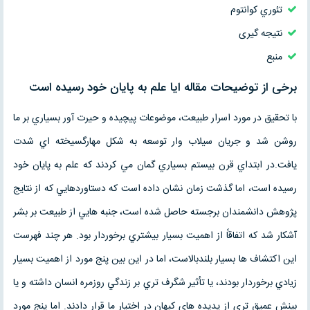
تئوري كوانتوم
نتیجه گیری
منبع
برخی از توضیحات مقاله ایا علم به پایان خود رسیده است
با تحقيق در مورد اسرار طبيعت، موضوعات پيچيده و حيرت آور بسياري بر ما
روشن شد و جريان سيلاب وار توسعه به شكل مهارگسيخته اي شدت
يافت.در ابتداي قرن بيستم بسياري گمان مي كردند كه علم به پايان خود
رسيده است، اما گذشت زمان نشان داده است كه دستاوردهايي كه از نتايج
پژوهش دانشمندان برجسته حاصل شده است، جنبه هايي از طبيعت بر بشر
آشكار شد كه اتفاقاً از اهميت بسيار بيشتري برخوردار بود. هر چند فهرست
اين اكتشاف ها بسيار بلندبالاست، اما در اين بين پنج مورد از اهميت بسيار
زیادي برخوردار بودند، يا تأثير شگرف تري بر زندگي روزمره انسان داشته و يا
بينش عميق تري از پديده هاي كيهان در اختيار ما قرار دادند. اما پنج مورد