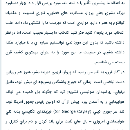
به اعتقاد ما بيشترين تأثير را داشته اند، مورد بررسي قرار داد. چهار دستاورد
بزرگ بشري يعني پرواز، مسافرت هاي فضايي، تئوري نسبيت و مكانيك
كوانتوم به همراه دارو، مواردي است كه فهرست ما را تشكيل داده اند. علت
انتخاب مورد پنجم؟ شايد فكر كنيد انتخاب ما بسيار عجيب است، اما در نظر
داشته باشيد كه بدون اين مورد نمي توانستيم سياره اي با 6 ميليارد سكنه
داشته باشيم. در حقيقت ما اين مورد را به عنوان مهمترين كشف قرن
بيستم مي شناسيم.
در آغاز قرن، به نظر مي رسيد كه پرواز، آرزوي ديرينه بشر، هنوز هم رويايي
دست نيافتني است. زماني كه جورج واشنگتن پسربچه اي بيش نبود، دانيل
برنولي، رياضيدان سوئيسي تشريح كرد كه چگونه بال خميده مي تواند
هواپيمايي را به آسمان ببرد .پيش از آن كه اولين رئيس جمهور آمريكا فوت
كند سر جورج كيلي (Sir George Cayley) فيزيكدان انگليسي بدنه كلي
هواپيماهاي امروزي – بال هاي ثابت براي بلند كردن و دم براي كنترل و