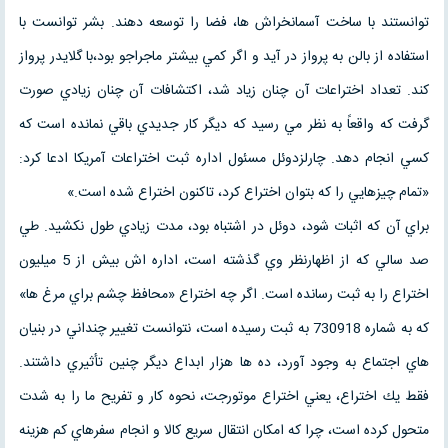
توانستند با ساخت آسمانخراش ها، فضا را توسعه دهند. بشر توانست با
استفاده از بالن به پرواز در آيد و اگر كمي بيشتر ماجراجو بود،با گلايدر پرواز
كند. تعداد اختراعات آن چنان زياد شد، اكتشافات آن چنان زيادي صورت
گرفت كه واقعاً به نظر مي رسيد كه ديگر كار جديدي باقي نمانده است كه
كسي انجام دهد. چارلزدوئل مسئول اداره ثبت اختراعات آمريكا ادعا كرد:
«تمام چيزهايي را كه بتوان اختراع كرد، تاكنون اختراع شده است.»
براي آن كه اثبات شود، دوئل در اشتباه بود، مدت زيادي طول نكشيد. طي
صد سالي كه از اظهارنظر وي گذشته است، اداره اش بيش از 5 ميليون
اختراع را به ثبت رسانده است. اگر چه اختراع «محافظ چشم براي مرغ ها»
كه به شماره 730918 به ثبت رسيده است، نتوانست تغيير چنداني در بنيان
هاي اجتماع به وجود آورد، ده ها هزار ابداع ديگر چنين تأثيري داشتند.
فقط يك اختراع، يعني اختراع موتورجت، نحوه كار و تفريح ما را به شدت
متحول كرده است، چرا كه امكان انتقال سريع كالا و انجام سفرهاي كم هزينه