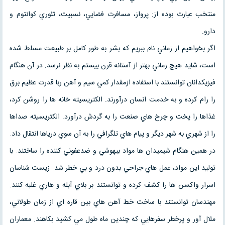
منتخب عبارت بوده از: پرواز، مسافرت فضايي، نسبيت، تئوري كوانتوم و
دارو.
اگر بخواهيم از زماني نام ببريم كه بشر به طور كامل بر طبيعت مسلط شده
است، شايد هيچ زماني بهتر از آستانه قرن بيستم به نظر نرسد. در آن هنگام
فيزيكدانان توانستند با استفاده ازمقدار كمي سيم و آهن ربا قدرت عظيم برق
را رام كرده و به خدمت انسان درآورند. الكتريسيته خانه ها را روشن كرد،
غذاها را پخت و چرخ هاي صنعت را به گردش درآورد. الكتريسيته صداها
را از شهري به شهر ديگر و پيام هاي تلگرافي را به آن سوي درياها انتقال داد.
در همين هنگام شيميدان ها مواد بيهوشي و ضدعفوني كننده را ساختند. با
توليد اين مواد، عمل هاي جراحي بدون درد و بي خطر شد. زيست شناسان
اسرار واكسن ها را كشف كرده و توانستند بر بلاي آبله و هاري غلبه كنند.
مهندسان توانستند با ساخت خط آهن هاي بين قاره اي از زمان طولاني،
ملال آور و پرخطر سفرهايي كه چندين ماه طول مي كشيد بكاهند. معماران