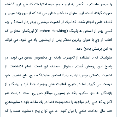
را ميسر ساخت. با نگاهي به اين حجم انبوه اختراعات كه طي قرن گذشته
صورت گرفته است، اين سئوال به ذهن خطور مي كند كه از بين چند ميليون
كشف علمي انجام شده، كداميك از اهميت بيشتري برخوردار است؟ و چه
كسي بهتر از استفن هاوكينگ (Stephen Hawking)فيزيكدان معلولی كه
اغلب از وي با عنوان برترين متفكر پس از اينشتين ياد مي شود، مي تواند
به اين پرسش پاسخ دهد.
هاوكينگ كه با استفاده از تجهيزات رايانه اي مخصوص سخن مي گويد، در
پاسخ اين پرسش گفت: «سئوال احمقانه اي است. تمام اكتشافات از
اهميت يكساني برخوردارند.» يقيناً استفن هاوكينگ، برج عاج نشين علم،
درست مي گويد. اما در دنياي فعاليت هاي روزمره، جدا كردن برندگان از
بازندگان نه تنها ممكن، بلكه در بسياري مواقع ضروري است. درست هم
اكنون، كه علي رغم مواجهه با محدوديت فضا در يك مقاله، بايد دستاوردهاي
صد سال ابداعات علمي را بيان كنيم. اما مي توان پنج دستاورد عمده را كه