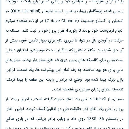
پايدار كردن هواپيما – را طراحي كرد و زماني كه برادران رايت با دوچرخه
ورمـي فتند، پيشگامان پرواز، يـعنـي اوتـو ليلينتال (Otto Lilienthal) در
آلـمـان و اكـتـاو چـانـوت (Octave Chanute) در ايالات متحده سرگرم
انجام آزمايشات خود بودند تا ركورد 4 هزار پرواز خود را ثبت كنند. مسئله به
حركت در آوردن بال در هوا، تا نيروي لازم براي پرواز تأمين شود، پيش از
آن حل شده بود. مكانيك هايي كه سرگرم ساخت موتورهاي احتراق داخلي
سبك وزني براي كالسكه هاي بدون دوچرخه هاي موتوردار بودند، موتورهاي
عالي براي هواپيما ساختند. به رغم تمام اين پيشرفت ها، يك قسمت از اين
پازل بزرگ پيدا شده بود. وقتي كه برادران رايت اين قطعه را پيدا كردند،
شايسته عنوان پدران هوانوردي شناخته شدند.
بسياري از اكتشاف ها طي يك اتفاق صورت گرفته است. برادران رايت راز
پرواز را طي يك اتفاق (در حقيقت طي دو اتفاق) كشف كردند. اولين اتفاق
در زمستان 86- 1885 روي داد و ويلبر، برادر بزرگتر، كه در بازي هاكي
مصدوم شده بود از كالج مرخصي گرفت. وي در خانه بستري شد و خود را با