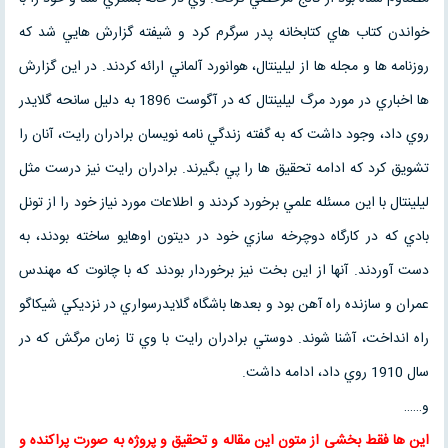
خواندن كتاب هاي كتابخانه پدر سرگرم كرد و شيفته گزارش هايي شد كه
روزنامه ها و مجله ها از ليلينتال، هوانورد آلماني ارائه كردند. در اين گزارش
ها اخباري در مورد مرگ ليلينتال كه در آگوست 1896 به دليل سانحه گلايدر
روي داد، وجود داشت كه به گفته زندگي نامه نويسان برادران رايت، آنان را
تشويق كرد كه ادامه تحقيق ها را پي بگيرند. برادران رايت نيز درست مثل
ليلينتال با اين مسئله علمي برخورد كردند و اطلاعات مورد نياز خود را از تونل
بادي كه در كارگاه دوچرخه سازي خود در ديتون اوهايو ساخته بودند، به
دست آوردند. آنها از اين بخت نيز برخوردار بودند كه با چانوت كه مهندس
عمران و سازنده راه آهن بود و بعدها باشگاه گلايدرسواري در نزديكي شيكاگو
راه انداخت، آشنا شوند. دوستي برادران رايت با وي تا زمان مرگش كه در
سال 1910 روي داد، ادامه داشت.
و……
این ها فقط بخشی از متون این
مقاله
و
تحقیق
و پروژه به صورت پراکنده و