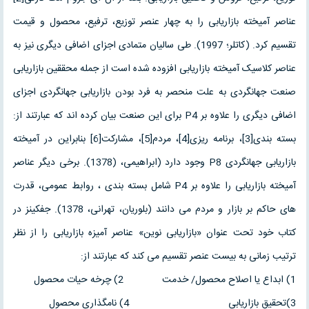
عناصر آمیخته بازاریابی را به چهار عنصر توزیع، ترفیع، محصول و قیمت
تقسیم کرد. (کاتلر؛ 1997). طی سالیان متمادی اجزای اضافی دیگری نیز به
عناصر کلاسیک آمیخته بازاریابی افزوده شده است از جمله محققین بازاریابی
صنعت جهانگردی به علت منحصر به فرد بودن بازاریابی جهانگردی اجزای
اضافی دیگری را علاوه بر P4 برای این صنعت بیان کرده اند که عبارتند از:
بسته بندی[3]، برنامه ریزی[4]، مردم[5]، مشارکت[6] بنابراین در آمیخته
بازاریابی جهانگردی P8 وجود دارد (ابراهیمی، (1378). برخی دیگر عناصر
آمیخته بازاریابی را علاوه بر P4 شامل بسته بندی ، روابط عمومی، قدرت
های حاکم بر بازار و مردم می دانند (بلوریان، تهرانی، 1378). جفکینز در
کتاب خود تحت عنوان «بازاریابی نوین» عناصر آمیزه بازاریابی را از نظر
ترتیب زمانی به بیست عنصر تقسیم می کند که عبارتند از:
1) ابداع یا اصلاح محصول/ خدمت 2) چرخه حیات محصول
3)تحقیق بازاریابی 4) نامگذاری محصول