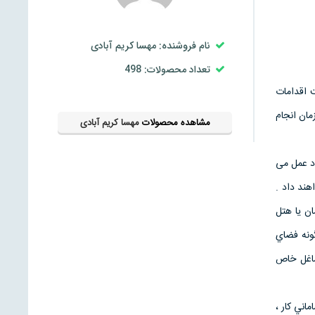
نام فروشنده: مهسا کریم آبادی
تعداد محصولات: 498
 اقدامات
مان انجام
مشاهده محصولات
مهسا کریم آبادی
ود عمل می
هند داد .
ن یا هتل
گونه فضاي
شاغل خاص
اني كار ،