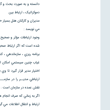
دانسته و به صورت بحث و گفتگ
دموکراتيک ، ارتباط بين
مديران و کارکنان هتل بسيار 
مي نويسد :
وجود ارتباطات مؤثر و صحيح د
شده است که اگر ارتباط صحيح
برنامه ريزي ، سازماندهي ، ک
غياب چنين سيستمي امکان ادا
اختيار مدير قرار گيرد تا وي
ارتباطي مديــر را در سازمـ
نقش عمده در سازمان است :
اگر به زماني که صرف انجام 
ارتباط و انتقال اطلاعات مي گ