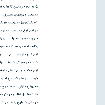
2- به انجام رساندن کارها به نحو مطلوب
مديريت و روشهاي رهـبري
1-دیکتاتوری( مديريـت خودکامـــه)
در این نوع مدیریت ، مدیر ب
جاري ، دستورالعملهايــــي ر
وظيفه نموده و هميشه به حر
اين گـروه از مديــران بــر 
کنند و در صورتی که مقـــررات
اين گونه مديران اعمال سلیق
خود را با روش شخصي اداره مي
مديريتي داراي محيط كاري 
مانند مشاغل نظامی جوابگو باش
در مديريت باري به هر جهت و 