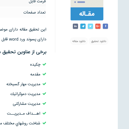
فرمت فایل
تعداد صفحات
دارای پسوند ورد word قابل ویرایش است
دانلود تحقیق
دانلود مقاله
برخی از عناوین تحقیق م
چکیده
مقدمه
مديريت مهار گسيخته
مديريت دموكراتيك
مديريت مشارکتی
اهــداف مـديريــت
شناخت روشهاي مختلف مد