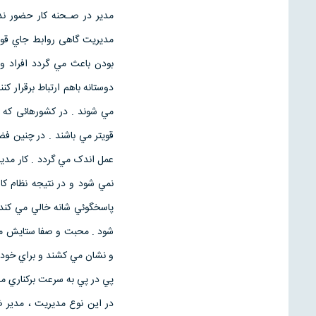
مدير در صـحنه كار حضور ندا
مديريت گاهی روابط جاي قوا
بودن باعث مي گردد افراد و 
دوستانه باهم ارتباط برقرار ک
مي شوند . در کشورهائی که تن
قويتر مي باشند . در چنين 
عمل اندک مي گردد . کار مدي
نمي شود و در نتيجه نظام ک
پاسخگوئي شانه خالي مي کند
شود . محبت و صفا ستايش مي
و نشان مي کشند و براي خود ج
پي در پي به سرعت بركناري مد
در این نوع مديريت ، مدیر 