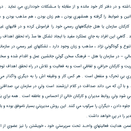
شته و در دفتر كار خود مانده و از مقابله با مـشكلات خودداري مي نمايد . در 
نين و ضوابط را گرفته و همشهري بودن ، هم زبان بودن ، هم مذهب بودن و
کارکنان سازمان يا هتل جايگاههاي رسمي خود را فراموش کرده و در قالبهاي غي
نند . گاهي اين افراد به جاي عملکرد مفید با ايجاد تشکل ها سدّ راه تحقق اهداف
وع و گوناگوني نژاد ، مذهب و زبان وجود دارد ، تشکلهاي غير رسمي در سازمانه
فضائي – در سازمان يا هتل – فرهنگ سخن گوئي جانشين عمل و اقدام شده و سخن
ريت و کارکنان حرافي و لفاظي است و به فعاليت و تلاش در راه تحقق اهداف توج
اري بي تحرک و منفعل است . هر کس کار و وظيفه اش را به ديگري واگذار مي 
 و با آن که می داند صداقت در کلام ارزشمند است ولي در سازمان بي صداقتي
 شود ولي روابط مديران و کارکنان خالي از احساس و عاطفه است . همه براي ي
لوه دادن ، ديگران را سرکوب مي کنند. اين روش مديريتي بسيار ناموفق بوده و ب
ير را در پي خواهد داشت .
ضمن هدايت فعاليتهاي واحـد تحت سرپرستي خود ، خويشتن را نيز عضوي از ا