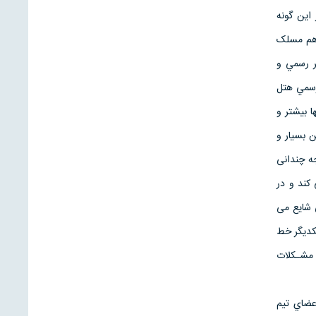
اين گونه
 هم مسلک
ر رسمي و
 رسمي هتل
ا بیشتر و
 بسيار و
ه چندانی
کند و در
 شايع می
کديگر خط
ا مشـكلات
عضاي تيم