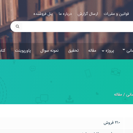
قوانین و مقررات
ارسال گزارش
درباره ما
پنل فروشنده
انی
پروژه
مقاله
تحقیق
نمونه سوال
پاورپوینت
کتا
انی
/
مقاله
210 فروش