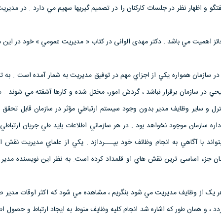
و و اظهار نظر در جلسات كاركنان را در تصميم گيريها سهيم مي دارد . در مدير
حائز اهميت مي باشد . دکتر مهدی الوانی در کتاب « مديريت عمومي » خود در اين 
ر سازمان همواره يکي از اجزاي مهم در توفيق مديريت به شمار آمده است . به ت
ي در سازمان برقرار نباشد ، گردش امور، مختل شده و کارها آشفته مي شوند . ه
نترل و ساير وظايف مدير بدون وجود سيستم ارتباطي مؤثر در سازمان قابل تحقق ن
ره سازمان موجود نخواهد بود . در هر سازماني اطلاعات بايد طي جريان ارتباطي 
 بتواند با آگاهي به انجام وظائف خود بپـــردازد . يکي از علماي مديريت نقش ا
ــان جزء اساسی ترین نقش هاي او قلمداد کرده است. به نظر اين نويسنده مدير 
هر يک از وظايف مديريت مي شود بنگريم ، مشاهده مي شود که اکثر اوقات مدير ص
ردد ، و همان طور که اشاره شد انجام کليه وظايف منوط به ايجاد ارتباط و حصول ا