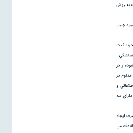
يت به روش
مورد چنين
جربه ثابت
ماهنگي ،
بوده و در
مداوم در
طلاعاتي و
داراي سه
رف ايجاد
طلاعات مي