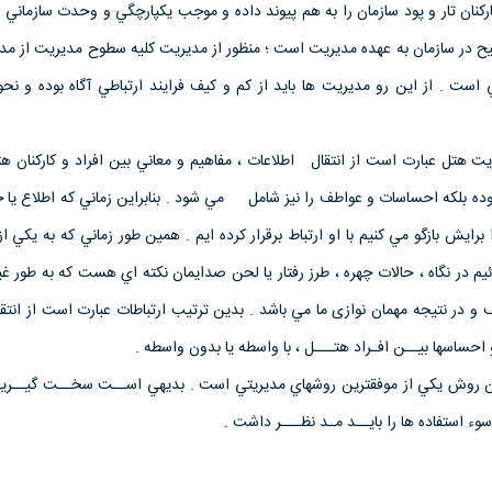
ارکنان تار و پود سازمان را به هم پيوند داده و موجب يکپارچگي و وحدت سازماني 
ح در سازمان به عهده مديريت است ؛ منظور از مديريت کليه سطوح مديريت از مدی
ي است . از اين رو مديريت ها بايد از کم و کيف فرايند ارتباطي آگاه بوده و نحو
يت هتل عبارت است از انتقال اطلاعات ، مفاهيم و معاني بين افراد و کارکنان ه
بوده بلکه احساسات و عواطف را نيز شامل مي شود . بنابراين زماني که اطلاع يا خ
رايش بازگو مي کنيم با او ارتباط برقرار کرده ايم . همين طور زماني که به يکي از ک
يم در نگاه ، حالات چهره ، طرز رفتار یا لحن صدايمان نکته اي هست که به طور غ
 و در نتیجه مهمان نوازی ما مي باشد . بدين ترتيب ارتباطات عبارت است از انتقا
 احساسها بيــن افـراد هتـــل ، با واسطه يا بدون واسطه .
ن روش يكي از موفقترين روشهاي مديريتي است . بديهي اســت سخــت گيــريها
سوء استفاده ها را بايــد مـد نظـــر داشت .