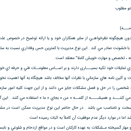
دون هيچگونه نظرخواهـي از ساير همکاران خود و یا ارائه توضيح در خصوص علت
ا با خشونت صادر مي كند . اين نوع مديريت با کمترين حس وفاداري نسبت به ساز
فه ، تخصص و مهارت خويش کاملا” معتقد است .
روي تمايلات خود تکيه بسیـــاری دارند و بر اســاس معلومــات فني و حرفه اي خ
 و آئين نامه هاي سازماني با نظرات آنها مخالف باشد هیچگاه به آنها اهميت نخوا
ه شخصی را در حل و فصل مشکلات جايز مي دانند و از اين جهت کليه امور سازما
 کننـــد و هميشــــه از کلمــه « من » بجاي « ما » استفاده مي کنند . اين 
سخت و نامناسب مي باشد . در حال حاضر اين نوع مديريت ممکن است در م
د اما در موارد دیگر عدم موفقيت آن كاملاً به اثبات رسيده است .
مهار گسيخته مـشكلات به عهده كاركنان است و در مواقع ازدحام و شلوغي و نابسام