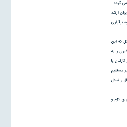
مي گردد .
ران ارشد
ه برقراري
تل که اين
بري را به
ارکنان يا
یر مستقیم
ل و تبادل
ي لازم و