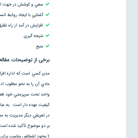
سعي و كوشش در جهت ارت
آشنايي با ايجاد روابط انسا
افزايش در آمد از راه تقلي
نتیجه گیری
منبع
برخی از توضیحات مقاله 
مدير كسي است كه اداره افراد 
مادي آن را به نحو مطلوب ادا
واحد تحت سرپرستي خود فعالي
كيفيت عهده دار است . به عب
در تعريفي ديگر مديريت به مع
بر دو موضوع تأکيد شده است 
1-وجود اشخاص مناسب براي انجام کارها