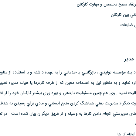
قاء سطح تخصص و مهارت کارکنان
ني بين كاركنان
ل ضايعات
مدیر
يك مؤسسه توليدي ، بازرگانـي يا خدماتي را به عهده داشته و با استفاده از منابع
ره نمايد و به منظور نيل به اهـداف معين كه از طرف كارفرما يا هيات مديره تعي
ت نمايد . وی هم چنین مسئوليت بازدهي و بهره وري بيشتر كاركنان خود را از نظ
ارت ديگر « مديريت يعني هماهنگ کردن منابع انساني و مادي براي رسيدن به هدف»
نای سرپرستي انجام دادن کارها به وسيله و از طريق ديگران بیان شده است . در ت
: