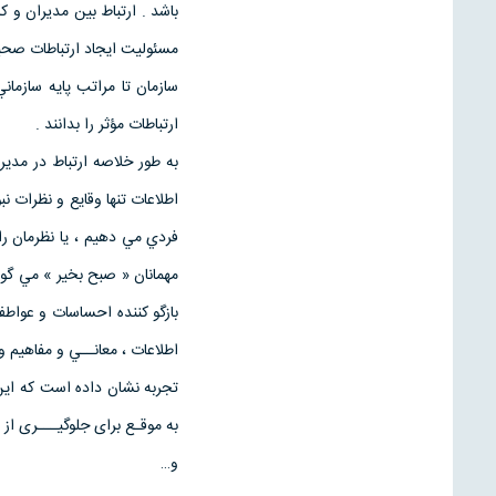
باشد . ارتباط بین مدیران و ک
مسئوليت ايجاد ارتباطات صحي
سازمان تا مراتب پايه سازمان
ارتباطات مؤثر را بدانند .
به طور خلاصه ارتباط در مدير
اطلاعات تنها وقايع و نظرات ن
فردي مي دهيم ، يا نظرمان را ب
مهمانان « صبح بخير » مي گوئ
بازگو کننده احساسات و عواطف
اطلاعات ، معانــي و مفاهيم و
تجربه نشان داده است كه اي
به موقـع برای جلوگیـــری از 
و…