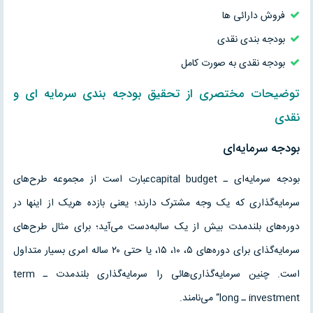
فروش دارائى ها
بودجه بندى نقدى
بودجه نقدى به صورت کامل
توضیحات مختصری از
تحقیق
بودجه بندی سرمایه ای و
نقدی
بودجه سرمايه‌اى
بودجه سرمايه‌اى ـ capital budgetعبارت است از مجموعه طرح‌هاى
سرمايه‌گذارى که يک وجه مشترک دارند؛ يعنى بازده هريک از اينها در
دوره‌هاى بلندمدت بيش از يک سالبه‌دست مى‌آيد؛ براى مثال طرح‌هاى
سرمايه‌گذاى براى دوره‌هاى ۵، ۱۰، ۱۵، يا حتى ۲۰ ساله امرى بسيار متداول
است. چنين سرمايه‌گذارى‌هائى را سرمايه‌گذارى بلندمدت ـ term
investment ـ long“ مى‌نامند.