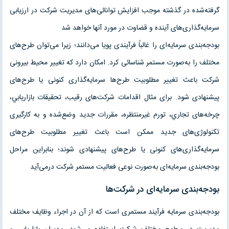
گرفته‌شده در گذشته موجب افزايش توانائى‌هاى مديريت شرکت در ارزيابى
سرمايه‌گذارى‌هاى آينده و قضاوت در مورد آنها خواهد شد
بودجه‌بندى سرمايه‌اى را غالباً فرآيندى پويا مى‌دانند؛ زيرا مى‌توان طرح‌هاى
مختلف را به‌صورت مستمر شناسائى کرد. امکان دارد که تغيير محيط بيرونى
شرکت باعث تغيير مطلوبيت طرح‌ها سرمايه‌گذارى کنونى يا طرح‌هاى
پيشنهادى شود. براى مثال اقدامات شرکت‌هاى رقيب، تحقيقات بازاريابي،
چرخه‌هاى تجاري، تورم غيرمنتظره، مقررات جديد وضع‌شده و به‌ کارگيرى
تکنولوژى‌هاى جديد ممکن است باعث تغيير مطلوبيت طرح‌هاى
سرمايه‌گذارى‌هاى کنونى يا طرح‌هاى پيشنهادى شوند؛ بنابراين مراحل
بودجه‌بندى سرمايه‌اى به‌صورت نوعى فعاليت مستمر شرکت درمى‌آيد
بودجه‌بندى سرمايه‌اى در شرکت‌ها
بودجه‌بندى سرمايه فرآيند مستمرى است که از آن در اجراء وظايف مختلف