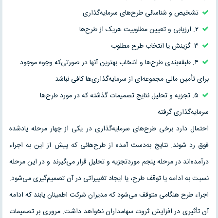
تشخيص و شناسائى طرح‌هاى سرمايه‌گذارى
۲. ارزيابى و تعيين مطلوبيت هريک از طرح‌ها
۳. گزينش يا انتخاب طرح مطلوب
۴. طبقه‌بندى طرح‌ها و انتخاب بهترين آنها در صورتى‌که وجوه موجود
براى تأمين مالى مجموعه‌اى از سرمايه‌گذارى‌ها کافى نباشد
۵. تجزيه و تحليل نتايج تصميمات گذشته که در مورد طرح‌ها
سرمايه‌گذارى گرفته
احتمال دارد برخى طرح‌هاى سرمايه‌گذارى در يکى از چهار مرحله يادشده
فوق رد شوند. نتايج به‌دست آمده از طرح‌هائى که پيش از اين به اجراء
درآمده‌اند در مرحله پنجم موردتجزيه و تحليل قرار مى‌گيرند و در اين مرحله
نسبت به ادامه يا توقف طرح، يا ايجاد تغييراتى در آن تصميم‌گيرى مى‌شود.
اجراء طرح هنگامى متوقف مى‌شود که مديران شرکت اطمينان يابند که ادامه
آن تأثيرى در افزايش ثروت سهامداران نخواهد داشت. مرورى بر تصميمات