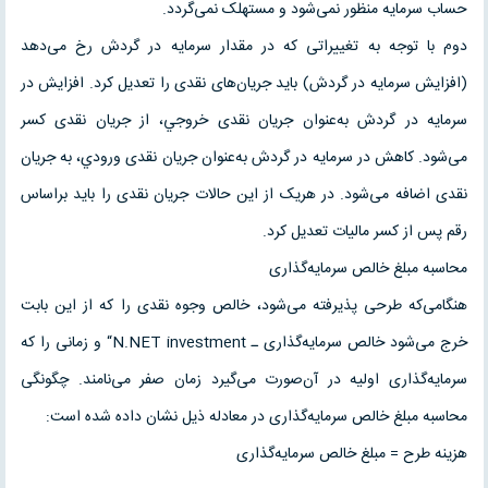
حساب سرمايه منظور نمى‌شود و مستهلک نمى‌گردد.
دوم با توجه به تغييراتى که در مقدار سرمايه در گردش رخ مى‌دهد
(افزايش سرمايه در گردش) بايد جريان‌هاى نقدى را تعديل کرد. افزايش در
سرمايه در گردش به‌عنوان جريان نقدى خروجي، از جريان نقدى کسر
مى‌شود. کاهش در سرمايه در گردش به‌عنوان جريان نقدى ورودي، به جريان
نقدى اضافه مى‌شود. در هريک از اين حالات جريان نقدى را بايد براساس
رقم پس از کسر ماليات تعديل کرد.
محاسبه مبلغ خالص سرمايه‌گذارى
هنگامى‌که طرحى پذيرفته مى‌شود، خالص وجوه نقدى را که از اين بابت
خرج مى‌شود خالص سرمايه‌گذارى ـ N.NET investment“ و زمانى را که
سرمايه‌گذارى اوليه در آن‌صورت مى‌گيرد زمان صفر مى‌نامند. چگونگى
محاسبه مبلغ خالص سرمايه‌گذارى در معادله ذيل نشان داده شده است:
هزينه طرح = مبلغ خالص سرمايه‌گذارى