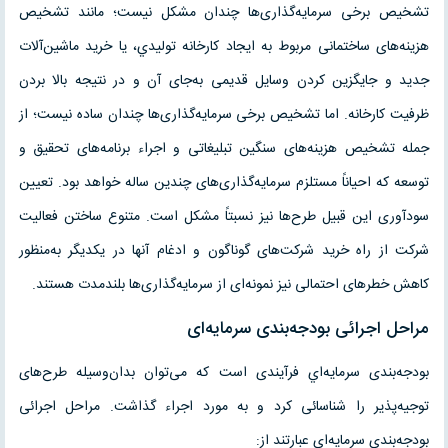
تشخيص برخى سرمايه‌گذارى‌ها چندان مشکل نيست؛ مانند تشخيص
هزينه‌هاى ساختمانى مربوط به ايجاد کارخانه توليدي، يا خريد ماشين‌آلات
جديد و جايگزين کردن وسايل قديمى به‌جاى آن و در نتيجه بالا بردن
ظرفيت کارخانه. اما تشخيص برخى سرمايه‌گذارى‌ها چندان ساده نيست؛ از
جمله تشخيص هزينه‌هاى سنگين تبليغاتى و اجراء برنامه‌هاى تحقيق و
توسعه که احياناً مستلزم سرمايه‌گذارى‌هاى چندين ساله خواهد بود. تعيين
سودآورى اين قبيل طرح‌ها نيز نسبتاً مشکل است. متنوع ساختن فعاليت
شرکت از راه خريد شرکت‌هاى گوناگون و ادغام آنها در يکديگر به‌منظور
کاهش خطرهاى احتمالى نيز نمونه‌اى از سرمايه‌گذارى‌ها بلندمدت هستند.
مراحل اجرائى بودجه‌بندى سرمايه‌اى
بودجه‌بندى سرمايه‌اي فرآيندى است که مى‌توان بدان‌وسيله طرح‌هاى
توجيه‌پذير را شناسائى کرد و به مورد اجراء گذاشت. مراحل اجرائى
بودجه‌بندى سرمايه‌اى عبارتند از: