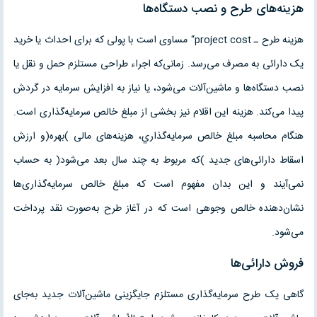
هزينه‌هاى طرح و نصب دستگاه‌ها
هزينه طرح ـ project cost“ مساوى است با پولى که براى احداث يا خريد
يک دارائى به مصرف مى‌رسد. زمانى‌که اجراء طراحى مستلزم حمل و نقل يا
نصب دستگاه‌ها و ماشين‌آلات مى‌شود، يا نياز به افزايش سرمايه در گردش
پيدا مى‌کند. هزينه اين اقلام نيز بخشى از مبلغ خالص سرمايه‌گذارى است.
هنگام محاسبه مبلغ خالص سرمايه‌گذاري، هزينه‌هاى مالى )بهره(و ارزش
اسقاط دارائى‌هاى جديد )که مربوط به چند سال بعد مى‌شود( به حساب
نمى‌آيند و اين بدان مفهوم است که مبلغ خالص سرمايه‌گذارى‌ها
نشان‌دهنده خالص وجوهى است که در آغاز طرح به‌صورت نقد پرداخت
مى‌شود.
فروش دارائى‌ها
گاهى يک طرح سرمايه‌گذارى مستلزم جايگزينى ماشين‌آلات جديد به‌جاى