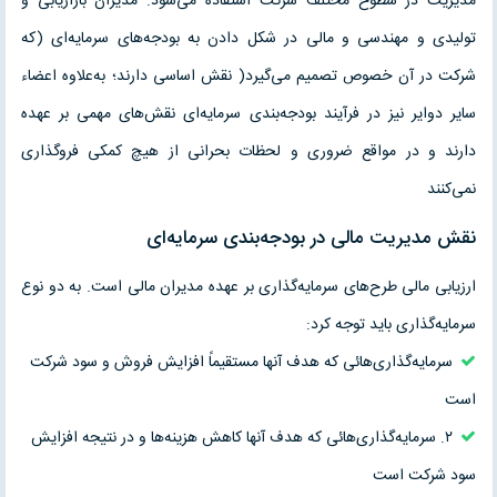
مديريت در سطوح مختلف شرکت استفاده مى‌شود. مديران بازاريابى و
توليدى و مهندسى و مالى در شکل دادن به بودجه‌هاى سرمايه‌اى (که
شرکت در آن خصوص تصميم مى‌گيرد( نقش اساسى دارند؛ به‌علاوه اعضاء
ساير دواير نيز در فرآيند بودجه‌بندى سرمايه‌اى نقش‌هاى مهمى بر عهده
دارند و در مواقع ضرورى و لحظات بحرانى از هيچ کمکى فروگذارى
نمى‌کنند
نقش مديريت مالى در بودجه‌بندى سرمايه‌اى
ارزيابى مالى طرح‌هاى سرمايه‌گذارى بر عهده مديران مالى است. به دو نوع
سرمايه‌گذارى بايد توجه کرد:
سرمايه‌گذارى‌هائى که هدف آنها مستقيماً افزايش فروش و سود شرکت
است
۲. سرمايه‌گذارى‌هائى که هدف آنها کاهش هزينه‌ها و در نتيجه افزايش
سود شرکت است