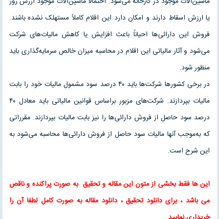
ماشين‌آلات موجود در کارخانه مى‌شود. احتمالاً ماشين‌آلات موجود ارزش روز
يا ارزش اسقاط دارند و امکان دارد اين اقلام کاملاً مستهلک نشده باشند.
فروش اين دارائى‌ها احياناً باعث افزايش يا کاهش ماليات‌هاى شرکت
مى‌شود و آثار مالياتى اين اقلام در محاسبه ميزان خالص سرمايه‌گذارى بايد
منظور شود.
در برخى کشورها شرکت‌ها بايد ۴۰ درصد سود مشمول ماليات خود را بابت
ماليات بپردازند. شرکت‌هاى مزبور براساس قوانين مالياتى بايد معادل ۴۰
درصد سود حاصل از فروش دارائى‌ها را نيز بابت ماليات بپردازند. مقرراتى
که به‌موجب آنها ماليات سود حاصل از فروش دارائى‌ها محاسبه مى‌شود به
اين شرح است.
این ها فقط بخشی از متون این
مقاله
و
تحقیق
به صورت پراکنده و ناقص
می باشد ، برای
دانلود تحقیق
،
دانلود مقاله
به صورت کامل لطفا آن را
خریداری نمایید.