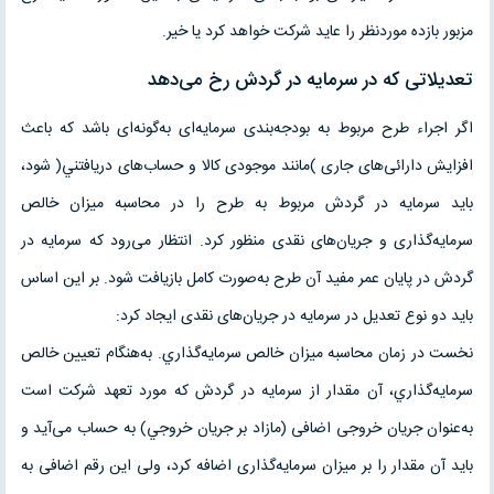
مزبور بازده موردنظر را عايد شرکت خواهد کرد يا خير.
تعديلاتى که در سرمايه در گردش رخ مى‌دهد
اگر اجراء طرح مربوط به بودجه‌بندى سرمايه‌اى به‌گونه‌اى باشد که باعث
افزايش دارائى‌هاى جارى )مانند موجودى کالا و حساب‌هاى دريافتني( شود،
بايد سرمايه در گردش مربوط به طرح را در محاسبه ميزان خالص
سرمايه‌گذارى و جريان‌هاى نقدى منظور کرد. انتظار مى‌رود که سرمايه در
گردش در پايان عمر مفيد آن طرح به‌صورت کامل بازيافت شود. بر اين اساس
بايد دو نوع تعديل در سرمايه در جريان‌هاى نقدى ايجاد کرد:
نخست در زمان محاسبه ميزان خالص سرمايه‌گذاري. به‌هنگام تعيين خالص
سرمايه‌گذاري، آن مقدار از سرمايه در گردش که مورد تعهد شرکت است
به‌عنوان جريان خروجى اضافى (مازاد بر جريان خروجي) به حساب مى‌آيد و
بايد آن مقدار را بر ميزان سرمايه‌گذارى اضافه کرد، ولى اين رقم اضافى به