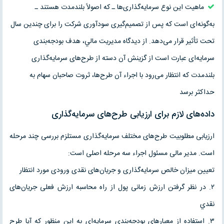
ماهيت اين نوع سرمايه‌گذارى‌ها ـ که اصولاً بلندمدت هستند ـ
به‌گونه‌اى است که پس از تصميم‌گيرى سودآورى شرکت را براى چندين سال
تحت تأثير قرار مى‌دهد. از ديدگاه مديريت مالي، هدف بودجه‌بندى
سرمايه‌اى عبارت است از گزينش آن دسته از طرح‌هاى سرمايه‌گذارى
بلندمدت که انتظار مى‌رود با اجراء آن طرح‌ها، ثروت صاحبان سهام به
حداکثر برسد
داده‌هاى لازم براى ارزيابى طرح‌هاى سرمايه‌گذارى
ارزيابى مطلوبيت طرح‌هاى مختلف سرمايه‌گذارى مستلزم بررسى چند مرحله
است. مدير مالى مسئول اجراء سه مرحله اصلى است:
تعيين ميزان خالص سرمايه‌گذارى و جريان‌هاى نقدى ورودى مورد انتظار
۲. در نظر گرفتن ارزش زمانى پول از راه محاسبه ارزش فعلى جريان‌هاى
نقدي
۳. استفاده از معيارهاى بودجه‌بندى سرمايه‌اى به اين منظور که آيا طرح