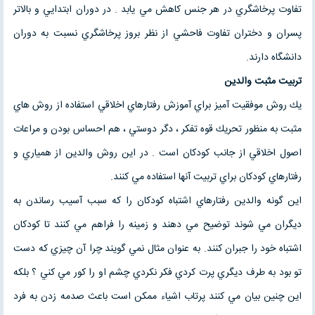
تفاوت پرخاشگري در هر جنس كاهش مي يابد . در دوران ابتدايي و بالاتر
پسران و دختران تفاوت فاحشي از نظر بروز پرخاشگري نسبت به دوران
دانشگاه دارند.
تربيت مثبت والدين
يك روش موفقيت آميز براي آموزش رفتارهاي اخلاقي استفاده از روش هاي
مثبت به منظور تحريك قوه تفكر ، دگر دوستي ، هم احساس بودن و مراعات
اصول اخلاقي از جانب كودكان است . در اين روش والدين از همياري و
رفتارهاي كودكان براي تربيت آنها استفاده مي كنند.
اين گونه والدين رفتارهاي اشتباه كودكان را كه سبب آسيب رساندن به
ديگران مي شوند توضيح مي دهند و زمينه را فراهم مي كنند تا كودكان
اشتباه خود را جبران كنند. به عنوان مثال نمي گويند چرا آن چيزي كه دست
تو بود به طرف ديگري پرت كردي فكر نكردي چشم او را كور مي كني ؟ بلكه
اين چنين بيان مي كنند پرتاب اشياء ممكن است باعث صدمه زدن به فرد