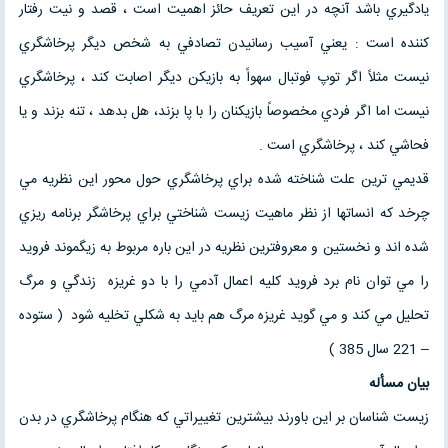
يادگيري باشد آنچه در اين تعريف حائز اهميت است ، قصد و نيت رفتار
كننده است : يعني آسيب رسانيدن تصادفي به شخص ديگر پرخاشگري
نيست مثلاً اگر توپ فوتبال سهواً به بازيكن ديگر اصابت كند ، پرخاشگري
نيست اما اگر فردي مخصوصاً بازيكنان را با پا بزند، هل بدهد ، تنه بزند و يا
فحاشي كند ، پرخاشگري است .
قديمي ترين علت شناخته شده براي پرخاشگري حول محور اين نظريه مي
چرخد كه انساتها از نظر ماهيت زيست شناختي براي پرخاشگر برنامه ريزي
شده اند و نخستين و معروفترين نظريه در اين باره مربوط به زيگموند فرويد
را مي توان نام برد فرويد كليه اعمال آدمي را با دو غريزه زندگي و مرگ
تحليل مي كند و مي گويد غريزه مرگ هم بايد به شكلي تخليه شود ( ستوده
– 221 سال 385 )
بيان مسأله
زيست شناسان بر اين باورند بيشترين تغييراتي كه هنگام پرخاشگري در بدن