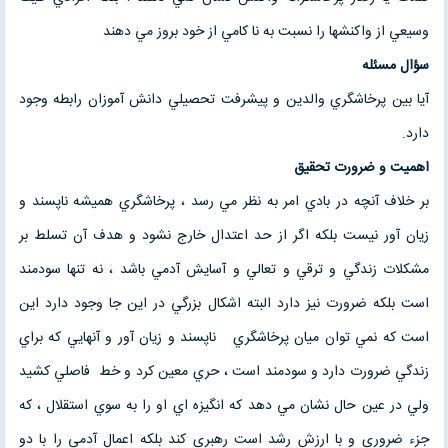
وسيعي از واكنشها را نسبت به نا كامي از خود بروز مي دهند
سؤال مسئله
آيا بين پرخاشگري والدين و پيشرفت تحصيلي دانش آموزان رابطه وجود
دارد.
اهميت و ضرورت تحقيق
بر خلاف آنچه در بادي امر به نظر مي رسد ، پرخاشگري هميشه ناپسند و
زيان آور نيست بلكه اگر از حد اعتدال خارج نشود و هدف آن تسلط بر
مشكلات زندگي و ترقي و تعالي و آسايش آدمي باشد ، نه تنها سودمند
است بلكه ضرورت نيز دارد البته اشكال بزرگي در اين جا وجود دارد اين
است كه نمي توان ميان پرخاشگري ناپسند و زيان آور و آنهايي كه براي
زندگي ضرورت دارد و سودمند است ، حري معين كرد و خط فاصلي كشيد
ولي در عين حال نشان مي دهد كه انگيزه اي او را به سوي استقلال ، كه
جزء ضروري و با ارزش رشد است رهبري كند بلكه اعمال آدمي را با دو