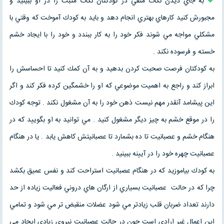
به جاي ديدن نكات منفي در كودكتان نكات مثبت را در او ببينيد و
مجبورش كنيد كارهاي بهتري انجام دهد و بايد به كودك آموخت كه وقتي با
مشكلي مواجه مي شوند فكر خود را به كار ببندد و خود را با ايجاد خشم
خسته و فرسوده نكند .
به كودكتان فرصت صحبت كردن بدهيد و به آن كمك كنيد تا احساسش را
ابراز كند و راجع به اهميت موضوعي كه او را خشمگين كرده فكر كند و اگر
اين پيشامد آنقدر مهم نيست ذهن خود را به آن مشغول نكند . توجه كودك
را در موقع خشم به چيز ديگر مشغول كنيد . مي توانيد به او بگوييد كه در
هنگام خشم و عصبانيت تا ده بشمارد تا عصبانيتش كاهش يابد . يا در هنگام
عصبانيت چهره خود را در آيينه ببينيد .
به كودك بياموزيد كه در هنگام عصبانيت استراحت كند و نفس عميق بكشد
چرا كه در حالت عصبانيت بسياري از ارگان هاي دروني فعاليت زياده از حد
دارند تعداد ضربان قلب زيادتر مي شود عضلات منقبض تر مي شود و تمامي
اين اعمال غير ارادي است چون در حالت عصبانيت نيروي زيادي ايجاد مي