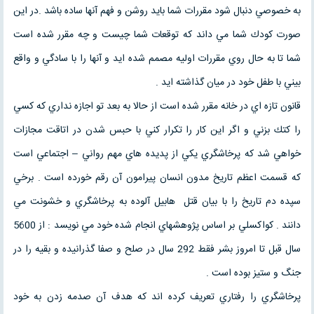
به خصوصي دنبال شود مقررات شما بايد روشن و فهم آنها ساده باشد .در اين
صورت كودك شما مي داند كه توقعات شما چيست و چه مقرر شده است
شما تا به حال روي مقررات اوليه مصمم شده ايد و آنها را با سادگي و واقع
بيني با طفل خود در ميان گذاشته ايد .
قانون تازه اي در خانه مقرر شده است از حالا به بعد تو اجازه نداري كه كسي
را كتك بزني و اگر اين كار را تكرار كني با حبس شدن در اتاقت مجازات
خواهي شد كه پرخاشگري يكي از پديده هاي مهم رواني – اجتماعي است
كه قسمت اعظم تاريخ مدون انسان پيرامون آن رقم خورده است . برخي
سپده دم تاريخ را با بيان قتل هابيل آلوده به پرخاشگري و خشونت مي
دانند . كواكسلي بر اساس پژوهشهاي انجام شده خود مي نويسد : از 5600
سال قبل تا امروز بشر فقط 292 سال در صلح و صفا گذرانيده و بقيه را در
جنگ و ستيز بوده است .
پرخاشگري را رفتاري تعريف كرده اند كه هدف آن صدمه زدن به خود