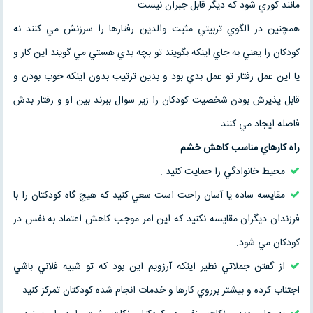
مانند كوري شود كه ديگر قابل جبران نيست .
همچنين در الگوي تربيتي مثبت والدين رفتارها را سرزنش مي كنند نه
كودكان را يعني به جاي اينكه بگويند تو بچه بدي هستي مي گويند اين كار و
يا اين عمل رفتار تو عمل بدي بود و بدين ترتيب بدون اينكه خوب بودن و
قابل پذيرش بودن شخصيت كودكان را زير سوال ببرند بين او و رفتار بدش
فاصله ايجاد مي كنند
راه كارهاي مناسب كاهش خشم
محيط خانوادگي را حمايت كنيد .
مقايسه ساده يا آسان راحت است سعي كنيد كه هيچ گاه كودكتان را با
فرزندان ديگران مقايسه نكنيد كه اين امر موجب كاهش اعتماد به نفس در
كودكان مي شود.
از گفتن جملاتي نظير اينكه آرزويم اين بود كه تو شبيه فلاني باشي
اجتناب كرده و بيشتر برروي كارها و خدمات انجام شده كودكتان تمركز كنيد .