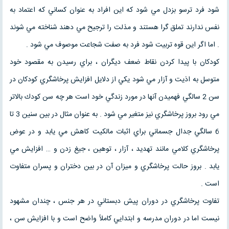
شود فرد ترسو بزدل مي شود كه اين افراد به عنوان كساني كه اعتماد به
نفس ندارند تملق گرا هستند و مذلت را ترجيح مي دهند شناخته مي شوند
. اما اگر اين قوه تربيت شود فرد به صفت شجاعت موصوف مي شود .
كودكان با پيدا كردن نقاط ضعف ديگران ، براي رسيدن به مقصود خود
متوسل به اذيت و آزار مي شود يكي از دلايل افزايش پرخاشگري كودكان در
سن 2 سالگي فهميدن آنها در مورد زندگي خود است هر چه سن كودك بالاتر
مي رود بروز پرخاشگري نيز متغير مي شود . به عنوان مثال در بين سنين 3 تا
6 سالگي جدال جسماني براي اثبات مالكيت كاهش مي يابد و در عوض
پرخاشگري كلامي مانند تهديد ، آزار ، توهين ، جيغ زدن و … افزايش مي
يابد . بروز حالت پرخاشگري و ميزان آن در بين دختران و پسران متفاوت
است .
تفاوت پرخاشگري در دوران پيش دبستاني در هر جنس ، چندان مشهود
نيست اما در دوران مدرسه و ابتدايي كاملاً واضح است و با افزايش سن ،