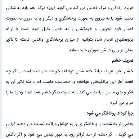
غريزه زندگي و مرگ تحليل مي كند مي گويد غريزه مرگ هم بايد به شكلي
تخليه شود يا به بيرون به صورت پرخاشگري و ديگر و يا به درون به صورت
اعمال خود تخريبي و خودكشي و به همين دليل اميد است با ارائه
پژوهشهاي انجام شده بتوانيم از ميزان پرخاشگري والدين كاسته تا تأثير
منفي بر روي دانش آموزان دارد ننمايد.
تعريف خشم
خشم بنابر تعريف برانگيخته شدن عواطف جريحه دار شده است . اگر چه
نقطه آغاز اين برانگيختي عواطف و احساسات ماست اما دامنه تاثير آن به
فكر و بدن ما نيز سرايت مي كند . به عبارت ديگر خشم همه ابعاد وجود ما را
در بر مي گيرد.
چرا كودك پرخاشگر مي شود
بعضي از دانشمندان پرخاشگر ي را به عوامل وراثت نسبت مي دهند غزالي
مي گويد : اگر خشم از حد فراتر رود به تهور تبديل مي شود و اگر ناقص