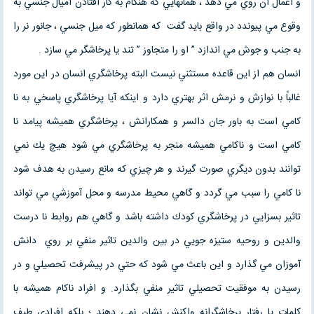
و اعمال آن روي مي دهد ، همانهايي كه هنگام به كار افتادن اميال جنسي به
وقوع مي پيوندد در واقع بايد گفت كه همانطور كه ميل جنسي ، جانور نر را
به جنب و جوش مي اندازد ” او را متجاوز ” تند يا پرخاشگر مي سازد .
انسان هم از اين قاعده مستثني نيست البته پرخاشگري انسان در اين مورد
غالباً با نوازش و نرمش اثر بهتري دارد و اينكه آيا پرخاشگري پاسخي به نا
كامي است به باور جان دالسر و همكارانش ، پرخاشگري هميشه پيامد نا
كامي است و ناكامي هميشه منجر به پرخاشگري مي شود هيچ يك نمي
توانند بدون ديگري صورت گيرند و هر چيزي كه مانع رسيدن به هدف شود
نا كامي را سبب مي گردد و گاهي محيط مدرسه و محل آموزشي مي تواند
تاثير بسزايي در پرخاشگري كودك داشته باشد و گاهي هم روابط نا درست
والدين و روحيه ستيزه جويي در بين والدين تاثير منفي بر روي دانش
آموزان مي گذارد و اين باعث مي شود كه حتي در پيشرفت تحصيلي و در
رسيدن به موفقيت تحصيلي تاثير منفي بگذارد. و افراد ناكام هميشه با
كلمات يا رفتار پرخاشگرانه واكنش نشان نمي دهند ؛ بلكه افرادي طيف