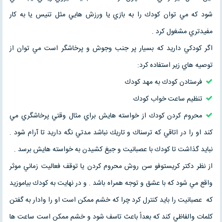
شود كه مي توان كودك را به بازي يا ورزش هايي مثل تنيس يا به كار
مفيدتري مشغول كرد .
اگر كودكي داريد كه بسيار پر جنب وجوش و پرخاشگر است مي توان از
توصيه هاي زير استفاده كرد:
فرستادن كودك به مهد كودك
تنظيم ساعت خواب كودك
محروم كردن كودك از خواسته هايش براي مثال وقتي پرخاشگري مي
كند او را در اتاقي كه ترسناك و تاريك نباشد مدتي نگه داريد تا آرام شود .
نبايد گذاشت تا كودك با عصبانيت و جيغ كشيدن به خواسته هايش برسد .
از نظر دكتر كريستوفو سن روش محروم كردن يا توقف فعاليت زماني موثر
واقع مي شود كه با عشق و توجه همراه باشد . و در نهايت به كودك بياموزيد
كه عصبانيت را بايد كنترل كرد چرا كه خشم ممكن است او را وادار به گفتن
كلمات والفاظي كند كه بعداً باعث تاسف شود و خشم ممكن است ساعت ها