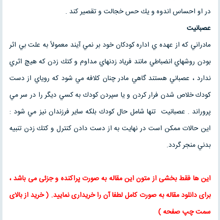
در او احساس اندوه و يك حس خجالت و تقصير كند .
عصبانيت
مادراني كه از عهده ي اداره كودكان خود بر نمي آيند معمولاً به علت بي اثر
بودن روشهاي انضباطي مانند فرياد زدنهاي مداوم و كتك زدن كه هيچ اثري
ندارد ، عصباني هستند گاهي مادر چنان كلافه مي شود كه روياي از دست
كودك خلاص شدن فرار كردن و يا سپردن كودك به كسي ديگر را در سر مي
پروراند . عصبانيت تنها شامل حال كودك بلكه ساير فرزندان نيز مي شود :
اين حالات ممكن است در نهايت به از دست دادن كنترل و كتك زدن تنبيه
بدني منجر گردد.
این ها فقط بخشی از متون این
مقاله
به صورت پراکنده و جزئی می باشد ،
برای
دانلود مقاله
به صورت کامل لطفا آن را خریداری نمایید. ( خرید از بالای
سمت چپ صفحه )