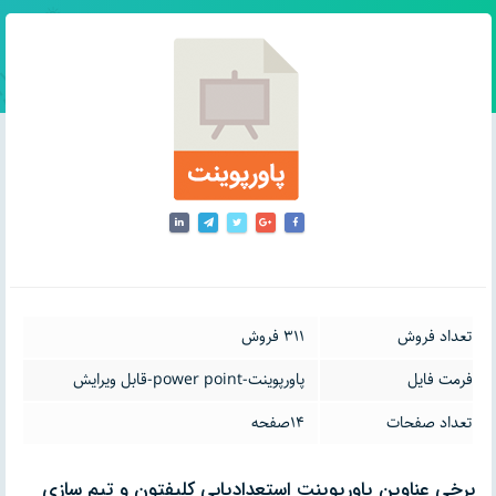
تعداد فروش
311 فروش
فرمت فایل
پاورپوینت-power point-قابل ویرایش
تعداد صفحات
14صفحه
برخی عناوین پاورپوینت استعدادیابی کلیفتون و تیم سازی