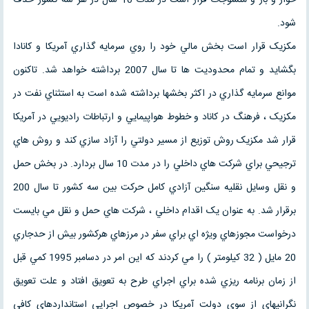
شود.
مکزيک قرار است بخش مالي خود را روي سرمايه گذاري آمريکا و کانادا
بگشايد و تمام محدوديت ها تا سال 2007 برداشته خواهد شد. تاکنون
موانع سرمايه گذاري در اکثر بخشها برداشته شده است به استثناي نفت در
مکزيک ، فرهنگ در کاناد و خطوط هواپيمايي و ارتباطات راديويي در آمريکا
قرار شد مکزيک روش توزيع از مسير دولتي را آزاد سازي کند و روش هاي
ترجيحي براي شرکت هاي داخلي را در مدت 10 سال بردارد. در بخش حمل
و نقل وسايل نقليه سنگين آزادي کامل حرکت بين سه کشور تا سال 200
برقرار شد. به عنوان يک اقدام داخلي ، شرکت هاي حمل و نقل مي بايست
درخواست مجوزهاي ويژه اي براي سفر در مرزهاي هرکشور بيش از حدجاري
20 مايل ( 32 کيلومتر ) را مي کردند که اين امر در دسامبر 1995 کمي قبل
از زمان برنامه ريزي شده براي اجراي طرح به تعويق افتاد و علت تعويق
نگرانيهاي از سوي دولت آمريکا در خصوص اجرايي استانداردهاي کافي