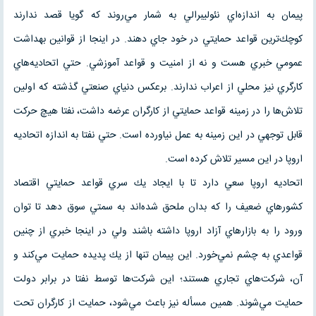
پيمان به اندازه‌اي نئوليبرالي به شمار مي‌روند كه گويا قصد ندارند
كوچك‌ترين قواعد حمايتي در خود جاي دهند. در اينجا از قوانين بهداشت
عمومي خبري هست و نه از امنيت و قواعد آموزشي. حتي اتحاديه‌هاي
كارگري نيز محلي از اعراب ندارند. برعكس دنياي صنعتي گذشته كه اولين
تلاش‌ها را در زمينه قواعد حمايتي از كارگران عرضه داشت، نفتا هيچ حركت
قابل توجهي در اين زمينه به عمل نياورده است. حتي نفتا به اندازه اتحاديه
اروپا در اين مسير تلاش كرده است.
اتحاديه اروپا سعي دارد تا با ايجاد يك سري قواعد حمايتي اقتصاد
كشورهاي ضعيف را كه بدان ملحق شده‌اند به سمتي سوق دهد تا توان
ورود را به بازارهاي آزاد اروپا داشته باشند ولي در اينجا خبري از چنين
قواعدي به چشم نمي‌خورد. اين پيمان تنها از يك پديده حمايت مي‌كند و
آن، شركت‌هاي تجاري هستند؛ اين شركت‌ها توسط نفتا در برابر دولت
حمايت مي‌شوند. همين مسأله نيز باعث مي‌شود، حمايت از كارگران تحت