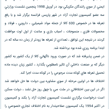
ايمني از سوي رانندگان مکزيکي بود در آوريل 1998 پنجمين نشست وزارتي
سه عضو کميسيون تجارت آزاد در شهر پاريس فرانسه برگزار شد و با رفع
تعرفه ها در خصوص 600 کالا از جمله مواد شيميايي ، دارويي ، فولاد و
محصولات فلزي ، منسوجات ، اسباب بازي و ساعت از اول اوت موافقت
کردند در نتيجه اين توافق ، تعدادي از تعرفه ها زودتر از زمان ده ساله که در
ابتدا برنامه ريزي شده بود برداشته شد.
در ضمن پذيرفته شد که در صورت ورود ناگهاني کالا از يک کشور به کشور
ديگر که بر صنعت داخلي آن تاثير نامطلوبي بگذارد ، کشور زيان ديده ماده
تحميل تعرفه هاي کوتاه مدت مرجوعي را در کوتاه مدت اجرا کند.
اختلاف ها در اولين مرحله از سوي مشاوره بين دولت ها حل خواهد شد
اگر در اين بين اختلافاتي در ملت سي يا چهل روز حل نشد ، دولت ممکن
است درخواست برگزاري نشست کميسيون تجارت آزاد را بکند و کميسيون
در اکتبر 1994 يک کميسيون صلاحيتدار به نام اختلاف تجاري خصوصي را