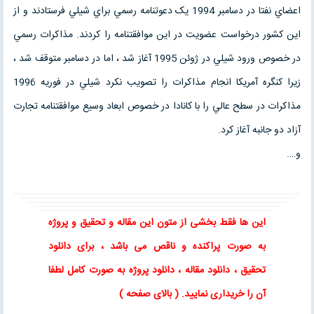
اعضاي نفتا در دسامبر 1994 يک دعوتنامه رسمي براي شيلي فرستادند و از
اين کشور درخواست عضويت در اين موافقتنامه را کردند. مذاکرات رسمي
در خصوص ورود شيلي در ژوئن 1995 آغاز شد ، اما در دسامبر متوقف شد ،
زيرا کنگره آمريکا انجام مذاکرات را تصويب نکرد شيلي در فوريه 1996
مذاکرات در سطح عالي را با کانادا در خصوص ابعاد وسيع موافقتنامه تجارت
آزاد دو جانبه آغاز کرد.
و….
این ها فقط بخشی از متون این
مقاله
و
تحقیق
و پروژه
به صورت پراکنده و ناقص می باشد ، برای
دانلود
تحقیق
،
دانلود مقاله
، دانلود پروژه به صورت کامل لطفا
آن را خریداری نمایید
. ( بالای صفحه )