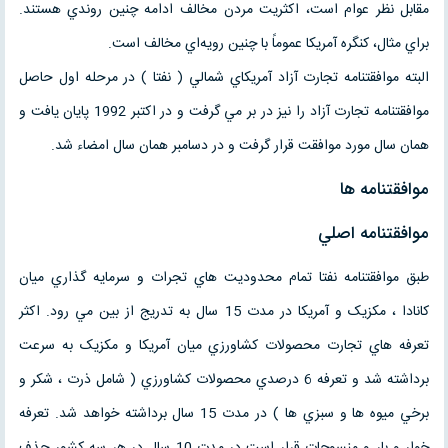
مقابل نظر عوام است، اكثريت مردن مخالف ادامه چنين روندي هستند.
براي مثال، كنگره آمريكا عموماً با چنين رويه‌اي مخالف است.
البته موافقتنامه تجارت آزاد آمريکاي شمالي ( نفتا ) در مرحله اول حاصل
موافقتنامه تجارت آزاد را نيز در بر مي گرفت و در اکتبر 1992 پايان يافت و
همان سال مورد موافقت قرار گرفت و در دسامبر همان سال امضاء شد.
موافقتنامه ها
موافقتنامه اصلي
طبق موافقتنامه نفتا تمام محدوديت هاي تجرات و سرمايه گذاري ميان
کانادا ، مکزيک و آمريکا در مدت 15 سال به تدريج از بين مي رود. اکثر
تعرفه هاي تجارت محصولات کشاورزي ميان آمريکا و مکزيک به سرعت
برداشته شد و تعرفه 6 درصدي محصولات کشاورزي ( شامل ذرت ، شکر و
برخي ميوه ها و سبزي ها ) در مدت 15 سال برداشته خواهد شد. تعرفه
خوار و بار و منسوجات قرار است در مدت 10 سال در هر سه کشور حذف