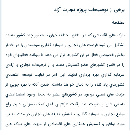
برخی از توضیحات پروژه تجارت آزاد
مقدمه
بلوک هاي اقتصادي که در مناطق مختلف جهان با حضور چند کشور منطقه
تشکيل مي شود فرصت هاي تجاري و سرمايه گذاري سودمندي را در اختيار
بخش خصوصي فعال در آن کشورها قرار مي دهد تا بتوانند فعاليتهاي خود
را در قلمرو کشورهاي عضو گسترش دهند و از ترجيحات تجاري و آزادي
سرمايه گذاري بهره برداري نمايند اين امر در نهايت توسعه اقتصادي
کشورهاي ياد شده را به دنبال خواهد داشت. ضمن آنکه با بهره جويي از
مزيت هاي نسبي موجود در کشورهاي عضو به لحاظ وجود استعدادهاي
طبيعي شان و تقويت بنيه رقابت شرکتهاي فعال کمک بسزايي دارد. رفع
موانع تجاري و سرمايه گذاري ، کاهش تعرفه هاي تجاري در مدت معيني
مورد توافق و گسترش همکاري هاي اقتصادي از مزيت هاي بلوک هاي