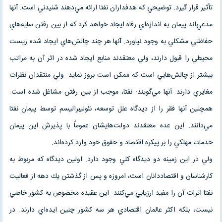
تأثير قرار گيرد. توضيحي كه هدفداران نفتا ارائه مي‌دهند شنيدني است. آنها
مدعي‌اند پيمان به اندازه‌اي رفاه ايجاد خواهد كرد كه از بين رفتن سايه‌هاي
حفاظتي مشكلي به وجود نياورد. آنها هر چند چالش‌هاي ايجاد شده زيست
محيطي را قبول دارند، ولي معتقدند منابع ايجاد شده در اثر آن به مراتب
بيشتر از چالش‌هايي است كه ممكن است بروز نمايد. ولي منتقدان نظرات
مغايري دارند. آنها مي‌گويند: نفتا، موجب از بين رفتن مشاغل شده است.
همچنين آنها فقر را از ديدگاه علل توسعه، نئوليبراليسم توسط پيمان نفتا
مي‌دانند. اين عده معتقدند دولت‌هايشان عموماً با پذيرش اين پيمان
خدمات مهلكي را بر پيكره اقتصاد و حقوق خود وارد كرده‌اند.
ولي در اين زمينه دو ديدگاه كلي وجود دارد. اولين ديدگاه كه مربوط به
كارشناسان و اقتصاددانان است، امروزه و پس از گذشتن يك دهه از فعاليت
نفتا اثرات آن را مفيد ارزيابي مي‌كنند. اين عقيده مخصوص به كشور خاصي
نيست، بلكه اكثر عالمان اقتصادي هر سه كشور چنين ايده‌اي دارند. در