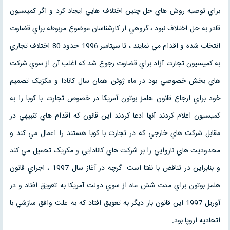
براي توصيه روش هاي حل چنين اختلاف هايي ايجاد کرد و اگر کميسيون
قادر به حل اختلاف نبود ، گروهي از کارشناسان موضوع مربوطه براي قضاوت
انتخاب شده و اقدام مي نمايند ، تا سپتامبر 1996 حدود 80 اختلاف تجاري
به کميسيون تجارت آزاد براي قضاوت رجوع شد که اغلب آن از سوي شرکت
هاي بخش خصوصي بود در ماه ژوئن همان سال کانادا و مکزيک تصميم
خود براي ارجاع قانون هلمز بوتون آمريکا در خصوص تجارت با کوبا را به
کميسيون اعلام کردند آنها ادعا کردند اين قانون که اقدام هاي تنبيهي در
مقابل شرکت هاي خارجي که در تجارت با کوبا هستند را اعمال مي کند و
محدوديت هاي ناروايي را بر شرکت هاي کانادايي و مکزيک تحميل مي کند
و بنابراين در تناقض با نفتا است. گرچه در آغاز سال 1997 ، اجراي قانون
هلمز بوتون براي مدت شش ماه از سوي دولت آمريکا به تعويق افتاد و در
آوريل 1997 اين قانون بار ديگر به تعويق افتاد که به علت وافق سازشي با
اتحاديه اروپا بود.