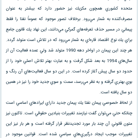
متحده كشوري همچون مكزيك نيز حضور دارد كه بيشتر به عنوان
مصرف‌كننده به شمار مي‌رود. برخلاف تصور موجود كه عموماً نفتا را فقط
پيماني در مسير حذف تعرفه‌هاي گمركي مي‌دانند، اين نهاد يك قانون جامع
براي يك نوع اقتصاد قاره‌اي به شمار مي‌رود كه در تلاش است متولد گردد.
هر چند اين پيمان در اواخر دهه 1990 متولد شد ولي عمده فعاليت آن از
سال‌هاي 1994 به بعد شكل گرفت و به عبارت بهتر تلاش اصلي خود را از
حدود دو سال پيش آغاز كرده است. در اين دو سال فعاليت‌هاي آن رنگ و
بوي بهتري گرفته و به نظر مي‌رسد، سمت و سوي جديد خود را نيز در همين
دو سال يافته است.
از لحاظ خصوصي پيمان نفتا يك پيمان جديد داراي ايرادهاي اساسي است
چنانكه حتي مي‌توان گفت نيازمند تغييرات بنيادين حقوقي است. تاكنون نيز
متون قانوني آن چند بار مورد تجديدنظر قرار گرفته است و هر بار نيز اين
تغييرات موجب ايجاد درگيري‌هاي سياسي شده است. قوانين موجود در