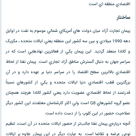
اقتصادي منطقه اي است.
ساختار
پيمان تجارت آزاد ميان دولت هاي آمريکاي شمالي موسوم به نفت در اوايل
دهه 1990 ميلادي و بين سه کشور اين منطقه يعني ايالات متحده ، مکزيک
و کانادا منعقد گرديد. اين پيمان يکي از فعالترين نهادهايي است که در
سراسر جهان به دنبال گسترش مناطق آزاد تجاري است. پيمان نفتا از لحاظ
اقتصادي بالاترين سطح اقتصاد را در سراسر دنيا بر عهده دارد و در آن
بزرگترين قطب اقتصادي دنيا ايالات متحده و يکي از کشورهاي نسبتاً
قدرتمند از لحاظ اقتصادي عضويت دارد يعني کشور کانادا هرچند همچنان
عضو گروه کشورهاي G8 است ولي اکثر کارشناسان معتقدند اين کشور ديگر
صلاحيت حضور در اين کلوپ را از دست داده است.
آنچه درباره‌ي پيمان نفتا جالب‌تر از حضور ايالات متحده در آن است، تنظيم
نوعي عرضه و تقاضا است. به عبارت ديگر در اين پيمان علاوه بر ايالات