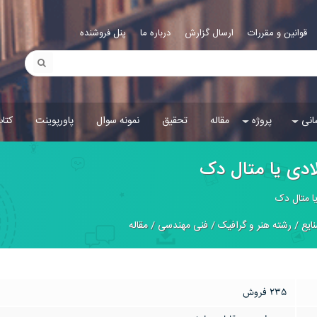
قوانین و مقررات
ارسال گزارش
درباره ما
پنل فروشنده
انی
پروژه
مقاله
تحقیق
نمونه سوال
پاورپوینت
کتا
ادی یا متال دک
ا متال دک
ایع
/
رشته هنر و گرافیک
/
فنی مهندسی
/
مقاله
235 فروش