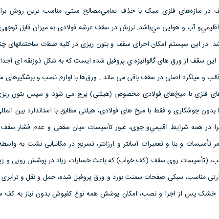
 در سازه‌های فلزی سبک با حذف تمامي‌مصالح سنتی مناسب ترین روش برا
اقلیمي‌و آب و هوایی مي‌باشد. لرزش در سقف عرشه فولادی به میزان قابل توجهی
. در این سیستم امکان اجرای سقف و بتون ریزی در کلیه طبقات ساختمانهای چند
 این سقف از ورق های گالوانیزه ي پروفيل شده ایست كه به شكل ذوزنقه ای آجدار
قالب و میلگرد اصلی در سقف باقی می ماند . ورق‌ها با لوازم نصب و برشگیرهای
پل های فلزی با میخ‌های فولادی مخصوص (هیلتی) پرچ می شود و سپس بتون ریز
دون جوشکاری و فقط با میخ های فولادی، هیلتی مطابق با استاندارد بین الملل
را در همه شرایط اقلیمي‌و جوی، عبور تأسیسات میان سقفی و عدم فشار سقف
ر تأسیسات و بنا و تعمیرات آسانتر و ارزانتر، تسریع در مکانیابی نشت به وا
ب، (تأسیسات روی سقف (کف خواب) که باعث خسارات زیاد در پوشش رویی و ز
رتی مناسب، سبکی صفحات سمنت بورد و ورق پروفیل شده، حمل و نقل و ترابری ک
خشک پس از اجرا و نصب، امکان پوشش همه نوع کفپوش بدون نیاز به کف س