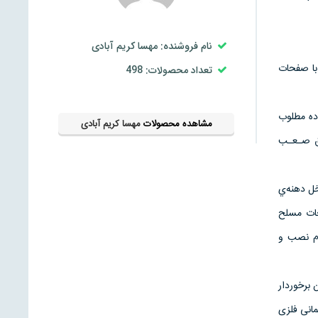
نام فروشنده: مهسا کریم آبادی
ی فلزی سبک یا خشک مدرن عرشه فولادی ، تکنولوژی سازه‌های (LGS، PBS، LSF,CSF) با صفحات
تعداد محصولات: 498
اده مطلوب
مشاهده محصولات
مهسا کریم آبادی
طق صـعـب
خل دهنه‌ي
حات مسلح
ا لوازم نصب و
 برخوردار
مانی فلزی