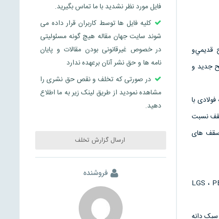
فایل مورد نظر نشدید با ما تماس بگیرید.
کلیه فایل ها توسط کاربران قرار داده می
شوند سایت جهان مقاله هیچ گونه مسئولیتی
در خصوص غیرقانونی بودن مقالات و پایان
 قدیمي‌و
نامه ها و حق نشر آنان برعهده ندارد
ح جدید و
در صورتی که تخلف و نقص حق نشری را
مشاهده نمودید از طریق لینک زیر به ما اطلاع
ولادی با
دهید.
سقف نسبت
 این سقف حدود11 برابر بیشتر از سقف های
ارسال گزارش تخلف
فروشنده
بک یا خشک مدرن، تکنولوژی سازه‌های LGS ، PBS ، CSF
سبک دانه