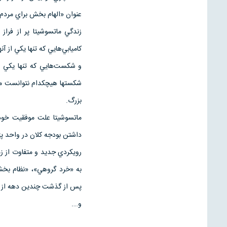
عنوان «الهام بخش براي مردم 
زندگي ماتسوشيتا پر از فراز
كاميابي‌هايي كه تنها يكي از 
و شكست‌هايي كه تنها يكي از 
شكستها هيچكدام نتوانست ماتس
بزرگ.
ماتسوشيتا علت موفقيت خود 
داشتن بودجه كلان در واحد 
رويكردي جديد و متفاوت از زم
به «خرد گروهي»، «نظام بخشي
پس از گذشت چندين دهه از پيا
و….