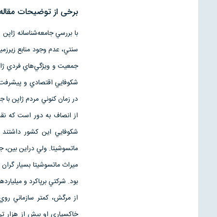
برخی از توضیحات مقاله
با بررسي جامعه‌شناسانه ژاپ
سنتي، عدم وجود منابع زيرزمي
جمعيت و ويژگي‌هاي فردي ژاپ
شكوفايي اقتصادي و پيشرفت ت
از انصاف به دور است كه نقش 
شكوفايي اين كشور داشتند ر
ماتسوشيتا. ولي دراين بين، جا
ميراث ماتسوشيتا بسيار گران
بود. شركتي برپاكرد و ميليارده
خاكسپاري او بيش از هزار تن 