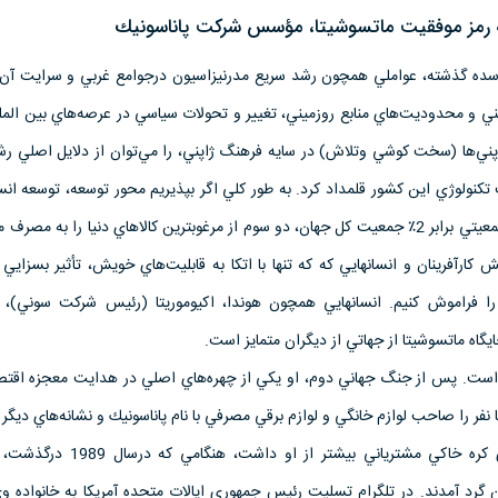
 رمز موفقيت ماتسوشيتا، مؤسس شركت پاناسونيك
ن سده گذشته، عواملي همچون رشد سريع مدرنيزاسيون درجوامع غربي و سرايت آن 
ني و محدوديت‌هاي منابع روزميني، تغيير و تحولات سياسي در عرصه‌هاي بين الملل
ني‌ها (سخت كوشي وتلاش) در سايه فرهنگ ژاپني، را مي‌توان از دلايل اصلي رش
كنولوژي اين كشور قلمداد كرد. به طور كلي اگر بپذيريم محور توسعه، توسعه ان
در زمان كنوني مردم ژاپن با جمعيتي برابر 2٪ جمعيت كل جهان، دو سوم از مرغوبترين كالاهاي دنيا را به م
كارآفرينان و انسانهايي كه كه تنها با اتكا به قابليت‌هاي خويش، تأثير بسزايي
ا فراموش كنيم. انسانهايي همچون هوندا، اكيوموريتا (رئيس شركت سوني)، 
يگاه ماتسوشيتا از جهاتي از ديگران متمايز است.
 است. پس از جنگ جهاني دوم، او يكي از چهره‌هاي اصلي در هدايت معجزه اقتص
ا نفر را صاحب لوازم خانگي و لوازم برقي مصرفي با نام پاناسونيك و نشانه‌هاي ديگر
از مرگش، كمتر سازماني روي كره خاكي مشترياني بيشتر از 
گرد آمدند. در تلگرام تسليت رئيس جمهوري ايالات متحده آمريكا به خانواده وي