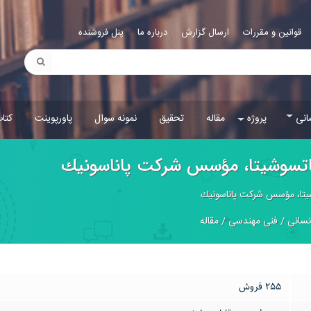
قوانین و مقررات
ارسال گزارش
درباره ما
پنل فروشنده
انی
پروژه
مقاله
تحقیق
نمونه سوال
پاورپوینت
کتا
ماتسوشيتا، مؤسس شركت پاناسونيك
شيتا، مؤسس شركت پاناسونيك
نسانی
/
فنی مهندسی
/
مقاله
255 فروش