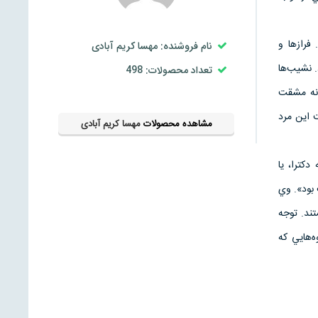
فرازها و
نام فروشنده: مهسا کریم آبادی
. نشيب‌ها
تعداد محصولات: 498
و نه مشقت
ت اين مرد
مشاهده محصولات
مهسا کریم آبادی
كترا، يا
بود». وي
تند. توجه
‌هايي كه