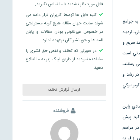
فایل مورد نظر نشدید با ما تماس بگیرید.
کلیه فایل ها توسط کاربران قرار داده می
به جوامع
شوند سایت جهان مقاله هیچ گونه مسئولیتی
در خصوص غیرقانونی بودن مقالات و پایان
ي، ازدياد
نامه ها و حق نشر آنان برعهده ندارد
د سريع و
در صورتی که تخلف و نقص حق نشری را
ساني است
مشاهده نمودید از طریق لینک زیر به ما اطلاع
صرف مي رسانند،
دهید.
 در رشد و
كونوسوكي
ارسال گزارش تخلف
ادي ژاپن
فروشنده
 كرد. پيش
او داشت، هنگامي كه درسال 1989 درگذشت، در مراسم
 از او به