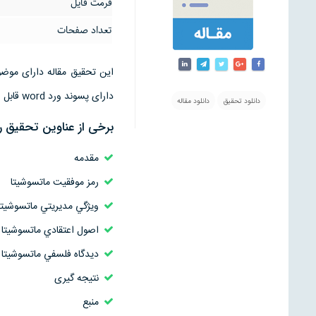
فرمت فایل
تعداد صفحات
دارای پسوند ورد word قابل ویرایش است
دانلود تحقیق
دانلود مقاله
برخی از عناوین تحقیق 
مقدمه
رمز موفقيت ماتسوشيتا
ويژگي مديريتي ماتسوشيتا
اصول اعتقادي ماتسوشيتا
ديدگاه فلسفي ماتسوشيتا
نتیجه گیری
منبع