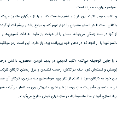
سراسر جهان» نام برده است.
 و نشيب بود. كثرت اين فراز و نشيب‌هاست كه او را از ديگران متمايز مي‌كند. 
آنها كافي است تا هر انسان معمولي را دچار غرور كند و موانع رشد و پيشرفت او گردد
آنها در تمام زندگي مي‌تواند انسان را از حركت باز دارد. نه لذت كاميابي‌ها 
وشيتا را از آنچه كه در ذهن خود پرورانده بود، باز دارد، اين است رمز موفقي
را چنين توصيف مي‌كند: «كليد كاميابي در پديد آوردن محصول، داشتن درجه د
پژوهش و گسترش نبود. بلكه در تلاش، زحمت كشيدن و عرق ريختن كاركنان شركت 
ان خود به كاركنان خود داشت. از نظر وي، سرمايه‌هاي يك سازمان، كاركنان آن هس
»، «تعيين مأموريت سازمان»، از شيوه‌هاي مديريتي وي به شمار مي‌آيند؛ شيوه
ده‌سازي آنها توسط ماتسوشيتا، در سازمانهاي كنوني مطرح مي‌گردند.