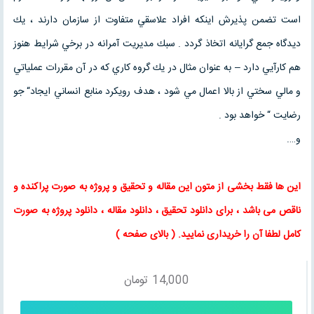
است تضمن پذيرش اينكه افراد علاسقي متفاوت از سازمان دارند ، يك
ديدگاه جمع گرايانه اتخاذ گردد . سبك مديريت آمرانه در برخي شرايط هنوز
هم كارآيي دارد – به عنوان مثال در يك گروه كاري كه در آن مقررات عملياتي
و مالي سختي از بالا اعمال مي شود ، هدف رويكرد منابع انساني ايجاد“ جو
رضايت “ خواهد بود .
و….
این ها فقط بخشی از متون این
مقاله
و
تحقیق
و پروژه به صورت پراکنده و
ناقص می باشد ، برای
دانلود تحقیق
،
دانلود مقاله
، دانلود پروژه به صورت
کامل لطفا آن را خریداری نمایید
. (
بالای صفحه
)
14,000
تومان