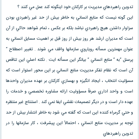
تدوين راهبردهاي مديريت بر كاركنان خود اينگونه كند عمل مي كنند ؟‌
اين گونه نيست كه منايع انساني به خاطر بيش از حد غير راهبردي بودن
سزاوار داشتن هيچ راهبردي نباشد بلكه بر عكس ، تمام شواهد حاكي از آن
است كه مديران ارشد هر روز بيش از روز قبل بر اهميت مسايل انساني به
عنوان مهمترين مسأله روياروي سازمانها واقف مي شوند . تغيير اصطلاح “
پرسنل “‌به “ منابع انساني “ بيانگر اين مسأله ايت . نكته اصلي اين تناقص
آن است كه نظام تفكر مديريت منابع انساني بر اين محور استوار است كه
مسؤليت انتخاب ، ايجاد انگيزه و بهسازي كاركنان بر عهده مديران واحدها
است و واحد اداري صرفاً مسؤوليت ارائه مشاوره تخصصي و خدمات را
عهده دار است و در ديگر تصميمات نقشي ايفا نمي كند . استنتاج غير منتظره
و حتي گرمراه كننده اين است كه گفته مي شود به خاطر انتشار بيش از حد
توجه بر مديريت منابع انساني ، احتمالاً اين پيشرفت ، كار سازمانها را در
تدوين راهبردهاي