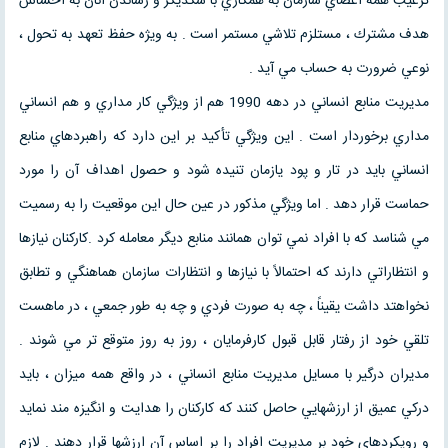
ترغيب همه اعضاي سازمان به همكاري با سكديگر و رساندن آنان به احساس
هدف مشترك ، مستلزم تلاشي مستمر است . به ويژه حفظ تعهد به تحول ،
نوعي ضرورت به حساب مي آيد .
مديريت منابع انساني در دهه 1990 هم از ويژگي كار مداري و هم انساني
مداري برخوردار است . اين ويژگي تأكيد بر اين دارد كه راهبردهاي منابع
انساني بايد در تار و پود يازمان تنيده شود و حصول اهداف آن را مورد
حماست قرار دهد . اما ويژگي مذكور در عين حال اين موقعيت را به رسميت
مي شناسد كه با افراد نمي توان همانند منابع ديگر معامله كرد .كاركنان نيازها
و انتظاراتي دارند كه احتمالاً با نيازها و انتظارات سازمان هماهنگي و تطابق
نخواهتد داشت يقيناً ، چه به صورت فردي و چه به طور جمعي ، در ماهست
تلقي خود از رفتار قابل قبول كارفرمايان ، روز به روز متوقع تر مي شوند .
مديران درگير با مسايل مديريت منابع انساني ، در واقع همه ميزان ، بايد
دركي عميق از ارزشهايي حاصل كنند كه كاركنان را هدايت و انگيزه مند نمايد
و رويكردهاي خود بر مديريت افراد را بر اساس آن ارزشها قرار دهند . لازم