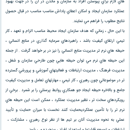
هاي لازم براي پيوستن افراد به سازمان و ماندن در آن را در جهت بهبود
عملكرد سازمان ايجاد و امكان اعطاي پاداش مناسب مناسب در قبال حصول
نتايج مطلوب را فراهم مي نمايند.
با اين حال ، زماني كه هدف سازمان ايجاد محيط مناسب الزام و تعهد ، كار
تيمي ارتقاي كيفيت باشد ، راهبردهاي سرمايه گذاري در منابع انساني ،
حيطه هاي نرم تر مديريت منابع انساني را نيز در بر خواهد گرفت . از جمله
اين حيطه هاي نرم مي توان حيطه هايي چون طارحي سازمان و شغل ،
مديريت فرهنگ ، مديريت ارتباطات و فعاليتهاي آموزشي و پرورشي گسترده
تر در موضوعاتي چون رهبري ، كار تيمي ، مهارتهاي تعامل و مديريت كيفيت
جامع و بالاخره حيطه ايجاد جو همكاري روابط پرسنلي را بر شمرد . برخي از
رويكردهاي سخت تر ، نظير مديريت عملكرد ، ممكن است اين حيطه هاي
نرم تر را با تأمين عملكرديحمايت كنند نخست با ميزان حمايت و تأييد
عملي به نحوه مديريت آنان بر تيم ها از نظر نوع رهبري ، مشاركت ،
ارتباطات و توسعه قابليتها و استعداد افراد ، سنجيده مي شود .