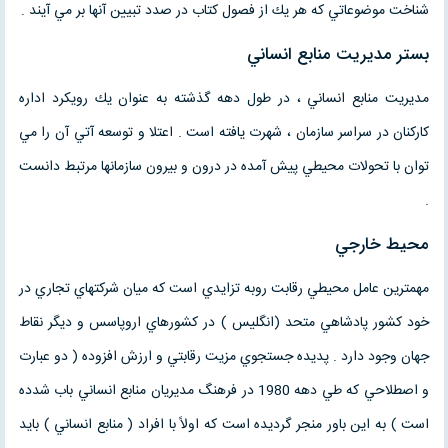
شناخت موضوعاتي كه هر يك از فصول كتاب در صدد تبيين آنها بر مي آيند .
بستر مديريت منابع انساني
مديريت منابع انساني ، در طول دهه گذشته به عنوان يك رويكرد اداره
كاركنان در سراسر سازمان ، شهرت يافته است . اعتلا و توسعه آتي آن را مي
توان با تحولات محيطي پيش آمده در درون و بيرون سازمانها مرتبط دانست
.
محيط خارجي
مهمترين عامل محيطي رقابت روبه تزايدي است كه ميان شركتهاي تجاري در
خود كشور پادشاهي متحد (انگليس ) در كشورهاي اروپاسس و ديگر نقاط
جهان وجود دارد . پديده جستجوي مزيت رقابتي و ارزش افزوده ( دو عبارت
و اصطلاحي كه طي دهه 1980 در فرهنگ مديريان منابع انساني باب شدده
است ) به اين باور منجر گرديده است كه اولاً با افراد ( منابع انساني ) بايد