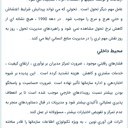
عامل مهم ديگر تحول است . تحولي كه مي تواند پيدايش شرايط اغتشاش
و حتي هرج و مرج را موجب شود . در دهه 1990 ، هيچ نشانه اي از
كاهش نرخ تحول مشاهده نمي شود و راهبردهاي مديريت تحول ، روز به
روز نقش مهم تري را در مديريت منابع انساني ايفا مي كنند .
محيط داخلي
فشارهاي رقابتي موجود ، ضرورت تمركز مديران بر نوآوري ، ارتقاي كيفيت ،
خدمات مشتري و كاهش هزينه تشديد كرده است . اين پديده بر شيوه
اختاردهي و اداره سازمانها تأثير نهاده است .ضرورت حساسيت و پاسخگو
بودن بيشتر نسبت رويدادهاي خارجي موجب شده است تا بر انعطاف
پذيري عملياتي تأكيدي بيشتر شود و مديريات در قبال دستاوردهاي منجر به
عدم تمركز و تفويض اختيارات بيشتر ، مسؤولانه تر عمل كنند .
اثرات فن آوري نوين :، به ويژه تكنولوژي اطلاعات سازمانها را قادر ساخته