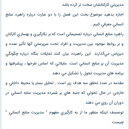
مديريتي كاركنانشان سخت تر كرده باشد .
اجازه بدهيد موضوع بحث اين فصل را با دو عبارت درباره راهبرد منابع
انساني معرفي كنيم :
راهبرد منابع انساني درباره تصميماتي است كه بر بكارگيري و بهسازي كاركنان
و بر روابط موجود بين مديريت و افراد تحت سرپرستي آنها تأثير عمده و
ديرپاس مي‌گذارند .اين راهبردد بيان كنند تمايلات بنگاه درباره چگونگي
مديريت آن بر منابع انساني است .مايلاتي كه اساس طرحها ، پيشرفتها و
برنامه هاي مديريت تحول را تشكيل مي دهند .
مقدمه در صدد تحقق سه هدف زير است : تحليل بستر يا محيط داخلي و
خارجي در حال تحولي كه جنبه هاي بر شمرده مديريت منابه انساني در
دوران آن روي مي دهند.
توصسف اينكه منظور ما از به كارگيري مفهوم “ مديريت منابع انساني “
چيست .