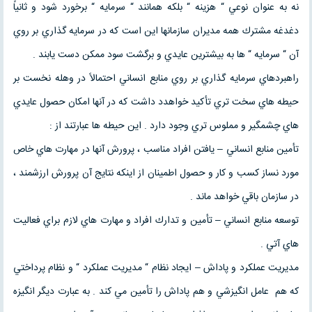
نه به عنوان نوعي “ هزينه “ بلكه همانند “ سرمايه “ برخورد شود و ثانياً
دغدغه مشترك همه مديران سازمانها اين است كه در سرمايه گذاري بر روي
آن “ سرمايه “ ها به بيشترين عايدي و برگشت سود ممكن دست يابند .
راهبردهاي سرمايه گذاري بر روي منابع انساني احتمالاً در وهله نخست بر
حيطه هاي سخت تري تأكيد خواهدد داشت كه در آنها امكان حصول عايدي
هاي چشمگير و مملوس تري وجود دارد . اين حيطه ها عبارتند از :
تأمين منابع انساني – يافتن افراد مناسب ، پرورش آنها در مهارت هاي خاص
مورد نساز كسب و كار و حصول اطمينان از اينكه نتايج آن پرورش ارزشمند ،
در سازمان باقي خواهد ماند .
توسعه منابع انساني – تأمين و تدارك افراد و مهارت هاي لازم براي فعاليت
هاي آتي .
مديريت عملكرد و پاداش – ايجاد نظام “ مديريت عملكرد “ و نظام پرداختي
كه هم عامل انگيزشي و هم پاداش را تأمين مي كند . به عبارت ديگر انگيزه