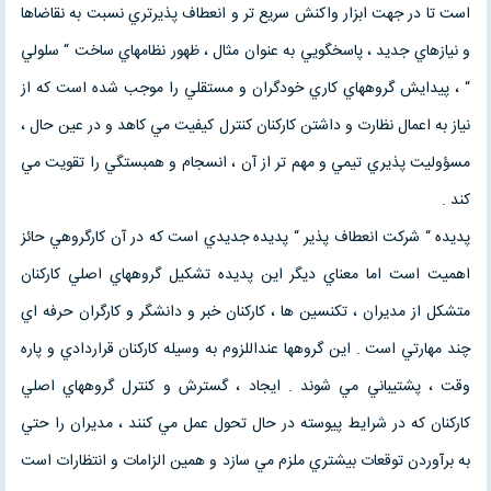
است تا در جهت ابزار واكنش سريع تر و انعطاف پذيرتري نسبت به نقاضاها
و نيازهاي جديد ، پاسخگويي به عنوان مثال ، ظهور نظامهاي ساخت “ سلولي
“ ، پيدايش گروههاي كاري خودگران و مستقلي را موجب شده است كه از
نياز به اعمال نظارت و داشتن كاركنان كنترل كيفيت مي كاهد و در عين حال ،
مسؤوليت پذيري تيمي و مهم تر از آن ، انسجام و همبستگي را تقويت مي
كند .
پديده “ شركت انعطاف پذير “ پديده جديدي است كه در آن كارگروهي حائز
اهميت است اما معناي ديگر اين پديده تشكيل گروههاي اصلي كاركنان
متشكل از مديران ، تكنسين ها ، كاركنان خبر و دانشگر و كارگران حرفه اي
چند مهارتي است . اين گروهها عنداللزوم به وسيله كاركنان قراردادي و پاره
وقت ، پشتيباني مي شوند . ايجاد ، گسترش و كنترل گروههاي اصلي
كاركنان كه در شرايط پيوسته در حال تحول عمل مي كنند ، مديران را حتي
به برآوردن توقعات بيشتري ملزم مي سازد و همين الزامات و انتظارات است