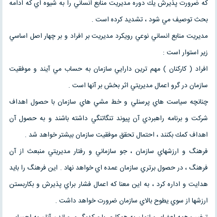
كه ضرورت پذيرش يك دوره مديريت منابع انساني را به شيوه اي كه ادامه
بحث توصيف مي شود ، تشديد كرده است .
مديريت منابع انساني نوعي رويكرد مديريت بر افراد و بر چهار اصل اساسي
زير استوار است :
افراد ( كاركنان ) مهم ترين دارايي سازمان به حساب مي آيند و موفقيت
سازمان در گرو اعمال مديريتي اثر بخش بر آنها است .
چنانچه سياست هاي پرسنلي و خط مشي هاي سازمان با حصول اهداف
شركت و برنامه راهبردي آن پيوند تنگاتنگي داشته باشند و به حصول آن
اهداف كمك بكنند ، احتمال تحقق موفقيت سازمان بيشتر خواهد شد .
فرهنگ و ارزشهاي سازمان ، جو سازماني و رفتار مديريتي منبعث از آن
فرهنگ ، در حصول برتري سازمان عمده اي خواهد نهاد . اين فرهنگ را بايد
هدايت و اداره كرد ، به اين معنا كه اعمال فشار براي پذيرش و بكاربستن
ارزشها از سوي يطوح بالاي سازمان ضرورت خواهد داشت .