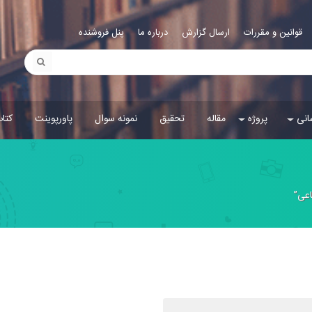
قوانین و مقررات
ارسال گزارش
درباره ما
پنل فروشنده
انی
پروژه
مقاله
تحقیق
نمونه سوال
پاورپوینت
کتا
عی”