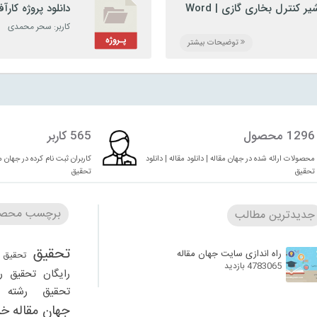
 کنترل بخاری گازی | Word
دانلود پروژه کا
افزار
روژه
,
پروژه کارآفرینی
,
تحقیق
,
رشته طراحی صنعتی
,
رشته گوناگون
,
طرح توجیهی
,
کاربر: سحر محمدی
فنی مهندسی
توضیحات بیشتر
1296 محصول
565 کاربر
محصولات ارائه شده در جهان مقاله | دانلود مقاله | دانلود
کاربران ثبت نام کرده در جهان مقا
تحقیق
تحقیق
برچسب محصو
جدیدترین مطالب
تحقیق
راه اندازی سایت جهان مقاله
تحقیق 
4783065 بازدید
رایگان
تحقیق ر
تحقیق رشته ر
جهان مقاله
خر