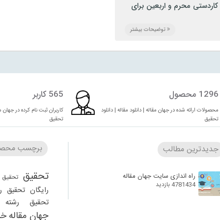
کاردستی محرم و اربعین برای
:
پروژه
,
رشته آموزش ابتدایی
,
طرح توجیهی
,
علوم انسانی
توضیحات بیشتر
1296 محصول
565 کاربر
محصولات ارائه شده در جهان مقاله | دانلود مقاله | دانلود
کاربران ثبت نام کرده در جهان مقا
تحقیق
تحقیق
برچسب محصو
جدیدترین مطالب
تحقیق
راه اندازی سایت جهان مقاله
تحقیق 
4781434 بازدید
رایگان
تحقیق ر
تحقیق رشته ر
جهان مقاله
خر