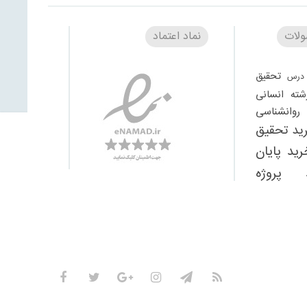
لات
نماد اعتماد
تحقیق
درس
شته انسانی
وانشناسی
ید تحقیق
رید پایان
 پروژه
تحقیق
یگان
دانلود
دانلود
لود مقاله