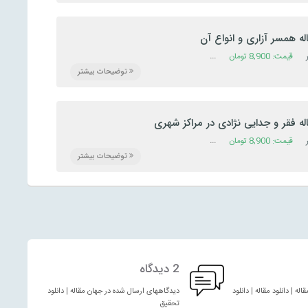
له همسر آزاری و انواع آن
 مشاوره
,
قیمت:
8,900
علوم انسانی
,
تومان
مقاله
دسته:
تحقیق
,
رشته آمار
,
رشته جامعه شناسی
,
رشته حقوق
,
رشته رو
توضیحات بیشتر
له فقر و جدایی نژادی در مراکز شهری
قیمت:
 علوم تربیتی
,
8,900
تومان
رشته مشاوره
,
دسته:
تحقیق
,
رشته معارف اسلامی
,
رشته آمار
,
مقاله
رشته اقتصاد
,
رشته جامعه شناسی
,
رشته 
توضیحات بیشتر
2 دیدگاه
له | دانلود مقاله | دانلود
دیدگاههای ارسال شده در جهان مقاله | دانلود مقاله | دانلود
تحقیق